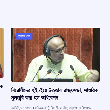
k
p
r
m
প্রধান খবর
ষক
বিরোধীদের হইচইয়ে উত্তাল রাজ্যসভা, সাময়িক
মুলতুবি করা হল অধিবেশন
নয়াদিল্লি, ৭ আগস্ট (আইএএনএস): বিরোধীদের তীব্র স্লোগান ও বিক্ষোভে