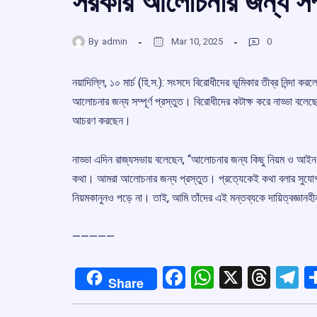
সরকার আলোচনার জন্য সম্পূর
By
admin
Mar 10, 2025
0
নয়াদিল্লি, ১০ মার্চ (হি.স.): সংসদে বিরোধীদের ভূমিকার তীব্র নিন্দা করল
আলোচনার জন্য সম্পূর্ণ প্রস্তুত। বিরোধীদের কটাক্ষ করে নাড্ডা ব
আচরণ করছেন।
নাড্ডা এদিন রাজ্যসভায় বলেছেন, “আলোচনার জন্য কিছু নিয়ম ও আইন
কথা। আমরা আলোচনার জন্য প্রস্তুত। প্রত্যেকেই কথা বলার সুযোগ পাব
নিয়মকানুনও পড়ে না। তাই, আমি তাঁদের এই মন্তব্যকে দায়িত্বজ্ঞানহ
—————
Facebook
WhatsApp
X
Thre
T
Share