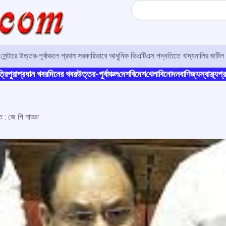
Search
র সেন্টারে উত্তর-পূর্বাঞ্চলে প্রথম সরকারিভাবে আধুনিক ভিএটিএস পদ্ধতিতে খাদ্যনালির জটিল 
্রিপুরা
প্রধান খবর
দিনের খবর
উত্তর-পূর্বাঞ্চল
দেশ
বিদেশ
খেলা
বিনোদন
বাণিজ্য
স্বাস্থ্য
প্র
 : জে পি নাড্ডা