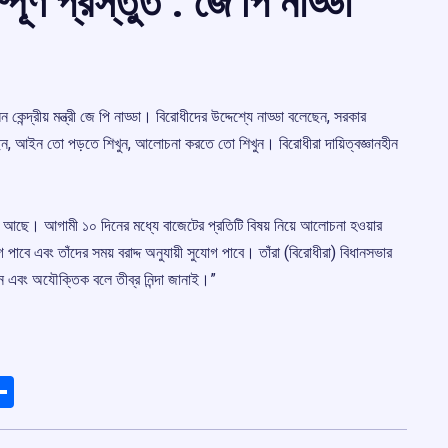
্ণ প্রস্তুত : জে পি নাড্ডা
েন কেন্দ্রীয় মন্ত্রী জে পি নাড্ডা। বিরোধীদের উদ্দেশ্যে নাড্ডা বলেছেন, সরকার
লেছেন, আইন তো পড়তে শিখুন, আলোচনা করতে তো শিখুন। বিরোধীরা দায়িত্বজ্ঞানহীন
 আছে। আগামী ১০ দিনের মধ্যে বাজেটের প্রতিটি বিষয় নিয়ে আলোচনা হওয়ার
ে এবং তাঁদের সময় বরাদ্দ অনুযায়ী সুযোগ পাবে। তাঁরা (বিরোধীরা) বিধানসভার
ীন এবং অযৌক্তিক বলে তীব্র নিন্দা জানাই।”
ads
elegram
Share