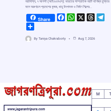
নয়াদিল্লি, ৭ আগস্ট (আইএএনএস): ভারতের সাম্প্রতিক নয়টি বাণিজ্য চুক্তির
ফলে অরুণাচল প্রদেশের কৃষক, ধাতু উৎপাদক ও নির্মাণ শিল্পের…
F
W
X
T
T
Share
a
h
hr
el
S
ce
at
e
e
h
b
s
a
g
By
Taniya Chakraborty
Aug 7, 2026
ar
o
A
d
a
e
o
p
s
k
p
M
www.jagarantripura.com