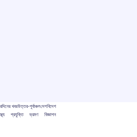
বর
দিনের খবর
উত্তর-পূর্বাঞ্চল
দেশ
বিদেশ
স্থ্য
প্রযুক্তি
ভ্রমণ
বিজ্ঞাপন