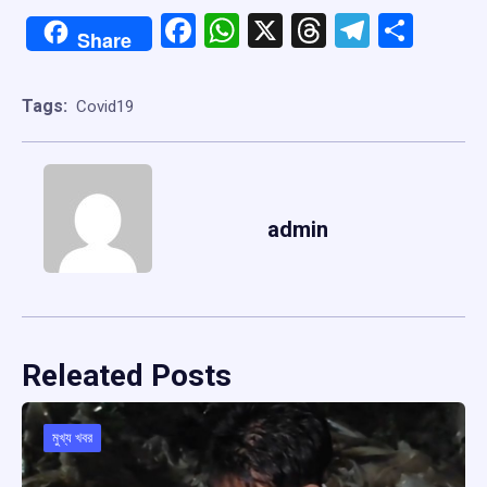
Facebook
WhatsApp
X
Threads
Telegr
Shar
Share
Tags:
Covid19
admin
Releated Posts
মুখ্য খবর