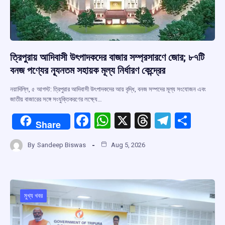
ত্রিপুরায় আদিবাসী উৎপাদকদের বাজার সম্প্রসারণে জোর; ৮৭টি
বনজ পণ্যের ন্যূনতম সহায়ক মূল্য নির্ধারণ কেন্দ্রের
নয়াদিল্লি, ৫ আগস্ট: ত্রিপুরার আদিবাসী উৎপাদকদের আয় বৃদ্ধি, বনজ সম্পদের মূল্য সংযোজন এবং
জাতীয় বাজারের সঙ্গে সংযুক্তিকরণের লক্ষ্যে…
F
W
X
T
T
S
Share
a
h
hr
el
h
By
Sandeep Biswas
Aug 5, 2026
ce
at
e
e
ar
b
s
a
gr
e
o
A
d
a
o
p
s
m
মুখ্য খবর
k
p