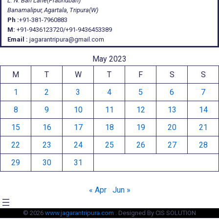
L. N. Bari Lane(Prabhubari)
Banamalipur, Agartala, Tripura(W)
Ph :
+91-381-7960883
M:
+91-9436123720/+91-9436453389
Email :
jagarantripura@gmail.com
May 2023
M
T
W
T
F
S
S
1
2
3
4
5
6
7
8
9
10
11
12
13
14
15
16
17
18
19
20
21
22
23
24
25
26
27
28
29
30
31
« Apr
Jun »
© 2026
www.jagarantripura.com .
Designed By CIS SOLUTION