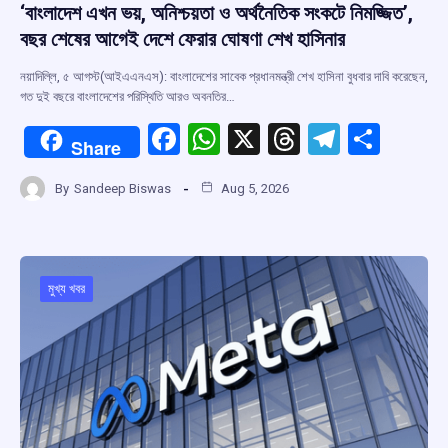
‘বাংলাদেশ এখন ভয়, অনিশ্চয়তা ও অর্থনৈতিক সংকটে নিমজ্জিত’,
বছর শেষের আগেই দেশে ফেরার ঘোষণা শেখ হাসিনার
নয়াদিল্লি, ৫ আগস্ট(আইএএনএস): বাংলাদেশের সাবেক প্রধানমন্ত্রী শেখ হাসিনা বুধবার দাবি করেছেন,
গত দুই বছরে বাংলাদেশের পরিস্থিতি আরও অবনতির…
F
W
X
T
T
S
Share
a
h
hr
el
h
By
Sandeep Biswas
Aug 5, 2026
ce
at
e
e
ar
b
s
a
gr
e
o
A
d
a
o
p
s
m
মুখ্য খবর
k
p