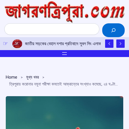
Skip
to
content
Search
জাতীয় সড়কের বেহাল দশার প্রতিবাদে সুবল সিং এলাকায় সিপিআই(এম)-এর 
Home
মুখ্য খবর
ত্রিপুরায় করোনার নমুনা পরীক্ষা কমতেই আক্রান্তের সংখ্যাও কমেছে, ২৪ ঘণ্টায় সংক্রমিত ৩, সক্রিয় ৫৩