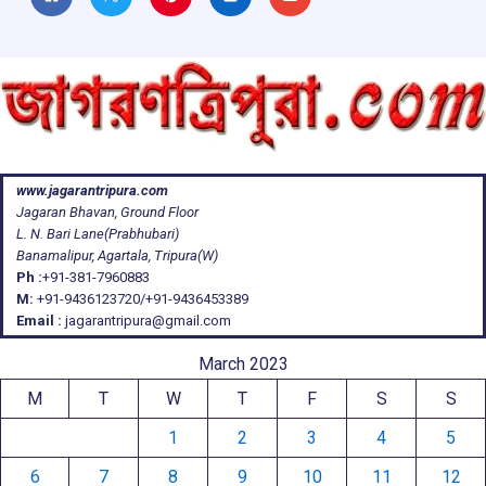
www.jagarantripura.com
Jagaran Bhavan, Ground Floor
L. N. Bari Lane(Prabhubari)
Banamalipur, Agartala, Tripura(W)
Ph :
+91-381-7960883
M:
+91-9436123720/+91-9436453389
Email :
jagarantripura@gmail.com
March 2023
M
T
W
T
F
S
S
1
2
3
4
5
6
7
8
9
10
11
12