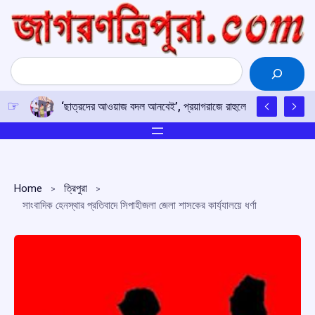
Skip
to
content
Search
‘ছাত্রদের আওয়াজ বদল আনবেই’, প্রয়াগরাজে রাহুলের হুঙ্কার
Home
ত্রিপুরা
সাংবাদিক হেনস্থার প্রতিবাদে সিপাহীজলা জেলা শাসকের কার্য্যালয়ে ধর্ণা