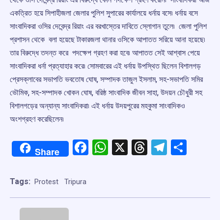
একত্রিত হয়ে সিপাহীজলা জেলার পুলিশ সুপারের কার্যালয়ে ধর্নায় বসে৷ ধর্নায় বসে
সাংবাদিকরা ওসির দেবেন্দ্র রিয়াং এর বরখাস্তের দাবিতে স্লোগান তুলে৷ জেলা পুলিশ
প্রশাসন থেকে বলা হয়েছে টাকারজলা থানার ওসিকে আপাতত সরিয়ে আনা হয়েছে৷
তার বিরুদ্ধে তদন্ত করে পদক্ষেপ গ্রহণ করা হবে৷ আপাতত সেই আশ্বাস পেয়ে
সাংবাদিকরা ধর্না প্রত্যাহার করে৷ সোমবারের এই ধর্নায় উপস্থিত ছিলেন বিশালগড়
প্রেসক্লাবের সভাপতি ভবতোষ ঘোষ, সম্পাদক তাজুল ইসলাম, সহ-সভাপতি সমির
ভৌমিক, সহ-সম্পাদক খোকন ঘোষ, বরিষ্ঠ সাংবাদিক জীবন সাহা, উদয়ন চৌধুরী সহ
বিশালগড়ের অন্যান্য সাংবাদিকরা৷ এই ধর্নায় উদয়পুরের মহকুমা সাংবাদিকও
অংশগ্রহণ করেছিলেন৷
Facebook
WhatsApp
X
Threads
Telegr
Shar
Share
Tags:
Protest
Tripura