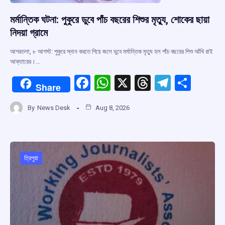
মর্মান্তিক ঘটনা: পুকুরে ডুবে পাঁচ বছরের শিশুর মৃত্যু, শোকের ছায়া
নিদয়া গ্রামে
আগরতলা, ৮ আগস্ট: পুকুরে স্নান করতে গিয়ে জলে ডুবে মর্মান্তিক মৃত্যু হল পাঁচ বছরের শিশু আঁখি রাই
আক্তারের।…
F
W
X
T
T
S
Share
a
h
hr
el
h
By
News Desk
Aug 8, 2026
ce
at
e
e
ar
b
s
a
gr
e
o
A
d
a
o
p
s
m
ত্রিপুরা
k
p