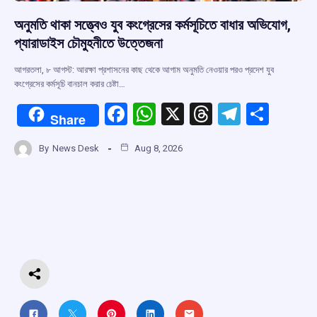
অনুমতি থাকা সত্ত্বেও যুব কংগ্রেসের কর্মসূচিতে বাধার অভিযোগ,
প্যারাডাইস চৌমুহনীতে উত্তেজনা
আগরতলা, ৮ আগস্ট: আরক্ষা প্রশাসনের কাছ থেকে আগাম অনুমতি নেওয়ার পরও প্রদেশ যুব
কংগ্রেসের কর্মসূচি বানচাল করার চেষ্টা…
F
W
X
T
T
S
Share
a
h
hr
el
h
By
News Desk
Aug 8, 2026
ce
at
e
e
ar
b
s
a
gr
e
o
A
d
a
o
p
s
m
k
p