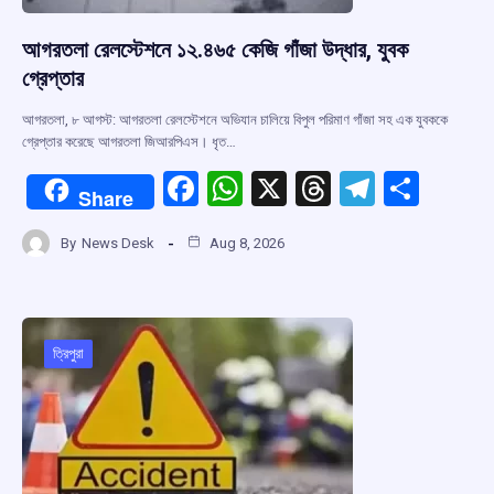
আগরতলা রেলস্টেশনে ১২.৪৬৫ কেজি গাঁজা উদ্ধার, যুবক
গ্রেপ্তার
আগরতলা, ৮ আগস্ট: আগরতলা রেলস্টেশনে অভিযান চালিয়ে বিপুল পরিমাণ গাঁজা সহ এক যুবককে
গ্রেপ্তার করেছে আগরতলা জিআরপিএস। ধৃত…
F
W
X
T
T
S
Share
a
h
hr
el
h
By
News Desk
Aug 8, 2026
ce
at
e
e
ar
b
s
a
gr
e
o
A
d
a
o
p
s
m
ত্রিপুরা
k
p