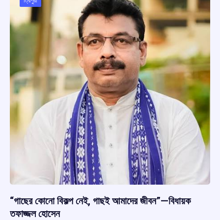
o
p
s
m
ত্রিপুরা
k
p
“গাছের কোনো বিকল্প নেই, গাছই আমাদের জীবন”—বিধায়ক
তফাজ্জল হোসেন