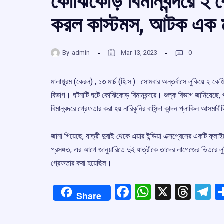
কোঝিকোড় বিমানবন্দরে ২ ক
করল কাস্টমস, আটক এক 
By
admin
Mar 13, 2023
0
মালাপ্পুরম (কেরল) , ১৩ মার্চ (হি.স.) : সোমবার অন্তর্বাসে লুকিয়ে 
বিভাগ। ঘটনাটি ঘটে কোঝিকোড় বিমানবন্দরে। শুল্ক বিভাগ জানিয়েছে
বিমানবন্দরে গ্রেফতার করা হয় নারিকুনির বাসিন্দা কান্দন প্লাকিল আস
জানা গিয়েছে, যাত্রী দুবাই থেকে এয়ার ইন্ডিয়া এক্সপ্রেসের একটি ফ্
প্রসঙ্গত, এর আগে জানুয়ারিতে দুই যাত্রীকে তাদের লাগেজের ভিতরে ল
গ্রেফতার করা হয়েছিল।
Facebook
WhatsApp
X
Thre
T
Share