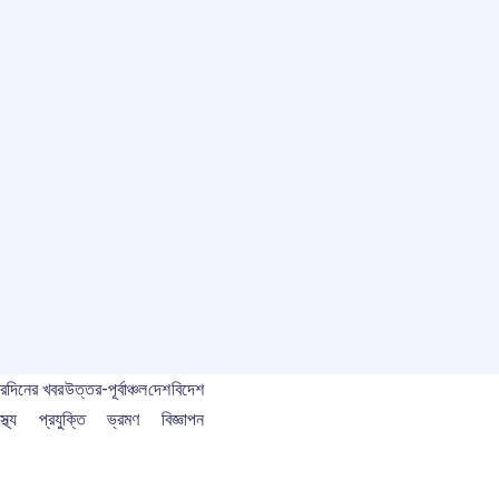
বর
দিনের খবর
উত্তর-পূর্বাঞ্চল
দেশ
বিদেশ
স্থ্য
প্রযুক্তি
ভ্রমণ
বিজ্ঞাপন