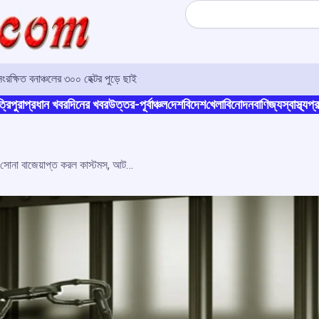
Search
সংরক্ষিত বনাঞ্চলের ৩০০ হেক্টর পুড়ে ছাই
্রিপুরা
প্রধান খবর
দিনের খবর
উত্তর-পূর্বাঞ্চল
দেশ
বিদেশ
খেলা
বিনোদন
বাণিজ্য
স্বাস্থ্য
প্র
কোঝিকোড় বিমানবন্দরে ২ কেজির বেশি সোনা বাজেয়াপ্ত করল কাস্টমস, আটক এক মহিলা