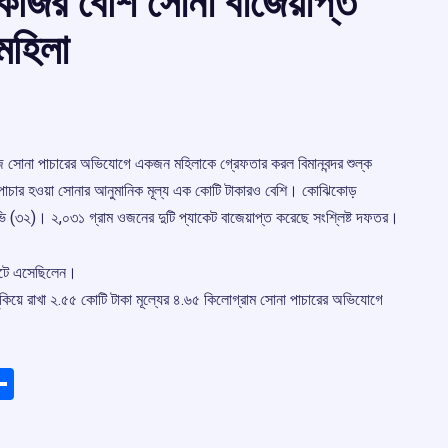
েজির বেশি সোনা বাজেয়াপ্ত
মহিলা
২ কেজি সোনা পাচারের অভিযোগে একজন মহিলাকে গ্রেফতার করল বিমানবন্দর শুল্ক
, পাচার হওয়া সোনার আনুমানিক মূল্য এক কোটি টাকারও বেশি। কোঝিকোড়
মাবীভি (৩২)। ২,০৩১ গ্রাম ওজনের দুটি প্যাকেট বাজেয়াপ্ত করেছে সংশ্লিষ্ট দফতর।
লাইটে এসেছিলেন।
ুকিয়ে রাখা ২.৫৫ কোটি টাকা মূল্যের ৪.৬৫ কিলোগ্রাম সোনা পাচারের অভিযোগে
ads
elegram
Share