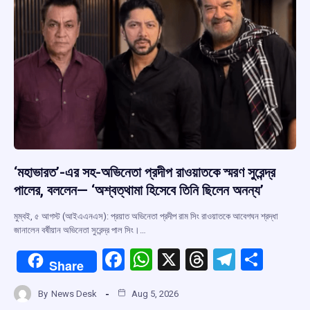
k
p
‘মহাভারত’-এর সহ-অভিনেতা প্রদীপ রাওয়াতকে স্মরণ সুরেন্দ্র
পালের, বললেন— ‘অশ্বত্থামা হিসেবে তিনি ছিলেন অনন্য’
মুম্বই, ৫ আগস্ট (আইএএনএস): প্রয়াত অভিনেতা প্রদীপ রাম সিং রাওয়াতকে আবেগঘন শ্রদ্ধা
জানালেন বর্ষীয়ান অভিনেতা সুরেন্দ্র পাল সিং।…
F
W
X
T
T
S
Share
a
h
hr
el
h
By
News Desk
Aug 5, 2026
ce
at
e
e
ar