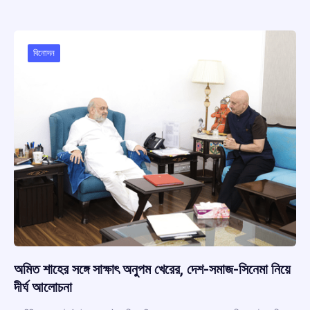
b
s
a
gr
e
o
A
d
a
o
p
s
m
বিনোদন
k
p
অমিত শাহের সঙ্গে সাক্ষাৎ অনুপম খেরের, দেশ-সমাজ-সিনেমা নিয়ে
দীর্ঘ আলোচনা