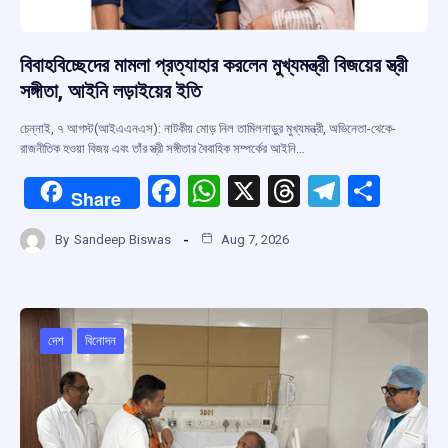
বিবাহবিচ্ছেদের মামলা প্রত্যাহার করলেন মুখ্যমন্ত্রী বিজয়ের স্ত্রী
সঙ্গীতা, আইনি লড়াইয়ের ইতি
চেন্নাই, ৭ আগস্ট(আইএএনএস): নাটকীয় মোড় নিল তামিলনাড়ুর মুখ্যমন্ত্রী, অভিনেতা-থেকে-
রাজনীতিক হওয়া বিজয় এবং তাঁর স্ত্রী সঙ্গীতার বৈবাহিক সম্পর্কের আইনি…
F
W
X
T
T
S
Share
a
h
hr
el
h
By
Sandeep Biswas
Aug 7, 2026
ce
at
e
e
ar
b
s
a
gr
e
o
A
d
a
o
p
s
m
দেশ
বিনোদন
k
p