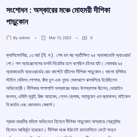
সংশোধন : অস্কারের মঞ্চে মোহময়ী দীপিকা
পাড়ুকোন
By
admin
Mar 13, 2023
0
ক্যালিফোর্নিয়া, ১৩ মার্চ (হি. স.) : শেষ হল বহু প্রতীক্ষিত ৯৫ অ্যাকাডেমি অ্যাওয়ার্ড
শো। লস অ্যাঞ্জেলেসের ডলবি থিয়েটার হলে বসেছিল চাঁদের হাট। সোমবার ৯৫
অ্যাকাডেমি অ্যাওয়ার্ডের রেড কার্পেটে হাঁটলেন দীপিকা পাড়ুকোন। কালো হলিউড
স্টাইল বেবিলন পোশাক, বাঁধা চুল এবং ন্যুড মেকআপে ঝলমলিয়ে উঠেছিলেন
অভিনেত্রী। দীপিকার পাশাপাশি অস্কারের আরও উপস্থাপক ছিলেন, ডোয়াইন
জনসন, এমিলি ব্লান্ট, রিজ আহমেদ, গ্লেন ক্লোজ, স্যামুয়েল এল জ্যাকসন, মাইকেল
বি জর্ডান এবং জোনাথন মেজার্স।
প্রথম ভারতীয় মহিলা অভিনেতা হিসেবে দীপিকা পাড়ুকোন অস্কারে প্রেসেন্টার
হিসেবে আবির্ভূত হয়েছেন। দীপিকা মঞ্চে উঠতেই হাততালিতে ফেটে পড়েন