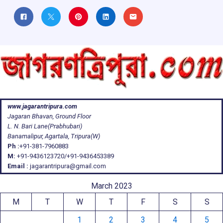
www.jagarantripura.com
Jagaran Bhavan, Ground Floor
L. N. Bari Lane(Prabhubari)
Banamalipur, Agartala, Tripura(W)
Ph :
+91-381-7960883
M:
+91-9436123720/+91-9436453389
Email :
jagarantripura@gmail.com
March 2023
M
T
W
T
F
S
S
1
2
3
4
5