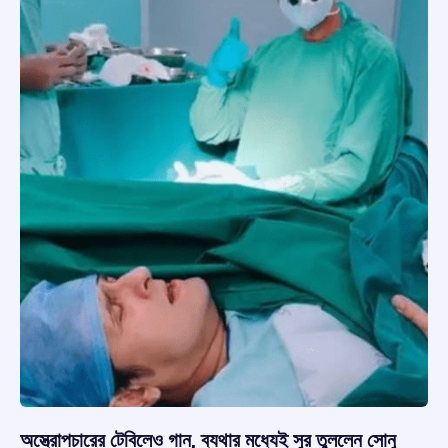
অস্ত্রোপচারের টেবিলেও গান, ব্যথার মধ্যেই সুর তুললেন সোনু