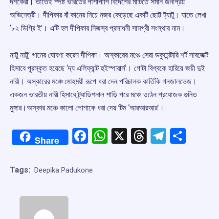
দর্শকেরা। তাতেই স্পষ্ট ভারতের পাশাপাশি বিদেশের মাটিতে সমান জনপ্রিয়
অভিনেত্রী। দীপিকার বাঁ কানের নিচে নজর কেড়েছে একটি ছোট্ট ট্যাটু। যাতে লেখা
‘৮২ ডিগ্রি ই’। এটি হল দীপিকার নিজস্ব প্রসাধনী সামগ্রী সংস্থার নাম।
নাট্টু নাট্টু’ গানের ঘোষণা করেন দীপিকা। অস্কারের মঞ্চে সেরা ডকুমেন্টারি শর্ট সাবজেক্ট
হিসাবে পুরস্কৃত হয়েছে ‘দ্য এলিফ্যান্ট হুইস্পারার্স’। গোটা বিশ্বকে হারিয়ে জয়ী দুই
নারী। অস্কারের মঞ্চে মোহময়ী রূপে ধরা দেন পরিচালক কার্তিকি গনজালভেজ।
একজন ভারতীয় নারী হিসাবে ট্র্যাডিশনাল শাড়ি পরে মঞ্চে ওঠেন প্রযোজক গুনিত
মুঙ্গার।অস্কার মঞ্চে কালো পোশাকে ধরা দেয় টিম ‘আরআরআর’।
Facebook
WhatsApp
X
Threads
Telegr
Shar
Share
Tags:
Deepika Padukone