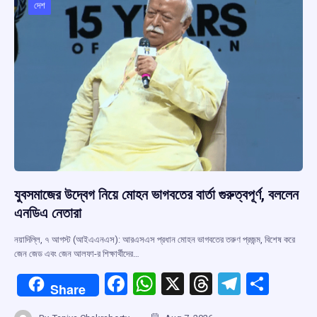
o
p
s
m
দেশ
k
p
যুবসমাজের উদ্বেগ নিয়ে মোহন ভাগবতের বার্তা গুরুত্বপূর্ণ, বললেন
এনডিএ নেতারা
নয়াদিল্লি, ৭ আগস্ট (আইএএনএস): আরএসএস প্রধান মোহন ভাগবতের তরুণ প্রজন্ম, বিশেষ করে
জেন জেড এবং জেন আলফা-র শিক্ষার্থীদের…
F
W
X
T
T
S
Share
a
h
hr
el
h