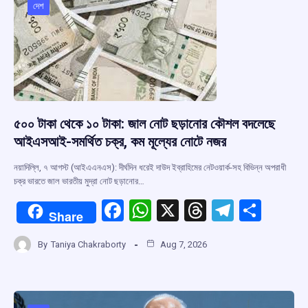
o
p
s
m
দেশ
k
p
৫০০ টাকা থেকে ১০ টাকা: জাল নোট ছড়ানোর কৌশল বদলেছে
আইএসআই-সমর্থিত চক্র, কম মূল্যের নোটে নজর
নয়াদিল্লি, ৭ আগস্ট (আইএএনএস): দীর্ঘদিন ধরেই দাউদ ইব্রাহিমের নেটওয়ার্ক-সহ বিভিন্ন অপরাধী
চক্র ভারতে জাল ভারতীয় মুদ্রা নোট ছড়ানোর…
F
W
X
T
T
S
Share
a
h
hr
el
h
By
Taniya Chakraborty
Aug 7, 2026
ce
at
e
e
ar
b
s
a
gr
e
o
A
d
a