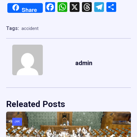
Facebook
WhatsApp
X
Threads
Telegr
Shar
Share
Tags:
accident
admin
Releated Posts
দেশ