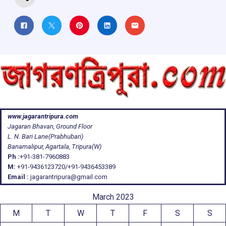
www.jagarantripura.com
Jagaran Bhavan, Ground Floor
L. N. Bari Lane(Prabhubari)
Banamalipur, Agartala, Tripura(W)
Ph :
+91-381-7960883
M:
+91-9436123720/+91-9436453389
Email :
jagarantripura@gmail.com
March 2023
M
T
W
T
F
S
S