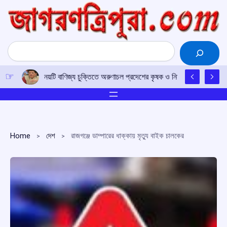
Skip
to
content
Search
নয়টি বাণিজ্য চুক্তিতে অরুণাচল প্রদেশের কৃষক ও নির্মাতাদের জন্য খুলব
Home
দেশ
রাজগঞ্জে ডাম্পারের ধাক্কায় মৃত্যু বাইক চালকের