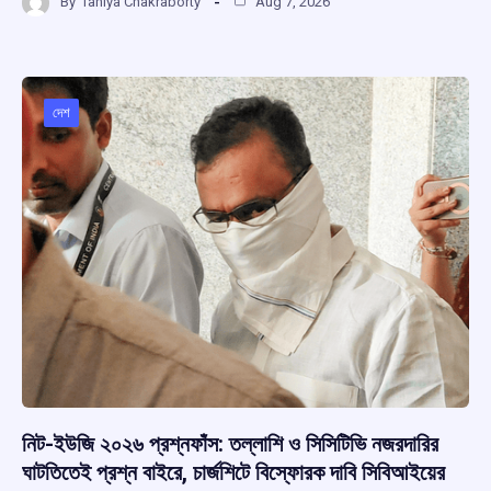
By
Taniya Chakraborty
Aug 7, 2026
ce
at
e
e
ar
b
s
a
gr
e
o
A
d
a
o
p
s
m
দেশ
k
p
নিট-ইউজি ২০২৬ প্রশ্নফাঁস: তল্লাশি ও সিসিটিভি নজরদারির
ঘাটতিতেই প্রশ্ন বাইরে, চার্জশিটে বিস্ফোরক দাবি সিবিআইয়ের