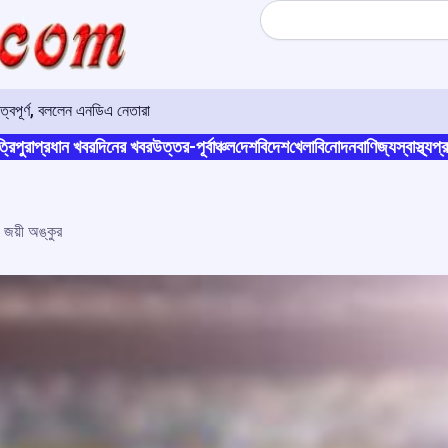
Search
ুত্বপূর্ণ, বললেন এনডিএ নেতারা
্রিপুরা
প্রধান খবর
দিনের খবর
উত্তর-পূর্বাঞ্চল
দেশ
বিদেশ
খেলা
বিনোদন
বাণিজ্য
স্বাস্থ্য
প্র
ে জয়ী অঙ্কুর