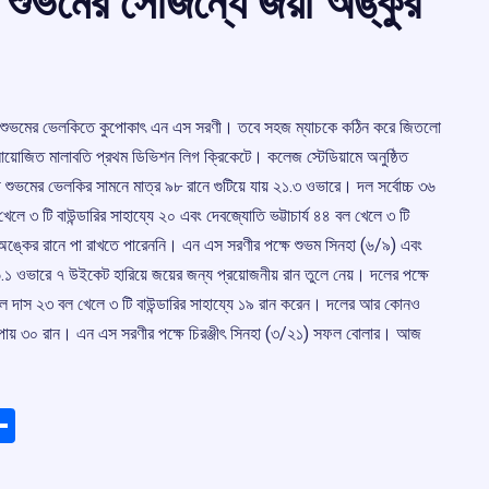
ে শুভমের সৌজন্যে জয়ী অঙ্কুর
হা। শুভমের ভেলকিতে কুপোকাৎ এন এস সরণী। তবে সহজ ম্যাচকে কঠিন করে জিতলো
়োজিত মালাবতি প্রথম ডিভিশন লিগ ক্রিকেটে। কলেজ স্টেডিয়ামে অনুষ্ঠিত
 শুভমের ভেলকির সামনে মাত্র ৯৮ রানে গুটিয়ে যায় ২১.‌৩ ওভারে। দল সর্বোচ্চ ৩৬
ে ৩ টি বাউন্ডারির সাহায্যে ২০ এবং দেবজ্যোতি ভট্টাচার্য ৪৪ বল খেলে ৩ টি
অঙ্কের রানে পা রাখতে পারেননি। এন এস সরণীর পক্ষে শুভম সিনহা (‌৬/‌৯) এবং
১ ওভারে ৭ উইকেট হারিয়ে জয়ের জন্য প্রয়োজনীয় রান তুলে নেয়। দলের পক্ষে
পল দাস ২৩ বল খেলে ৩ টি বাউন্ডারির সাহায্যে ১৯ রান করেন। দলের আর কোনও
পায় ৩০ রান।‌‌ এন এস সরণীর পক্ষে চিরঞ্জীৎ সিনহা (‌৩/‌২১) সফল বোলার। আজ
ads
elegram
Share