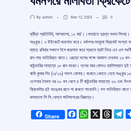
ধর্মনগরে মালাবতী ক্রিকেট
By
admin
Mar 12, 2023
0
ক্রীড়া প্রতিনিধি, আগরতলা, ১২ মার্চ।।বলহাতে দুরন্ত শুভম সিন
অঙ্কুর। ৩ উইকেটে জয়লাভ করে। ধর্মনগর মহকুমা ক্রিকেট সংস্থা আয
ম্যাচে রবিবার সকালে টসে জয়লাভ করে প্রথমে ব্যাট নিয়ে এন এস সরণী
রান পায় অতিরিক্ত খাতে। এছাড়া দলের পক্ষে আকাশ দেবনাথ ২৯ বল খেল
বাউন্ডারির সাহায্যে ১৮ রান করেন। দলের আর কোনও ব্যাটসম্যান দুই 
ঋষি কুমার সিং (‌৩/‌২৬) সফল বোলার। জবাবে খেলতে নেমে অঙ্কুর ১৬.‌
ওপেনার সৈকত ধর ৩০ বল খেলে ৪ টি বাউন্ডারির সাহায্যে ২৯ এবং উৎ
ক্রিকেটার দুই অঙ্কের রানে পা রাখতে পারেননি। দল অতিরিক্ত খাতে 
কদমতলা সি সি খেলবে পানিসাগরের বিরুদ্ধে। ‌
Facebook
WhatsApp
X
Thre
T
Share