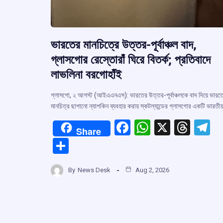
ভারতের মানচিত্রে উত্তর-পূর্বাঞ্চল বাদ,
গ্লাসগোর রেস্তোরাঁ ঘিরে বিতর্ক; প্রতিবাদে
লাভলিনা বরগোহাঁই
গ্লাসগো, ২ আগস্ট (আইএএনএস): ভারতের উত্তর-পূর্বাঞ্চলকে বাদ দিয়ে ভারত
মানচিত্র ছাপানো ন্যাপকিন ব্যবহার করায় স্কটল্যান্ডের গ্লাসগোর একটি ভারতী
F
W
X
T
T
Share
a
h
hr
el
S
ce
at
e
e
h
b
s
a
g
By
News Desk
Aug 2, 2026
ar
o
A
d
a
e
o
p
s
k
p