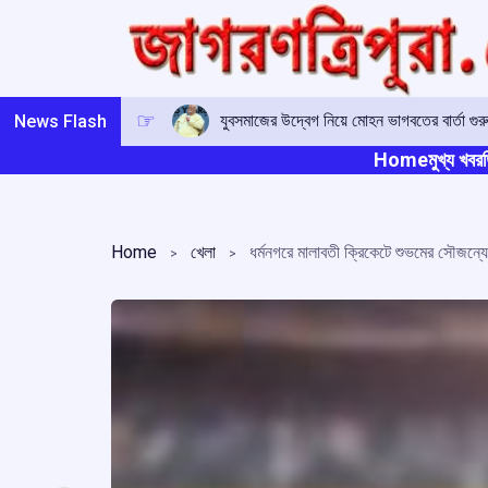
Skip
to
content
যুবসমাজের উদ্বেগ নিয়ে মোহন ভাগবতের বার্তা গুর
News Flash
Home
মুখ্য খবর
ত
Home
খেলা
ধর্মনগরে মালাবতী ক্রিকেটে শুভমের সৌজন্য