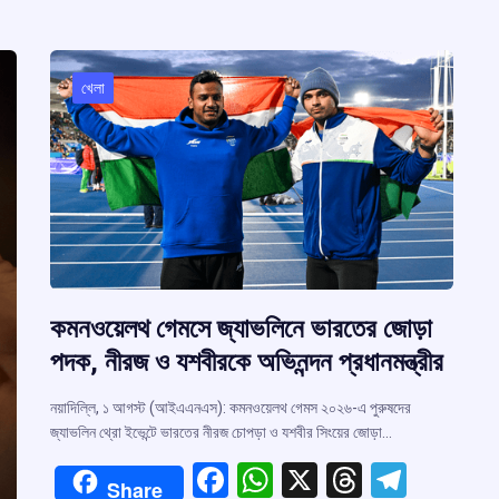
o
p
s
m
m
k
p
খেলা
কমনওয়েলথ গেমসে জ্যাভলিনে ভারতের জোড়া
পদক, নীরজ ও যশবীরকে অভিনন্দন প্রধানমন্ত্রীর
নয়াদিল্লি, ১ আগস্ট (আইএএনএস): কমনওয়েলথ গেমস ২০২৬-এ পুরুষদের
জ্যাভলিন থ্রো ইভেন্টে ভারতের নীরজ চোপড়া ও যশবীর সিংয়ের জোড়া…
F
W
X
T
T
Share