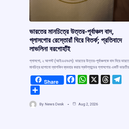
ভারতের মানচিত্রে উত্তর-পূর্বাঞ্চল বাদ,
গ্লাসগোর রেস্তোরাঁ ঘিরে বিতর্ক; প্রতিবাদে
লাভলিনা বরগোহাঁই
গ্লাসগো, ২ আগস্ট (আইএএনএস): ভারতের উত্তর-পূর্বাঞ্চলকে বাদ দিয়ে ভারত
মানচিত্র ছাপানো ন্যাপকিন ব্যবহার করায় স্কটল্যান্ডের গ্লাসগোর একটি ভারতী
F
W
X
T
T
Share
a
h
hr
el
S
ce
at
e
e
h
b
s
a
g
By
News Desk
Aug 2, 2026
ar
o
A
d
a
e
o
p
s