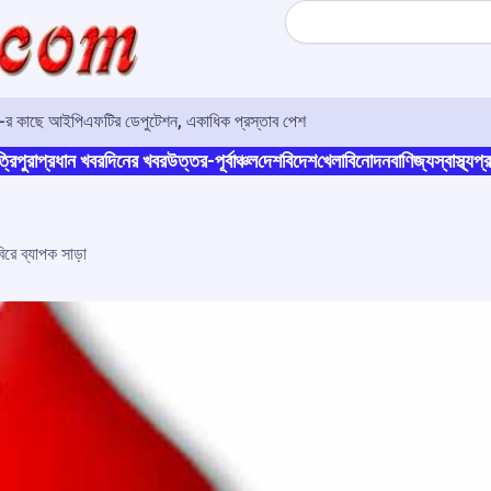
Search
ও-র কাছে আইপিএফটির ডেপুটেশন, একাধিক প্রস্তাব পেশ
্রিপুরা
প্রধান খবর
দিনের খবর
উত্তর-পূর্বাঞ্চল
দেশ
বিদেশ
খেলা
বিনোদন
বাণিজ্য
স্বাস্থ্য
প্র
িরে ব্যাপক সাড়া