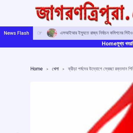
Skip
to
content
এসআইআর ইস্যুতে রাজ্য নির্বাচন কমিশনের সিই
News Flash
Home
মুখ্য খবর
ত
Home
খেলা
ক্রীড়া পর্ষদের উদ্যোগে স্বেচ্ছা রক্তদান শিব