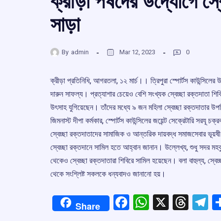
ক্রীড়া পর্ষদের উদ্যোগে স্
সাড়া
By
admin
Mar 12, 2023
0
ক্রীড়া প্রতিনিধি, আগরতলা, ১২ মার্চ।। ত্রিপুরা স্পোর্টস কাউন্সিলে
দারুন সাফল্য। প্রত্যাশার চেয়েও বেশি সংখ্যক স্বেচ্ছা রক্তদাতা শি
উৎসাহ যুগিয়েছেন। তাঁদের মধ্যে ৯ জন মহিলা স্বেচ্ছা রক্তদাতার উপস
জিমনাস্ট দীপা কর্মকার, স্পোর্টস কাউন্সিলের জয়েন্ট সেক্রেটারি সরযূ চক
স্বেচ্ছা রক্তদাতাদের সামাজিক ও আন্তরিক দায়বদ্ধ সমাজসেবার ভূয়
স্বেচ্ছা রক্তদানে সামিল হতে আহ্বান জানান। উল্লেখ্য, শুধু সদর মহকুম
থেকেও স্বেচ্ছা রক্তদাতারা শিবিরে সামিল হয়েছেন। বলা বাহুল্য, স্বেচ্ছা
থেকে সংশ্লিষ্ট সকলকে ধন্যবাদও জানানো হয়।
Facebook
WhatsApp
X
Thre
T
Share