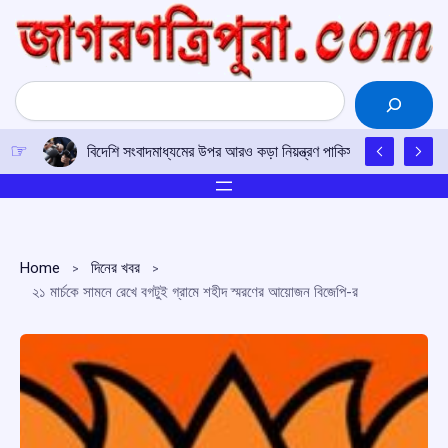
Skip
to
content
Search
বিদেশি সংবাদমাধ্যমের উপর আরও কড়া নিয়ন্ত্রণ পাকিস্তানের, সংবাদমাধ্য
Home
দিনের খবর
২১ মার্চকে সামনে রেখে বগটুই গ্রামে শহীদ স্মরণের আয়োজন বিজেপি-র