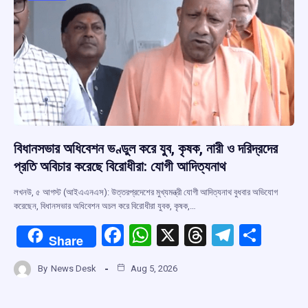
k
p
বিধানসভার অধিবেশন ভণ্ডুল করে যুব, কৃষক, নারী ও দরিদ্রদের
প্রতি অবিচার করেছে বিরোধীরা: যোগী আদিত্যনাথ
লখনউ, ৫ আগস্ট (আইএএনএস): উত্তরপ্রদেশের মুখ্যমন্ত্রী যোগী আদিত্যনাথ বুধবার অভিযোগ
করেছেন, বিধানসভার অধিবেশন অচল করে বিরোধীরা যুবক, কৃষক,…
F
W
X
T
T
S
Share
a
h
hr
el
h
By
News Desk
Aug 5, 2026
ce
at
e
e
ar
b
s
a
gr
e