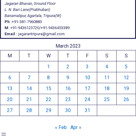
Jagaran Bhavan, Ground Floor
L. N. Bari Lane(Prabhubari)
Banamalipur, Agartala, Tripura(W)
Ph :
+91-381-7960883
M:
+91-9436123720/+91-9436453389
Email :
jagarantripura@gmail.com
March 2023
M
T
W
T
F
S
S
1
2
3
4
5
6
7
8
9
10
11
12
13
14
15
16
17
18
19
20
21
22
23
24
25
26
27
28
29
30
31
« Feb
Apr »