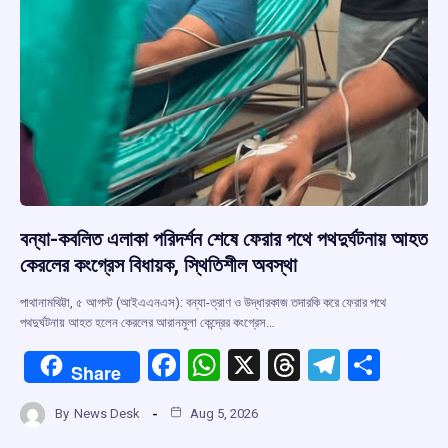
বন্যা-কবলিত এলাকা পরিদর্শন শেষে ফেরার পথে পথদুর্ঘটনায় আহত
কেরলের কংগ্রেস বিধায়ক, স্থিতিশীল অবস্থা
পাথানামথিট্টা, ৫ আগস্ট (আইএএনএস): বন্যা-ত্রাণ ও উদ্ধারকাজ তদারকি করে ফেরার পথে
পথদুর্ঘটনায় আহত হলেন কেরলের আরানমুলা কেন্দ্রের কংগ্রেস…
F
W
X
T
T
S
Share
a
h
hr
el
h
By
News Desk
Aug 5, 2026
ce
at
e
e
ar