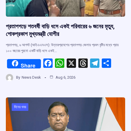
প্রতাপগড়ে শতবর্ষী বাড়ি ধসে একই পরিবারের ৬ জনের মৃত্যু,
শোকপ্রকাশ মুখ্যমন্ত্রী যোগীর
প্রতাপগড়, ৬ আগস্ট (আইএএনএস): উত্তরপ্রদেশের প্রতাপগড় জেলায় প্রবল বৃষ্টির মধ্যে প্রায়
১০০ বছরের পুরনো একটি বাড়ি ধসে একই…
F
W
X
T
T
S
Share
a
h
hr
el
h
By
News Desk
Aug 6, 2026
ce
at
e
e
ar
b
s
a
gr
e
o
A
d
a
o
p
s
m
দিনের খবর
k
p