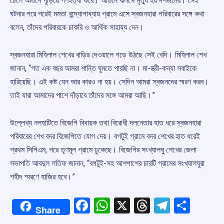
ঢেলে আগুনে পুড়িয়ে গণহত্যা করে। আগুনে ঝলসে মৃত্যু হয় দশজনের। সেই
ঘটনার পরে পরেই মমতা বন্দ্যোপাধ্যায় গ্রামে এসে স্বজনহারা পরিবারের সঙ্গে কথা
বলেন, তাঁদের পরিবারকে চাকরি ও আর্থিক সাহায্য দেন।
স্বজনহারা মিহিলাল শেখের বাড়ির দেওয়ালে গড়ে উঠছে সেই বেদি। মিহিলাল শেখ
জানান, “গত এক বছর আমরা শান্তি ঘুমতে পারছি না। মা-স্ত্রী-কন্যা সবাইকে
হারিয়েছি। এই কষ্ট যেন আর কারও না হয়। সেদিন আমরা স্বজনদের স্মরণ করব।
তাই যারা আমাদের পাশে দাঁড়াবে তাঁদের সঙ্গে আমরা আছি।”
উল্লেখ্য নলহাটিতে বিজেপি বিধায়ক তথা বিরোধী দলনেতার হাত ধরে স্বজনহারা
পরিবারের শেখ বদর বিজেপিতে যোগ দেয়। বগটুই গ্রামে বদর শেখের হাত ধরেই
প্রথম সিপিএম, পরে তৃণমূল গ্রামে ঢুকেছে। বিজেপির সংখ্যালঘু শেখের জেলা
সভাপতি আবদুল লতিফ জানান, “বগটুই-সহ আশপাশের চারটি গ্রামের সংখ্যালঘুরা
শহীদ স্মরণে হাজির হবে।”
Facebook
WhatsApp
X
Threads
Telegr
Shar
Share