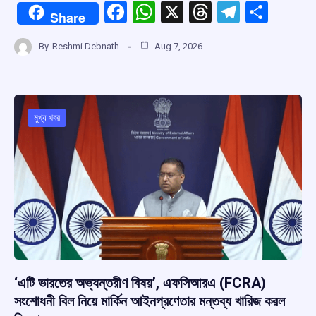
F
W
X
T
T
S
Share
a
h
hr
el
h
By
Reshmi Debnath
Aug 7, 2026
ce
at
e
e
ar
b
s
a
gr
e
o
A
d
a
o
p
s
m
মুখ্য খবর
k
p
‘এটি ভারতের অভ্যন্তরীণ বিষয়’, এফসিআরএ (FCRA)
সংশোধনী বিল নিয়ে মার্কিন আইনপ্রণেতার মন্তব্য খারিজ করল