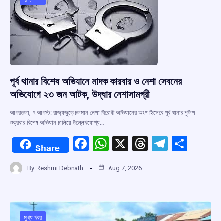
o
p
s
m
k
p
পূর্ব থানার বিশেষ অভিযানে মাদক কারবার ও নেশা সেবনের
অভিযোগে ২৩ জন আটক, উদ্ধার নেশাসামগ্রী
আগরতলা, ৭ আগস্ট: রাজ্যজুড়ে চলমান নেশা বিরোধী অভিযানের অংশ হিসেবে পূর্ব থানার পুলিশ
শুক্রবার বিশেষ অভিযান চালিয়ে উল্লেখযোগ্য…
F
W
X
T
T
S
Share
a
h
hr
el
h
By
Reshmi Debnath
Aug 7, 2026
ce
at
e
e
ar
b
s
a
gr
e
o
A
d
a
মুখ্য খবর