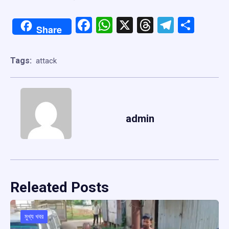
Facebook
WhatsApp
X
Threads
Telegr
Shar
Share
Tags:
attack
admin
Releated Posts
মুখ্য খবর