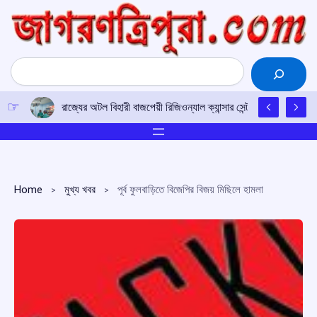
Skip
to
content
Search
রাজ্যের অটল বিহারী বাজপেয়ী রিজিওন্যাল ক্যান্সার সেন্টারে উত্তর-পূর্ব
Home
মুখ্য খবর
পূর্ব ফুলবাড়িতে বিজেপির বিজয় মিছিলে হামলা