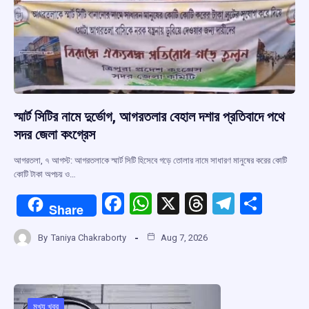
স্মার্ট সিটির নামে দুর্ভোগ, আগরতলার বেহাল দশার প্রতিবাদে পথে
সদর জেলা কংগ্রেস
আগরতলা, ৭ আগস্ট: আগরতলাকে স্মার্ট সিটি হিসেবে গড়ে তোলার নামে সাধারণ মানুষের করের কোটি
কোটি টাকা অপচয় ও…
F
W
X
T
T
S
Share
a
h
hr
el
h
By
Taniya Chakraborty
Aug 7, 2026
ce
at
e
e
ar
b
s
a
gr
e
o
A
d
a
মুখ্য খবর