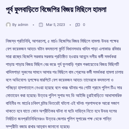
পূর্ব ফুলবাড়িতে বিজেপির বিজয় মিছিলে হামলা
By
admin
Mar 5, 2023
0
নিজস্ব প্রতিনিধি, আগরতলা, ৫ মার্চ৷৷ বিজেপির বিজয় মিছিলে হামলা৷ উভয় পক্ষের
বেশ কয়েকজন আহত৷ ঘটান কদমতলা কুর্তি বিধানসভার খাদিম পাড়া এলাকায়৷ রবিবার
সারা রাজ্যে বিজেপি সরকার সরকার প্রতিষ্ঠিত হওয়ার আনন্দে দলীয় কর্মী সমর্থকরা
পাড়ায় পাড়ায় বিজয় মিছিল বের করে৷ পূর্ব ফুলবাড়ি গ্রাম পঞ্চায়েতের বিজয় মিছিলটি
খাদিমপাড়া সুকলের সামনে আসার পর মিছিলে বাম গ্রেসের কর্মী সমর্থকরা হামলা চালায়
বলে অভিযোগ৷ দুপক্ষের মারপিটে বেশ কয়েকজন আহত৷ তাদেরকে কদমতলা ও
শনিছড়া হাসপাতালে নেওয়া হয়েছে বলে খবর৷ ঘটনার পর গোটা গ্রামে পুলিশ টিএ সার
মোতায়েন করা হয়েছে৷ উত্তর পুলিশ সুপার সহ ডি আইজি চুরাইবাড়িতে আধাসামরিক
বাহিনীর লং মার্চের চবিবশ ঘন্টার ভিতরেই ঘটলো এই ঘটনা৷ প্রশাসনকে আরো সজাগ
থাকতে হবে যাতে কোন অপ্রীতিকর ঘটনা না ঘটে৷ দায়িত্ব নিতে হবে উভয় দলের
নির্বাচিত জনপ্রতিনিধিদেরও৷ উত্তর জেলার পুলিশ সুপারের পক্ষ থেকে শান্তি
সম্প্রীতি বজায় রাখার আহ্বান জানানো হয়েছে৷