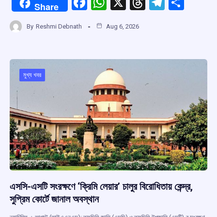
F
W
X
T
T
S
Share
a
h
hr
el
h
By
Reshmi Debnath
Aug 6, 2026
ce
at
e
e
ar
b
s
a
gr
e
o
A
d
a
o
p
s
m
মুখ্য খবর
k
p
এসসি-এসটি সংরক্ষণে ‘ক্রিমি লেয়ার’ চালুর বিরোধিতায় কেন্দ্র,
সুপ্রিম কোর্টে জানাল অবস্থান