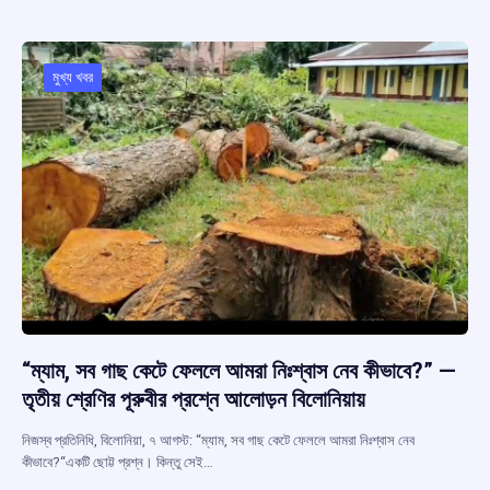
b
s
a
gr
e
o
A
d
a
o
p
s
m
মুখ্য খবর
k
p
“ম্যাম, সব গাছ কেটে ফেললে আমরা নিঃশ্বাস নেব কীভাবে?” —
তৃতীয় শ্রেণির পূরুবীর প্রশ্নে আলোড়ন বিলোনিয়ায়
নিজস্ব প্রতিনিধি, বিলোনিয়া, ৭ আগস্ট: “ম্যাম, সব গাছ কেটে ফেললে আমরা নিঃশ্বাস নেব
কীভাবে?“একটি ছোট্ট প্রশ্ন। কিন্তু সেই…