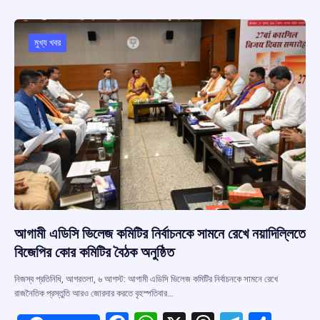
b
s
a
gr
e
o
A
d
a
o
p
s
m
মুখ্য খবর
k
p
আগামী এডিসি ভিলেজ কমিটির নির্বাচনকে সামনে রেখে নয়াদিল্লিতে
বিজেপির কোর কমিটির বৈঠক অনুষ্ঠিত
নিজস্ব প্রতিনিধি, আগরতলা, ৬ আগস্ট: আগামী এডিসি ভিলেজ কমিটির নির্বাচনকে সামনে রেখে
রাজনৈতিক প্রস্তুতি আরও জোরদার করতে বৃহস্পতিবার…