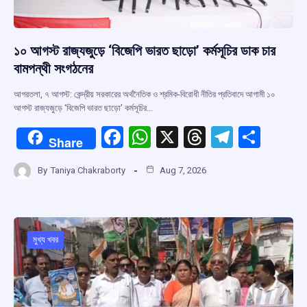
১০ আগস্ট রাজ্যজুড়ে ‘বিজেপি ভারত ছাড়ো’ কর্মসূচির ডাক চার
বামপন্থী সংগঠনের
আগরতলা, ৭ আগস্ট: কেন্দ্রীয় সরকারের অর্থনৈতিক ও শ্রমিক-বিরোধী নীতির প্রতিবাদে আগামী ১০
আগস্ট রাজ্যজুড়ে ‘বিজেপি ভারত ছাড়ো’ কর্মসূচির…
F
W
X
T
T
S
Share
a
h
hr
el
h
By
Taniya Chakraborty
Aug 7, 2026
ce
at
e
e
ar
b
s
a
gr
e
o
A
d
a
o
p
s
m
মুখ্য খবর
k
p