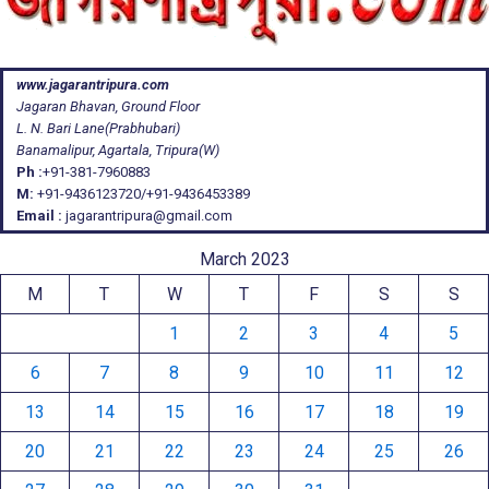
www.jagarantripura.com
Jagaran Bhavan, Ground Floor
L. N. Bari Lane(Prabhubari)
Banamalipur, Agartala, Tripura(W)
Ph :
+91-381-7960883
M:
+91-9436123720/+91-9436453389
Email :
jagarantripura@gmail.com
March 2023
M
T
W
T
F
S
S
1
2
3
4
5
6
7
8
9
10
11
12
13
14
15
16
17
18
19
20
21
22
23
24
25
26