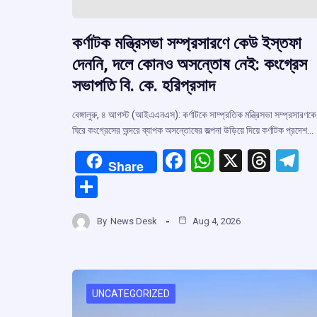
কর্ণাটক মন্ত্রিসভা সম্প্রসারণে কেউ ইস্তফা
দেননি, দলে কোনও অসন্তোষ নেই: কংগ্রেস
সভাপতি বি. কে. হরিপ্রসাদ
বেঙ্গালুরু, ৪ আগস্ট (আইএএনএস): কর্ণাটকে সাম্প্রতিক মন্ত্রিসভা সম্প্রসারণকে
ঘিরে কংগ্রেসের অন্দরে ব্যাপক অসন্তোষের জল্পনা উড়িয়ে দিয়ে কর্ণাটক প্রদেশ…
F
W
X
T
T
Share
a
h
hr
el
S
ce
at
e
e
h
b
s
a
g
By
News Desk
Aug 4, 2026
ar
o
A
d
a
e
o
p
s
k
p
UNCATEGORIZED