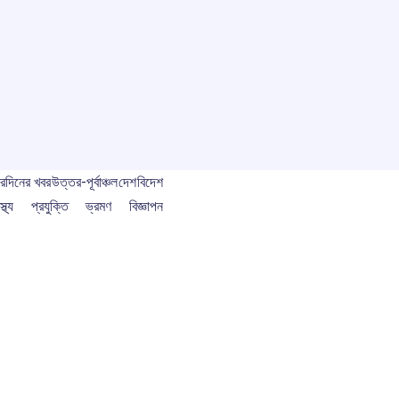
বর
দিনের খবর
উত্তর-পূর্বাঞ্চল
দেশ
বিদেশ
স্থ্য
প্রযুক্তি
ভ্রমণ
বিজ্ঞাপন