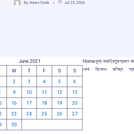
b
s
a
gr
By
News Desk
Jul 25, 2026
r
ar
o
A
d
a
e
o
p
s
m
m
k
p
June 2021
Home
মুখ্য খবর
ত্রিপুরা
প্রধান খ
খেলা
বিনোদন
বাণিজ্য
স্বা
T
W
T
F
S
S
1
2
3
4
5
6
8
9
10
11
12
13
5
16
17
18
19
20
2
23
24
25
26
27
9
30