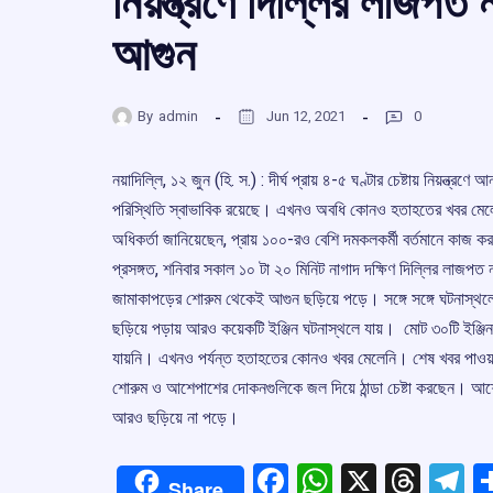
নিয়ন্ত্রণে দিল্লির লাজপত
আগুন
By
admin
Jun 12, 2021
0
নয়াদিল্লি, ১২ জুন (হি. স.) : দীর্ঘ প্রায় ৪-৫ ঘণ্টার চেষ্টায় নিয়ন্
পরিস্থিতি স্বাভাবিক রয়েছে। এখনও অবধি কোনও হতাহতের খবর মে
অধিকর্তা জানিয়েছেন, প্রায় ১০০-রও বেশি দমকলকর্মী বর্তমানে কাজ 
প্রসঙ্গত, শনিবার সকাল ১০ টা ২০ মিনিট নাগাদ দক্ষিণ দিল্লির লাজপত 
জামাকাপড়ের শোরুম থেকেই আগুন ছড়িয়ে পড়ে। সঙ্গে সঙ্গে ঘটনাস
ছড়িয়ে পড়ায় আরও কয়েকটি ইঞ্জিন ঘটনাস্থলে যায়। মোট ৩০টি ই
যায়নি। এখনও পর্যন্ত হতাহতের কোনও খবর মেলেনি। শেষ খবর পাওয়া অব
শোরুম ও আশেপাশের দোকনগুলিকে জল দিয়ে ঠান্ডা চেষ্টা করছেন। আশেপ
আরও ছড়িয়ে না পড়ে।
Facebook
WhatsApp
X
Thre
T
Share