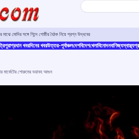
Search
 মাঝে মোদির সঙ্গে শিন্দে গোষ্ঠীর বৈঠক নিয়ে প্রশ্ন উদ্ধবের
্রিপুরা
প্রধান খবর
দিনের খবর
উত্তর-পূর্বাঞ্চল
দেশ
বিদেশ
খেলা
বিনোদন
বাণিজ্য
স্বাস্থ্য
প্র
নগর মার্কেটের শোরুমের ভয়াবহ আগুন