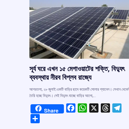
সূর্য ঘরে এখন ১৫ মেগাওয়াটের শক্তি, বিদ্যুৎ
ব্যবস্থায় নীরব বিপ্লব রাজ্যে
আগরতলা, ২৮ জুলাই:একটি বাড়ির ছাদে কয়েকটি সোলার প্যানেল। সেখান থেকে
তৈরি হচ্ছে বিদ্যুৎ। সেই বিদ্যুৎ যাচ্ছে বাড়ির আলো,…
F
W
X
T
T
Share
a
h
hr
el
S
ce
at
e
e
h