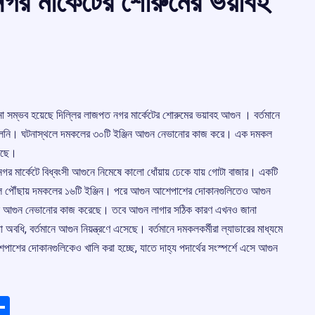
 নগর মার্কেটের শোরুমের ভয়াবহ
ত্রণে আনা সম্ভব হয়েছে দিল্লির লাজপত নগর মার্কেটের শোরুমের ভয়াবহ আগুন । বর্তমানে
লেনি। ঘটনাস্থলে দমকলের ৩০টি ইঞ্জিন আগুন নেভানোর কাজ করে। এক দমকল
করছে।
নগর মার্কেটে বিধ্বংসী আগুনে নিমেষে কালো ধোঁয়ায় ঢেকে যায় গোটা বাজার। একটি
্থলে পৌঁছায় দমকলের ১৬টি ইঞ্জিন। পরে আগুন আশেপাশের দোকানগুলিতেও আগুন
ঞ্জিন আগুন নেভানোর কাজ করেছে। তবে আগুন লাগার সঠিক কারণ এখনও জানা
ধি, বর্তমানে আগুন নিয়ন্ত্রণে এসেছে। বর্তমানে দমকলকর্মীরা ল্যাডারের মাধ্যমে
াশের দোকানগুলিকেও খালি করা হচ্ছে, যাতে দাহ্য পদার্থের সংস্পর্শে এসে আগুন
ads
elegram
Share