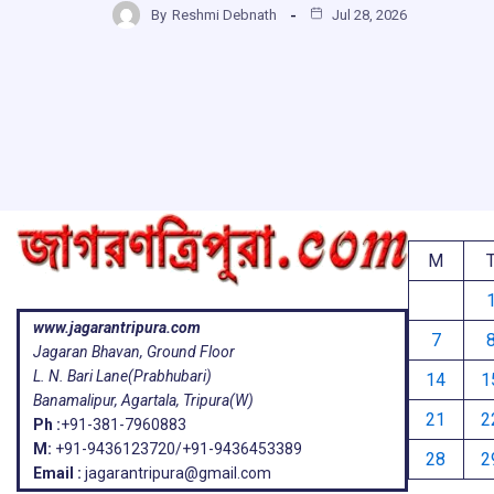
b
s
a
g
By
Reshmi Debnath
Jul 28, 2026
ar
o
A
d
a
e
o
p
s
k
p
M
www.jagarantripura.com
7
Jagaran Bhavan, Ground Floor
L. N. Bari Lane(Prabhubari)
14
1
Banamalipur, Agartala, Tripura(W)
21
2
Ph :
+91-381-7960883
M:
+91-9436123720/+91-9436453389
28
2
Email :
jagarantripura@gmail.com