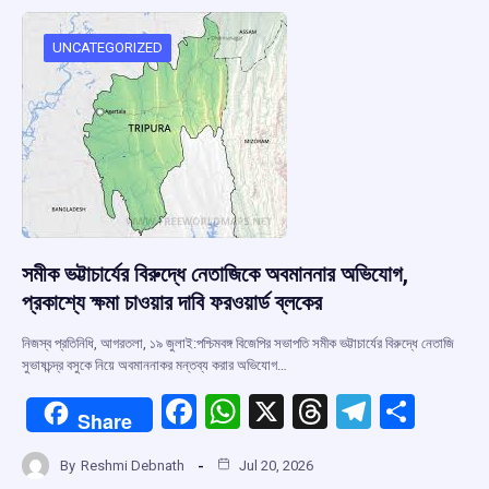
o
A
d
a
o
p
s
m
UNCATEGORIZED
k
p
সমীক ভট্টাচার্যের বিরুদ্ধে নেতাজিকে অবমাননার অভিযোগ,
প্রকাশ্যে ক্ষমা চাওয়ার দাবি ফরওয়ার্ড ব্লকের
নিজস্ব প্রতিনিধি, আগরতলা, ১৯ জুলাই:পশ্চিমবঙ্গ বিজেপির সভাপতি সমীক ভট্টাচার্যের বিরুদ্ধে নেতাজি
সুভাষচন্দ্র বসুকে নিয়ে অবমাননাকর মন্তব্য করার অভিযোগ…
F
W
X
T
T
S
Share
a
h
hr
el
h
By
Reshmi Debnath
Jul 20, 2026
ce
at
e
e
ar