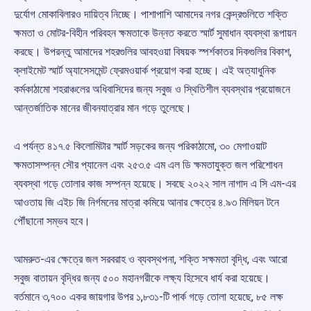
দুর্যোগ মোকাবিলারও দায়িত্ব নিচ্ছে। পাশাপাশি আমাদের নগর কেন্দ্রগুলিতে শক্তি
ক্ষমতা ও মোটর-বিহীন পরিবহন ক্ষমতাকে উন্নত করতে স্মার্ট সুমাধান ব্যবস্থা রূপায়ন
করছে। উপরন্তু আমাদের শহরগুলির আবহওয়া বিষয়ক স্পর্শকাতর দিকগুলির বিকাশ,
ক্লাইমেট স্মার্ট অ্যাসেসমেন্ট ফ্রেমওয়ার্ক প্রয়োগ করা হচ্ছে। এই অত্যাধুনিক
কর্মকাঠামো শহরাঞ্চলের অধিবাসিদের জন্য সবুজ ও স্থিতিশীল ব্যবস্থার প্রয়োজনে
আন্তর্জাতিক মানের জীবনযাত্রার মান গড়ে তুলেছে।
এ পর্যন্ত ৪১৭.৫ কিলোমিটার স্মার্ট সড়কের জন্য পরিকাঠামো, ৩০ মেগাওয়াট
ক্ষমতাসম্পন্ন সৌর প্যানেল এবং ২৫৩.৫ এম এল ডি ক্ষমতাযুক্ত জল পরিশোধন
ব্যবস্থা গড়ে তোলার কাজ সম্পন্ন হয়েছে। সবছে ২০২২ সাল নাগাদ এ সি এম-এর
আওতায় জি এইচ জি নির্গমনের মাত্রা কমিয়ে আনার ক্ষেত্রে ৪.৯৩ মিলিয়ন টনে
পৌঁছানো সম্ভব হবে।
আমরুত-এর ক্ষেত্রে জল সরবরাহ ও ব্যবস্থপনা, শক্তি সক্ষমতা বৃদ্ধি, এবং আরো
সবুজ বাতায়ন বৃদ্ধির জন্য ৫০০ মহানগরীকে লক্ষ্য হিসেবে ধার্য করা হয়েছে।
বর্তমানে ৩,৭০০ একর জায়গার উপর ১,৮৩১-টি পার্ক গড়ে তোলা হয়েছে, ৮৫ লক্ষ