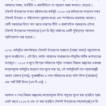
আমাদের সমাজ, অর্থনীতি ও রাজনীতিতে তা প্রয়োগ করার ক্ষমতাও বেড়েছে।
টেকসই উন্নয়নের লক্ষ্যে রাষ্ট্রসংঘের কর্মসূচি ২০৩০-এর মর্মস্থলের অন্যতম লক্ষ্য
টেকসই উন্নয়ন ও পরিবেশগত সুরক্ষার মধ্যে এক স্পর্শকাতর ভারসাম্য আনয়ন।
মোদী সরকারের বিগত সাত বছরে ভারতের নীতি ও রাজনৈতিক প্রকরনের এইসব
টেকসই উন্নয়নের লক্ষ্যমাত্রা (এস ডি জ়ি) অর্জনের একটি সুবিন্যস্ত আবেদন
প্রতিস্থাপন করা হয়েছে।
২০৩০ কর্মসূচির আদর্শবাক্যঃ টেকসই উন্নয়নের স্বচ্ছতা (স্বচ্ছ ভারত) আন্দোলনের
সূচনা করেছিলেন। এটা ছিল, কার্যত আমাদের শহরাঞ্চলের পটভূমির সার্বিক রূপান্তরের
অগ্রদূত। ২০১৫-র জুনে বিশ্বের সর্বকালের সর্বৃহৎ নগরায়ন বিষয়ক মন্ত্রকের একগুচ্ছ
কল্যানমূলক কর্মসূচির মাধ্যমে তার সূচনা করা হয়; এই কর্মসূচিগুলি হল-প্রধানমন্ত্রী
আবাস যোজনা (নগর), পুনরুজ্জীবন ও নগর পরিবহনের জন্য অটল মিশন (আমরুত)
এবং স্মার্ট সিটি মিশন (এস সি এম) ।
আবাসন ও নগর বিষয়ক মন্ত্রকের কল্যানমূলক মিশন সমূহের সূচনা করা হয়েছিল প্রায়
একই বছরে ২০১৬-য় এবং তা করা হয়েছিল টেকসই উন্নয়নের লক্ষ্যমাত্রা(এস ডি