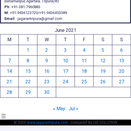
Banamalipur, Agartala, Tripura(W)
Ph :
+91-381-7960883
M:
+91-9436123720/+91-9436453389
Email :
jagarantripura@gmail.com
June 2021
M
T
W
T
F
S
S
1
2
3
4
5
6
7
8
9
10
11
12
13
14
15
16
17
18
19
20
21
22
23
24
25
26
27
28
29
30
« May
Jul »
© 2026
www.jagarantripura.com .
Designed By CIS SOLUTION