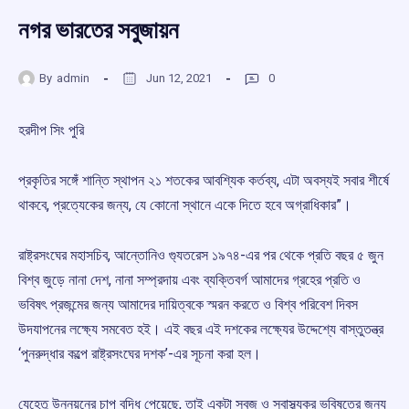
নগর ভারতের সবুজায়ন
By
admin
Jun 12, 2021
0
হরদীপ সিং পুরি
প্রকৃতির সঙ্গেঁ শান্তি স্থাপন ২১ শতকের আবশ্যিক কর্তব্য, এটা অবস্যই সবার শীর্ষে
থাকবে, প্রত্যেকের জন্য, যে কোনো স্থানে একে দিতে হবে অগ্রাধিকার”।
রাষ্ট্রসংঘের মহাসচিব, আন্তোনিও গ্যুতরেস ১৯৭৪-এর পর থেকে প্রতি বছর ৫ জুন
বিশ্ব জুড়ে নানা দেশ, নানা সম্প্রদায় এবং ব্যক্তিবর্গ আমাদের গ্রহের প্রতি ও
ভবিষৎ প্রজন্মের জন্য আমাদের দায়িত্বকে স্মরন করতে ও বিশ্ব পরিবেশ দিবস
উদযাপনের লক্ষ্যে সমবেত হই। এই বছর এই দশকের লক্ষ্যের উদ্দেশ্যে বাস্তুতন্ত্র
‘পুনরুদ্ধার কল্পে রাষ্ট্রসংঘের দশক’-এর সূচনা করা হল।
যেহেতু উন্নয়নের চাপ বৃদ্ধি পেয়েছে, তাই একটা সবুজ ও স্বাস্থ্যকর ভবিষতের জন্য