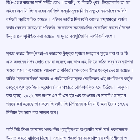
জি)-এর রূপায়নের সঙ্গেঁ সঙ্গঁতি রেখে। তথাপি, যে বিষয়টি খুবই চিত্তাকর্ষক তা হল
এইসব এস ডি জ়ি-র মধ্যে সংশ্লিষ্ট কল্যানমূলক মিশন সমূহের মর্মস্থলের অভিষ্ট
কর্মগুলি প্রতিফলিত হয়েছে। এইসব জাতীয় মিশনগুলি তাদের লক্ষ্যমাত্রা অর্জন
করার ক্ষেত্রে আবহওয়া পরিবর্তন সংক্রান্ত সমস্যাগুলির মোকাবিলা করতে টেকসই
উন্নয়নকে সুনিশ্চিত করা হয়েছে যা মূলত কর্মসূচিগুলির অপরিহার্য অংশ।
স্বচ্ছ ভারত মিশন(নগর)-এ ভারতকে উন্মুক্ত স্থানে মলত্যাগ মুক্ত করা বা ও ডি
এফ অর্জনের উপর জোড় দেওয়া হয়েছে এছাড়াও এই মিশনে কঠিন বর্জ্র ব্যবস্থাপনা
ক্ষমতা গঠন এবং সমাজে আচরনগত পরিবর্তন আনয়নের উপর গুরুত্ব দেওয়া হয়েছে।
বার্ষিক ‘স্বচ্ছসর্বেক্ষন’ সমবায় ও প্রতিযোগিতামূলক মৈত্রীতন্ত্র এই নাগরিকগন কর্তৃক
নেতৃত্ব প্রদত্ত ‘জন-আন্দোলন’-এর পশ্চাতে চালিকাশক্তি হয়ে উঠেছে। অনুমান
করা হচ্ছে ২০২২ সাল নাগাদ এস বি এস ইউ-এর আওতায় যে নানাবিধ উদ্যোগ
গ্রহন করা হয়েছে তার ফলে জি এইচ জি নির্গমনের কার্বন ডাই অক্সাইডের ১৭.৪২
মিলিয়ন টন হ্রাস করা সম্ভব হবে।
স্মার্ট সিটি মিশন আমাদের শহরগুলির প্রযুক্তিগত অগ্রগতি সঙ্গেঁ সঙ্গেঁ প্রশাসনকে
উন্নত করতে দায়িত্ব নিচ্ছে। এছাড়াও শহরগুলির ব্যবস্থাপনার স্থীতিশীলতা ও