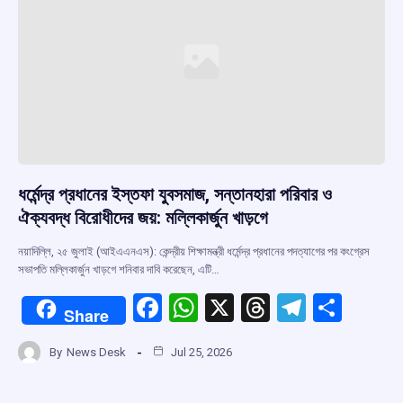
k
p
ধর্মেন্দ্র প্রধানের ইস্তফা যুবসমাজ, সন্তানহারা পরিবার ও
ঐক্যবদ্ধ বিরোধীদের জয়: মল্লিকার্জুন খাড়গে
নয়াদিল্লি, ২৫ জুলাই (আইএএনএস): কেন্দ্রীয় শিক্ষামন্ত্রী ধর্মেন্দ্র প্রধানের পদত্যাগের পর কংগ্রেস
সভাপতি মল্লিকার্জুন খাড়গে শনিবার দাবি করেছেন, এটি…
F
W
X
T
T
S
Share
a
h
hr
el
h
By
News Desk
Jul 25, 2026
ce
at
e
e
ar
b
s
a
gr
e