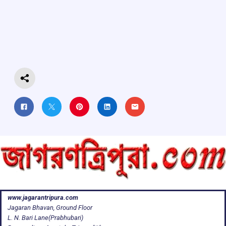
b
s
a
gr
e
o
A
d
a
o
p
s
m
k
p
www.jagarantripura.com
Jagaran Bhavan, Ground Floor
L. N. Bari Lane(Prabhubari)