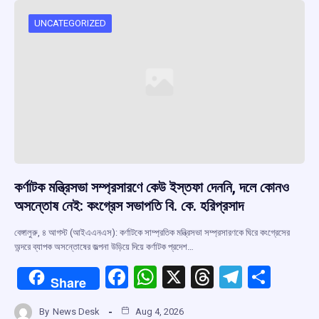
o
A
d
a
o
p
s
m
UNCATEGORIZED
k
p
কর্ণাটক মন্ত্রিসভা সম্প্রসারণে কেউ ইস্তফা দেননি, দলে কোনও
অসন্তোষ নেই: কংগ্রেস সভাপতি বি. কে. হরিপ্রসাদ
বেঙ্গালুরু, ৪ আগস্ট (আইএএনএস): কর্ণাটকে সাম্প্রতিক মন্ত্রিসভা সম্প্রসারণকে ঘিরে কংগ্রেসের
অন্দরে ব্যাপক অসন্তোষের জল্পনা উড়িয়ে দিয়ে কর্ণাটক প্রদেশ…
F
W
X
T
T
S
Share
a
h
hr
el
h
By
News Desk
Aug 4, 2026