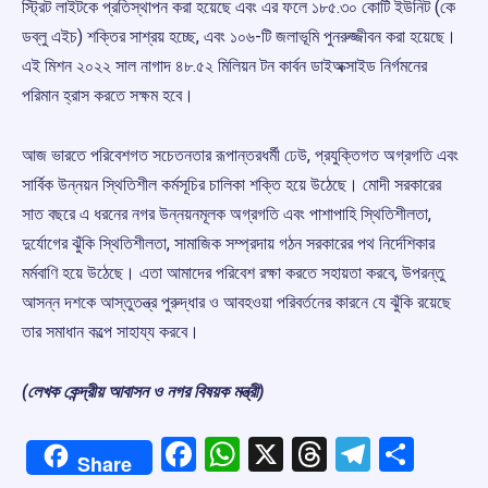
স্ট্রিট লাইটকে প্রতিস্থাপন করা হয়েছে এবং এর ফলে ১৮৫.৩০ কোটি ইউনিট (কে
ডব্লু এইচ) শক্তির সাশ্রয় হচ্ছে, এবং ১০৬-টি জলাভূমি পুনরুজ্জীবন করা হয়েছে।
এই মিশন ২০২২ সাল নাগাদ ৪৮.৫২ মিলিয়ন টন কার্বন ডাইঅক্সাইড নির্গমনের
পরিমান হ্রাস করতে সক্ষম হবে।
আজ ভারতে পরিবেশগত সচেতনতার রূপান্তরধর্মী ঢেউ, প্রযুক্তিগত অগ্রগতি এবং
সার্বিক উন্নয়ন স্থিতিশীল কর্মসূচির চালিকা শক্তি হয়ে উঠেছে। মোদী সরকারের
সাত বছরে এ ধরনের নগর উন্নয়নমূলক অগ্রগতি এবং পাশাপাহি স্থিতিশীলতা,
দুর্যোগের ঝুঁকি স্থিতিশীলতা, সামাজিক সম্প্রদায় গঠন সরকারের পথ নির্দেশিকার
মর্মবাণি হয়ে উঠেছে। এতা আমাদের পরিবেশ রক্ষা করতে সহায়তা করবে, উপরন্তু
আসন্ন দশকে আস্তুতন্ত্র পুরুদ্ধার ও আবহওয়া পরিবর্তনের কারনে যে ঝুঁকি রয়েছে
তার সমাধান কল্পে সাহায্য করবে।
(লেখক কেন্দ্রীয় আবাসন ও নগর বিষয়ক মন্ত্রী)
Facebook
WhatsApp
X
Threads
Telegr
Shar
Share