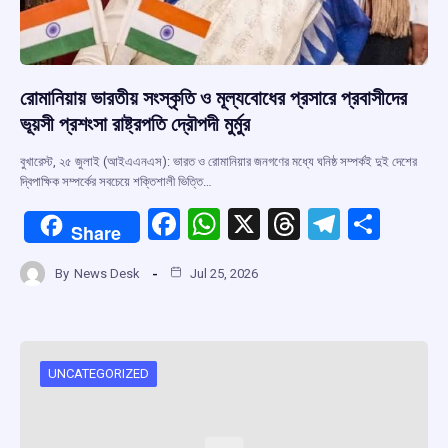
রোমানিয়ায় ভারতীয় সংস্কৃতি ও মূল্যবোধের প্রসারে প্রবাসীদের
ভূয়সী প্রশংসা রাষ্ট্রপতি দ্রৌপদী মুর্মুর
বুখারেস্ট, ২৫ জুলাই (আইএএনএস): ভারত ও রোমানিয়ার জনগণের মধ্যে ঘনিষ্ঠ সম্পর্কই দুই দেশের
দ্বিপাক্ষিক সম্পর্কের সবচেয়ে শক্তিশালী ভিত্তি…
F
W
X
T
T
S
Share
a
h
hr
el
h
By
News Desk
Jul 25, 2026
ce
at
e
e
ar
b
s
a
gr
e
o
A
d
a
o
p
s
m
UNCATEGORIZED
k
p