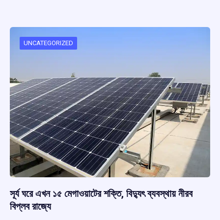
ce
at
e
e
ar
b
s
a
gr
e
o
A
d
a
o
p
s
m
UNCATEGORIZED
k
p
সূর্য ঘরে এখন ১৫ মেগাওয়াটের শক্তি, বিদ্যুৎ ব্যবস্থায় নীরব
বিপ্লব রাজ্যে