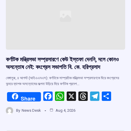
কর্ণাটক মন্ত্রিসভা সম্প্রসারণে কেউ ইস্তফা দেননি, দলে কোনও
অসন্তোষ নেই: কংগ্রেস সভাপতি বি. কে. হরিপ্রসাদ
বেঙ্গালুরু, ৪ আগস্ট (আইএএনএস): কর্ণাটকে সাম্প্রতিক মন্ত্রিসভা সম্প্রসারণকে ঘিরে কংগ্রেসের
অন্দরে ব্যাপক অসন্তোষের জল্পনা উড়িয়ে দিয়ে কর্ণাটক প্রদেশ…
F
W
X
T
T
S
Share
a
h
hr
el
h
By
News Desk
Aug 4, 2026
ce
at
e
e
ar
b
s
a
gr
e