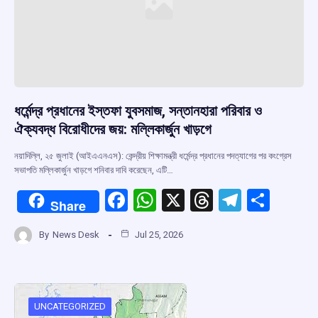
ধর্মেন্দ্র প্রধানের ইস্তফা যুবসমাজ, সন্তানহারা পরিবার ও
ঐক্যবদ্ধ বিরোধীদের জয়: মল্লিকার্জুন খাড়গে
নয়াদিল্লি, ২৫ জুলাই (আইএএনএস): কেন্দ্রীয় শিক্ষামন্ত্রী ধর্মেন্দ্র প্রধানের পদত্যাগের পর কংগ্রেস
সভাপতি মল্লিকার্জুন খাড়গে শনিবার দাবি করেছেন, এটি…
F
W
X
T
T
S
Share
a
h
hr
el
h
By
News Desk
Jul 25, 2026
ce
at
e
e
ar
b
s
a
gr
e
o
A
d
a
o
p
s
m
UNCATEGORIZED