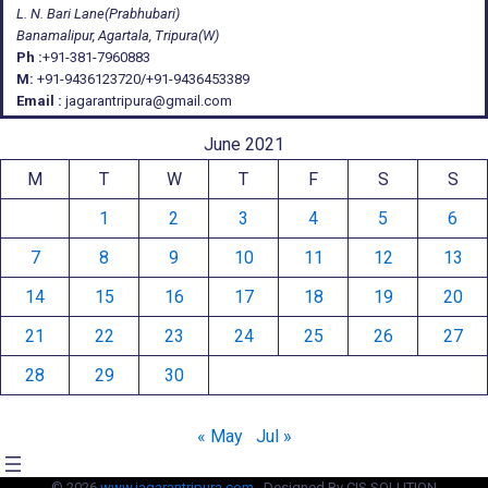
L. N. Bari Lane(Prabhubari)
Banamalipur, Agartala, Tripura(W)
Ph :
+91-381-7960883
M:
+91-9436123720/+91-9436453389
Email :
jagarantripura@gmail.com
June 2021
M
T
W
T
F
S
S
1
2
3
4
5
6
7
8
9
10
11
12
13
14
15
16
17
18
19
20
21
22
23
24
25
26
27
28
29
30
« May
Jul »
© 2026
www.jagarantripura.com .
Designed By CIS SOLUTION