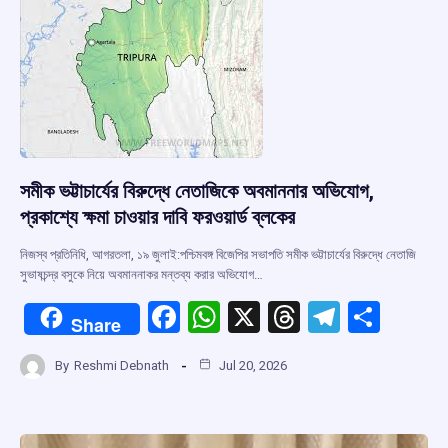
k
p
সমীক ভট্টাচার্যের বিরুদ্ধে নেতাজিকে অবমাননার অভিযোগ,
প্রকাশ্যে ক্ষমা চাওয়ার দাবি ফরওয়ার্ড ব্লকের
নিজস্ব প্রতিনিধি, আগরতলা, ১৯ জুলাই:পশ্চিমবঙ্গ বিজেপির সভাপতি সমীক ভট্টাচার্যের বিরুদ্ধে নেতাজি
সুভাষচন্দ্র বসুকে নিয়ে অবমাননাকর মন্তব্য করার অভিযোগ…
F
W
X
T
T
S
Share
a
h
hr
el
h
By
Reshmi Debnath
Jul 20, 2026
ce
at
e
e
ar
b
s
a
gr
e
o
A
d
a