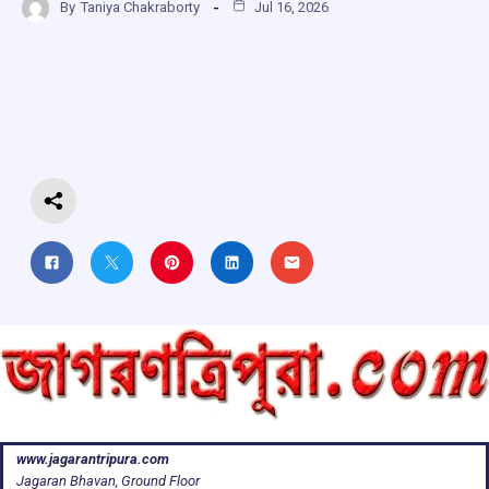
By
Taniya Chakraborty
Jul 16, 2026
ce
at
e
e
ar
b
s
a
gr
e
o
A
d
a
o
p
s
m
k
p
www.jagarantripura.com
Jagaran Bhavan, Ground Floor