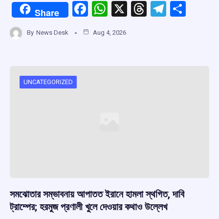
F
W
X
T
T
S
Share
a
h
hr
el
h
By
News Desk
Aug 4, 2026
ce
at
e
e
ar
b
s
a
gr
e
o
A
d
a
o
p
s
m
UNCATEGORIZED
k
p
সমঝোতার সম্ভাবনায় আপাতত ইরানে হামলা স্থগিত, দাবি
ট্রাম্পের; হরমুজ প্রণালী খুলে দেওয়ার কথাও উল্লেখ