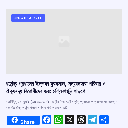
b
s
a
gr
e
o
A
d
a
o
p
s
m
UNCATEGORIZED
k
p
ধর্মেন্দ্র প্রধানের ইস্তফা যুবসমাজ, সন্তানহারা পরিবার ও
ঐক্যবদ্ধ বিরোধীদের জয়: মল্লিকার্জুন খাড়গে
নয়াদিল্লি, ২৫ জুলাই (আইএএনএস): কেন্দ্রীয় শিক্ষামন্ত্রী ধর্মেন্দ্র প্রধানের পদত্যাগের পর কংগ্রেস
সভাপতি মল্লিকার্জুন খাড়গে শনিবার দাবি করেছেন, এটি…
F
W
X
T
T
S
Share