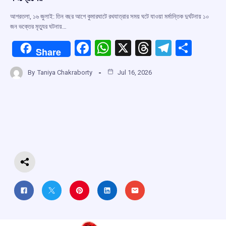
আগরতলা, ১৬ জুলাই: তিন বছর আগে কুমারঘাটে রথযাত্রার সময় ঘটে যাওয়া মর্মান্তিক দুর্ঘটনায় ১০
জন ভক্তের মৃত্যুর ঘটনায়…
F
W
X
T
T
S
Share
a
h
hr
el
h
By
Taniya Chakraborty
Jul 16, 2026
ce
at
e
e
ar
b
s
a
gr
e
o
A
d
a
o
p
s
m
k
p