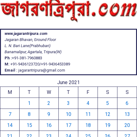
www.jagarantripura.com
Jagaran Bhavan, Ground Floor
L. N. Bari Lane(Prabhubari)
Banamalipur, Agartala, Tripura(W)
Ph :
+91-381-7960883
M:
+91-9436123720/+91-9436453389
Email :
jagarantripura@gmail.com
June 2021
M
T
W
T
F
S
S
1
2
3
4
5
6
7
8
9
10
11
12
13
14
15
16
17
18
19
20
21
22
23
24
25
26
27