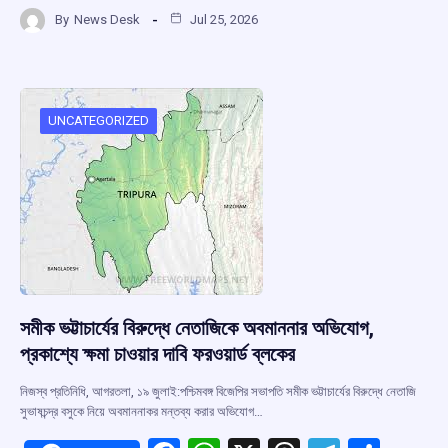
a
h
hr
el
h
By
News Desk
Jul 25, 2026
ce
at
e
e
ar
b
s
a
gr
e
o
A
d
a
o
p
s
m
UNCATEGORIZED
k
p
সমীক ভট্টাচার্যের বিরুদ্ধে নেতাজিকে অবমাননার অভিযোগ,
প্রকাশ্যে ক্ষমা চাওয়ার দাবি ফরওয়ার্ড ব্লকের
নিজস্ব প্রতিনিধি, আগরতলা, ১৯ জুলাই:পশ্চিমবঙ্গ বিজেপির সভাপতি সমীক ভট্টাচার্যের বিরুদ্ধে নেতাজি
সুভাষচন্দ্র বসুকে নিয়ে অবমাননাকর মন্তব্য করার অভিযোগ…