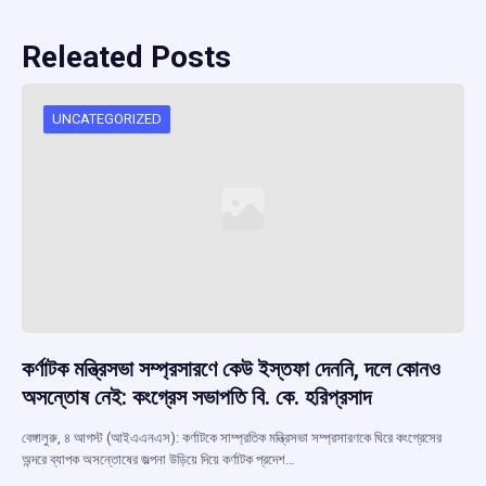
Releated Posts
UNCATEGORIZED
কর্ণাটক মন্ত্রিসভা সম্প্রসারণে কেউ ইস্তফা দেননি, দলে কোনও
অসন্তোষ নেই: কংগ্রেস সভাপতি বি. কে. হরিপ্রসাদ
বেঙ্গালুরু, ৪ আগস্ট (আইএএনএস): কর্ণাটকে সাম্প্রতিক মন্ত্রিসভা সম্প্রসারণকে ঘিরে কংগ্রেসের
অন্দরে ব্যাপক অসন্তোষের জল্পনা উড়িয়ে দিয়ে কর্ণাটক প্রদেশ…