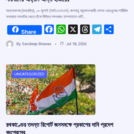
আহমেদনগর (মহারাষ্ট্র), ১৮ জুলাই (আইএএনএস): জলবায়ু আন্দোলনকারী সোনম ওয়াংচুকের শারীরিক
অবস্থার অবনতির জেরে তাঁকে দিল্লির সফদরজং হাসপাতালে ভর্তি…
F
W
X
T
T
S
Share
a
h
hr
el
h
By
Sandeep Biswas
Jul 18, 2026
ce
at
e
e
ar
b
s
a
gr
e
o
A
d
a
o
p
s
m
UNCATEGORIZED
k
p
রথকাণ্ডের তদন্ত রিপোর্ট জনসমক্ষে প্রকাশের দাবি প্রদেশ
কংগ্রেসের