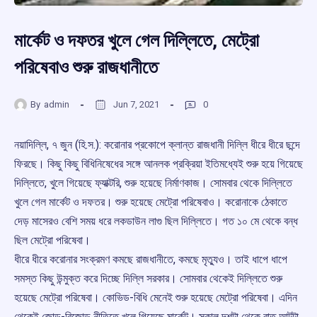
মার্কেট ও দফতর খুলে গেল দিল্লিতে, মেট্রো
পরিষেবাও শুরু রাজধানীতে
By
admin
Jun 7, 2021
0
নয়াদিল্লি, ৭ জুন (হি.স.): করোনার প্রকোপে ক্লান্ত রাজধানী দিল্লি ধীরে ধীরে ছন্দে
ফিরছে। কিছু কিছু বিধিনিষেধের সঙ্গে আনলক প্রক্রিয়া ইতিমধ্যেই শুরু হয়ে গিয়েছে
দিল্লিতে, খুলে গিয়েছে ফ্যাক্টরি, শুরু হয়েছে নির্মাণকাজ। সোমবার থেকে দিল্লিতে
খুলে গেল মার্কেট ও দফতর। শুরু হয়েছে মেট্রো পরিষেবাও। করোনাকে ঠেকাতে
দেড় মাসেরও বেশি সময় ধরে লকডাউন লাগু ছিল দিল্লিতে। গত ১০ মে থেকে বন্ধ
ছিল মেট্রো পরিষেবা।
ধীরে ধীরে করোনার সংক্রমণ কমছে রাজধানীতে, কমছে মৃত্যুও। তাই ধাপে ধাপে
সমস্ত কিছু উন্মুক্ত করে দিচ্ছে দিল্লি সরকার। সোমবার থেকেই দিল্লিতে শুরু
হয়েছে মেট্রো পরিষেবা। কোভিড-বিধি মেনেই শুরু হয়েছে মেট্রো পরিষেবা। এদিন
থেকেই জোড়-বিজোড় নীতিতে খুলে গিয়েছে মার্কেট। সকাল দশটা থেকে রাত আটটা