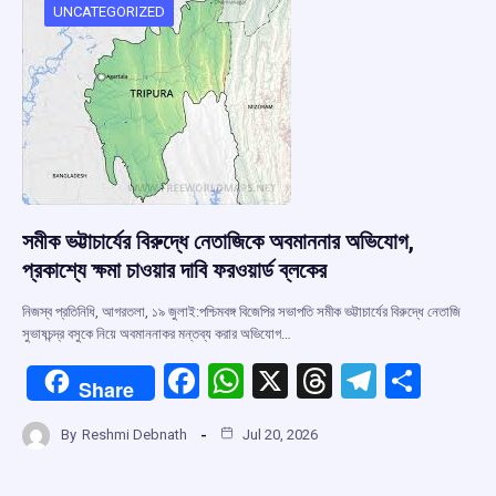
o
p
s
m
UNCATEGORIZED
k
p
সমীক ভট্টাচার্যের বিরুদ্ধে নেতাজিকে অবমাননার অভিযোগ,
প্রকাশ্যে ক্ষমা চাওয়ার দাবি ফরওয়ার্ড ব্লকের
নিজস্ব প্রতিনিধি, আগরতলা, ১৯ জুলাই:পশ্চিমবঙ্গ বিজেপির সভাপতি সমীক ভট্টাচার্যের বিরুদ্ধে নেতাজি
সুভাষচন্দ্র বসুকে নিয়ে অবমাননাকর মন্তব্য করার অভিযোগ…
F
W
X
T
T
S
Share
a
h
hr
el
h
By
Reshmi Debnath
Jul 20, 2026
ce
at
e
e
ar
b
s
a
gr
e