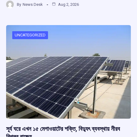
By
News Desk
Aug 2, 2026
ce
at
e
e
ar
b
s
a
gr
e
o
A
d
a
o
p
s
m
UNCATEGORIZED
k
p
সূর্য ঘরে এখন ১৫ মেগাওয়াটের শক্তি, বিদ্যুৎ ব্যবস্থায় নীরব
বিপ্লব রাজ্যে