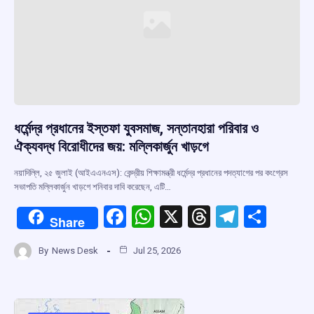
ধর্মেন্দ্র প্রধানের ইস্তফা যুবসমাজ, সন্তানহারা পরিবার ও
ঐক্যবদ্ধ বিরোধীদের জয়: মল্লিকার্জুন খাড়গে
নয়াদিল্লি, ২৫ জুলাই (আইএএনএস): কেন্দ্রীয় শিক্ষামন্ত্রী ধর্মেন্দ্র প্রধানের পদত্যাগের পর কংগ্রেস
সভাপতি মল্লিকার্জুন খাড়গে শনিবার দাবি করেছেন, এটি…
F
W
X
T
T
S
Share
a
h
hr
el
h
By
News Desk
Jul 25, 2026
ce
at
e
e
ar
b
s
a
gr
e
o
A
d
a