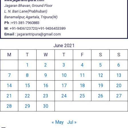
Jagaran Bhavan, Ground Floor
L. N. Bari Lane(Prabhubari)
Banamalipur, Agartala, Tripura(W)
Ph :
+91-381-7960883
M:
+91-9436123720/+91-9436453389
Email :
jagarantripura@gmail.com
June 2021
M
T
W
T
F
S
S
1
2
3
4
5
6
7
8
9
10
11
12
13
14
15
16
17
18
19
20
21
22
23
24
25
26
27
28
29
30
« May
Jul »