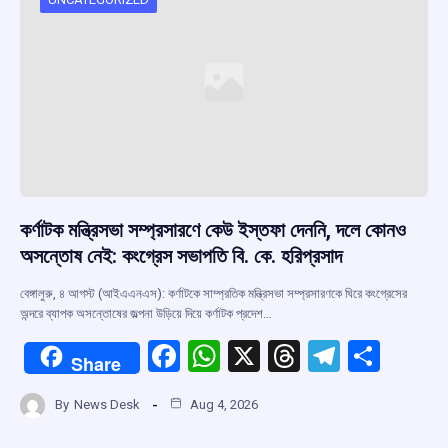
কর্ণাটক মন্ত্রিসভা সম্প্রসারণে কেউ ইস্তফা দেননি, দলে কোনও
অসন্তোষ নেই: কংগ্রেস সভাপতি বি. কে. হরিপ্রসাদ
বেঙ্গালুরু, ৪ আগস্ট (আইএএনএস): কর্ণাটকে সাম্প্রতিক মন্ত্রিসভা সম্প্রসারণকে ঘিরে কংগ্রেসের
অন্দরে ব্যাপক অসন্তোষের জল্পনা উড়িয়ে দিয়ে কর্ণাটক প্রদেশ…
F
W
X
T
T
S
Share
a
h
hr
el
h
By
News Desk
Aug 4, 2026
ce
at
e
e
ar