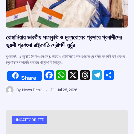
রোমানিয়ায় ভারতীয় সংস্কৃতি ও মূল্যবোধের প্রসারে প্রবাসীদের
ভূয়সী প্রশংসা রাষ্ট্রপতি দ্রৌপদী মুর্মুর
বুখারেস্ট, ২৫ জুলাই (আইএএনএস): ভারত ও রোমানিয়ার জনগণের মধ্যে ঘনিষ্ঠ সম্পর্কই দুই দেশের
দ্বিপাক্ষিক সম্পর্কের সবচেয়ে শক্তিশালী ভিত্তি…
F
W
X
T
T
S
Share
a
h
hr
el
h
By
News Desk
Jul 25, 2026
ce
at
e
e
ar
b
s
a
gr
e
o
A
d
a
o
p
s
m
UNCATEGORIZED
k
p