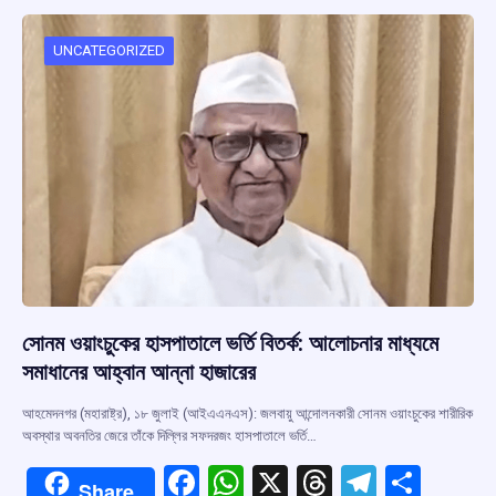
o
A
d
a
o
p
s
m
UNCATEGORIZED
k
p
সোনম ওয়াংচুকের হাসপাতালে ভর্তি বিতর্ক: আলোচনার মাধ্যমে
সমাধানের আহ্বান আন্না হাজারের
আহমেদনগর (মহারাষ্ট্র), ১৮ জুলাই (আইএএনএস): জলবায়ু আন্দোলনকারী সোনম ওয়াংচুকের শারীরিক
অবস্থার অবনতির জেরে তাঁকে দিল্লির সফদরজং হাসপাতালে ভর্তি…
F
W
X
T
T
S
Share