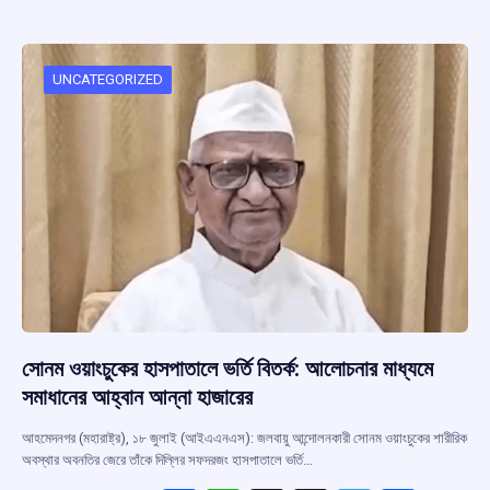
b
s
a
gr
e
o
A
d
a
o
p
s
m
UNCATEGORIZED
k
p
সোনম ওয়াংচুকের হাসপাতালে ভর্তি বিতর্ক: আলোচনার মাধ্যমে
সমাধানের আহ্বান আন্না হাজারের
আহমেদনগর (মহারাষ্ট্র), ১৮ জুলাই (আইএএনএস): জলবায়ু আন্দোলনকারী সোনম ওয়াংচুকের শারীরিক
অবস্থার অবনতির জেরে তাঁকে দিল্লির সফদরজং হাসপাতালে ভর্তি…