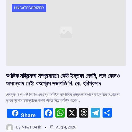
UNCATEGORIZED
কর্ণাটক মন্ত্রিসভা সম্প্রসারণে কেউ ইস্তফা দেননি, দলে কোনও
অসন্তোষ নেই: কংগ্রেস সভাপতি বি. কে. হরিপ্রসাদ
বেঙ্গালুরু, ৪ আগস্ট (আইএএনএস): কর্ণাটকে সাম্প্রতিক মন্ত্রিসভা সম্প্রসারণকে ঘিরে কংগ্রেসের
অন্দরে ব্যাপক অসন্তোষের জল্পনা উড়িয়ে দিয়ে কর্ণাটক প্রদেশ…
F
W
X
T
T
S
Share
a
h
hr
el
h
By
News Desk
Aug 4, 2026
ce
at
e
e
ar