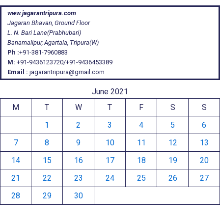
www.jagarantripura.com
Jagaran Bhavan, Ground Floor
L. N. Bari Lane(Prabhubari)
Banamalipur, Agartala, Tripura(W)
Ph :
+91-381-7960883
M:
+91-9436123720/+91-9436453389
Email :
jagarantripura@gmail.com
June 2021
M
T
W
T
F
S
S
1
2
3
4
5
6
7
8
9
10
11
12
13
14
15
16
17
18
19
20
21
22
23
24
25
26
27
28
29
30