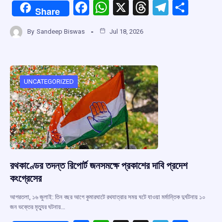
F
W
X
T
T
S
Share
a
h
hr
el
h
By
Sandeep Biswas
Jul 18, 2026
ce
at
e
e
ar
b
s
a
gr
e
o
A
d
a
o
p
s
m
UNCATEGORIZED
k
p
রথকাণ্ডের তদন্ত রিপোর্ট জনসমক্ষে প্রকাশের দাবি প্রদেশ
কংগ্রেসের
আগরতলা, ১৬ জুলাই: তিন বছর আগে কুমারঘাটে রথযাত্রার সময় ঘটে যাওয়া মর্মান্তিক দুর্ঘটনায় ১০
জন ভক্তের মৃত্যুর ঘটনায়…