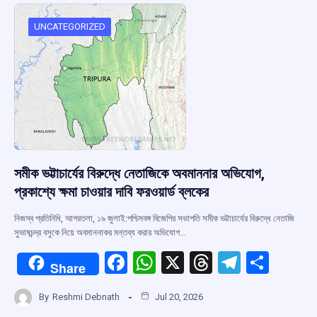
o
A
d
a
o
p
s
m
UNCATEGORIZED
k
p
সমীক ভট্টাচার্যের বিরুদ্ধে নেতাজিকে অবমাননার অভিযোগ,
প্রকাশ্যে ক্ষমা চাওয়ার দাবি ফরওয়ার্ড ব্লকের
নিজস্ব প্রতিনিধি, আগরতলা, ১৯ জুলাই:পশ্চিমবঙ্গ বিজেপির সভাপতি সমীক ভট্টাচার্যের বিরুদ্ধে নেতাজি
সুভাষচন্দ্র বসুকে নিয়ে অবমাননাকর মন্তব্য করার অভিযোগ…
F
W
X
T
T
S
Share
a
h
hr
el
h
By
Reshmi Debnath
Jul 20, 2026
ce
at
e
e
ar