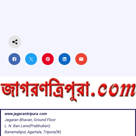
b
s
a
gr
e
o
A
d
a
o
p
s
m
k
p
www.jagarantripura.com
Jagaran Bhavan, Ground Floor
L. N. Bari Lane(Prabhubari)
Banamalipur, Agartala, Tripura(W)