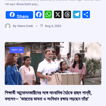
স্পষ্ট করতে পশ্চিমবঙ্গ বিজেপি রাজ্যে…
F
W
X
T
T
S
Share
a
h
hr
el
h
By
News Desk
Aug 6, 2026
ce
at
e
e
ar
b
s
a
gr
e
o
A
d
a
o
p
s
m
প্রধান খবর
k
p
শিক্ষার্থী আন্দোলনকারীদের সঙ্গে সাংবাদিক বৈঠকে রাহুল গান্ধী,
বললেন— ‘ভারতের ভাবনা ও সংবিধান রক্ষায় লড়ছেন তাঁরা’