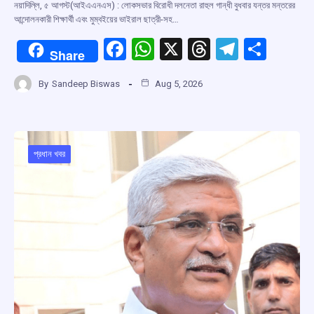
নয়াদিল্লি, ৫ আগস্ট(আইএএনএস) : লোকসভার বিরোধী দলনেতা রাহুল গান্ধী বুধবার যন্তর মন্তরের
আন্দোলনকারী শিক্ষার্থী এবং মুম্বইয়ের ভাইরাল ছাত্রী-সহ…
F
W
X
T
T
S
Share
a
h
hr
el
h
By
Sandeep Biswas
Aug 5, 2026
ce
at
e
e
ar
b
s
a
gr
e
o
A
d
a
o
p
s
m
প্রধান খবর
k
p