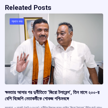
Releated Posts
প্রধান খবর
ক্ষমতায় আসার পর দুর্নীতিতে ‘জিরো টলারেন্স’, তিন মাসে ২০০-র
বেশি বিজেপি নেতাকর্মীকে শোকজ পশ্চিমবঙ্গে
কলকাতা, ৬ আগস্ট (আইএএনএস): দুর্নীতির বিরুদ্ধে দলের ঘোষিত ‘জিরো টলারেন্স’ নীতির বার্তা আরও