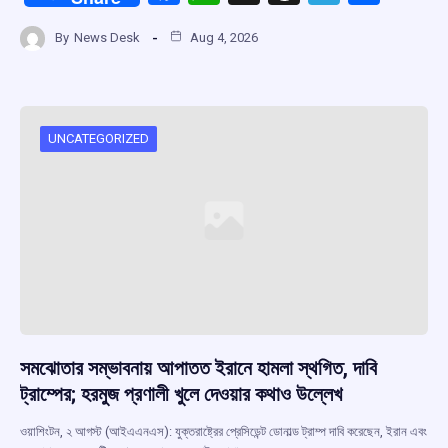
a
h
hr
el
h
By
News Desk
Aug 4, 2026
ce
at
e
e
ar
b
s
a
gr
e
o
A
d
a
o
p
s
m
UNCATEGORIZED
k
p
সমঝোতার সম্ভাবনায় আপাতত ইরানে হামলা স্থগিত, দাবি
ট্রাম্পের; হরমুজ প্রণালী খুলে দেওয়ার কথাও উল্লেখ
ওয়াশিংটন, ২ আগস্ট (আইএএনএস): যুক্তরাষ্ট্রের প্রেসিডেন্ট ডোনাল্ড ট্রাম্প দাবি করেছেন, ইরান এবং