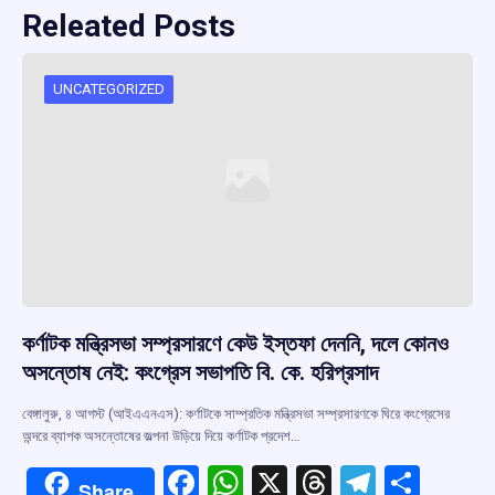
Releated Posts
UNCATEGORIZED
কর্ণাটক মন্ত্রিসভা সম্প্রসারণে কেউ ইস্তফা দেননি, দলে কোনও
অসন্তোষ নেই: কংগ্রেস সভাপতি বি. কে. হরিপ্রসাদ
বেঙ্গালুরু, ৪ আগস্ট (আইএএনএস): কর্ণাটকে সাম্প্রতিক মন্ত্রিসভা সম্প্রসারণকে ঘিরে কংগ্রেসের
অন্দরে ব্যাপক অসন্তোষের জল্পনা উড়িয়ে দিয়ে কর্ণাটক প্রদেশ…
F
W
X
T
T
S
Share