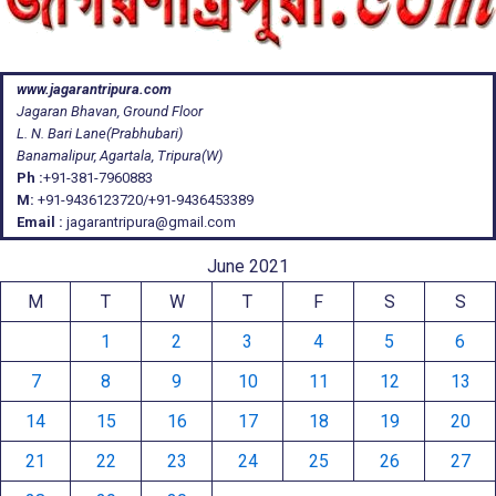
www.jagarantripura.com
Jagaran Bhavan, Ground Floor
L. N. Bari Lane(Prabhubari)
Banamalipur, Agartala, Tripura(W)
Ph :
+91-381-7960883
M:
+91-9436123720/+91-9436453389
Email :
jagarantripura@gmail.com
June 2021
M
T
W
T
F
S
S
1
2
3
4
5
6
7
8
9
10
11
12
13
14
15
16
17
18
19
20
21
22
23
24
25
26
27