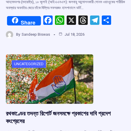
আহমেদনগর (মহারাষ্ট্র), ১৮ জুলাই (আইএএনএস): জলবায়ু আন্দোলনকারী সোনম ওয়াংচুকের শারীরিক
অবস্থার অবনতির জেরে তাঁকে দিল্লির সফদরজং হাসপাতালে ভর্তি…
F
W
X
T
T
S
Share
a
h
hr
el
h
By
Sandeep Biswas
Jul 18, 2026
ce
at
e
e
ar
b
s
a
gr
e
o
A
d
a
o
p
s
m
UNCATEGORIZED
k
p
রথকাণ্ডের তদন্ত রিপোর্ট জনসমক্ষে প্রকাশের দাবি প্রদেশ
কংগ্রেসের