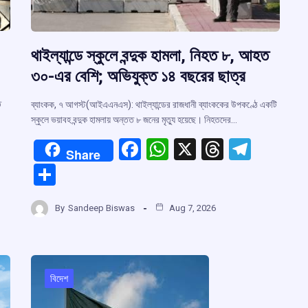
থাইল্যান্ডে স্কুলে বন্দুক হামলা, নিহত ৮, আহত
৩০-এর বেশি; অভিযুক্ত ১৪ বছরের ছাত্র
ি
ব্যাংকক, ৭ আগস্ট(আইএএনএস): থাইল্যান্ডের রাজধানী ব্যাংককের উপকণ্ঠে একটি
স্কুলে ভয়াবহ বন্দুক হামলায় অন্তত ৮ জনের মৃত্যু হয়েছে। নিহতদের…
F
W
X
T
T
Share
a
h
hr
el
S
ce
at
e
e
h
r
b
s
a
gr
By
Sandeep Biswas
Aug 7, 2026
ar
o
A
d
a
e
m
o
p
s
m
k
p
বিদেশ