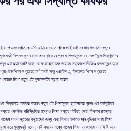
কের পর এক সিদ্ধান্ত কার্যকর
শিক্ষাই দেশ এবং জাতিকে এগিয়ে নিয়ে যেতে পারে৷ তাই এই সরকার গত তিন বছরে
ুখ্যমন্ত্রী বিপ্লব কুমার দেব আজ রাজ্যের প্রথম শিক্ষামূলক চ্যানেল ’’বন্দে ত্রিপুরা’-র
য় নতুন এই চ্যানেলটি আজ থেকে রাজ্যে শুরু হয়েছে৷ মহাকরণে ভিডিও কনফারেন্স হলে
ুপ্তা, উচ্চশিক্ষা দপ্তরের অধিকর্তা সাজু ওয়াহিদ এ, বিদ্যালয় শিক্ষা দপ্তরের
েব বোতাম টিপে নতুন এই চ্যানেলটির সূচনা করেন৷
র এক সিদ্ধান্ত কার্যকর করছে৷ নতুন এই শিক্ষামূলক চ্যানেলের সূচনা এই কর্মসূচিরই
র্ণ দপ্তর৷ কোভিড পরিস্থিতির মধ্যেও শিক্ষা দপ্তর পিছিয়ে নেই৷ কিভাবে রাজ্যের
রাজ্যে সকল স্তরের পড়ুয়াদের জন্য এবং শিক্ষার গুণগত মান বৃদ্ধির জন্য শিক্ষা
লেখ করে মুখ্যমন্ত্রী বলেন, এই সময়ের মধ্যে রাজ্যে শিক্ষা ব্যবস্থায় এন সি ই আর