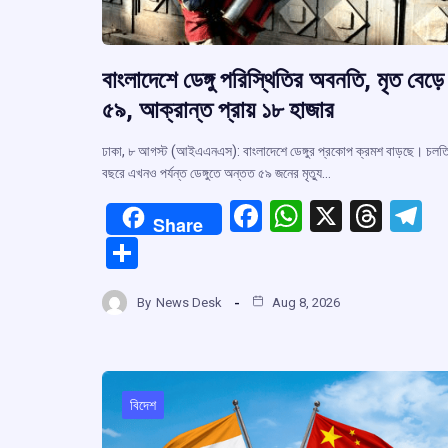
বাংলাদেশে ডেঙ্গু পরিস্থিতির অবনতি, মৃত বেড়ে
৫৯, আক্রান্ত প্রায় ১৮ হাজার
ঢাকা, ৮ আগস্ট (আইএএনএস): বাংলাদেশে ডেঙ্গুর প্রকোপ ক্রমশ বাড়ছে। চলত
বছরে এখনও পর্যন্ত ডেঙ্গুতে অন্তত ৫৯ জনের মৃত্যু…
F
W
X
T
T
Share
a
h
hr
el
S
ce
at
e
e
h
b
s
a
g
By
News Desk
Aug 8, 2026
ar
o
A
d
a
e
o
p
s
k
p
বিদেশ