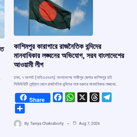
কাশিমপুর কারাগারে রাজনৈতিক বন্দিদের
ৃত
মানবাধিকার লঙ্ঘনের অভিযোগ, সরব বাংলাদেশের
আওয়ামী লীগ
ঢাকা, ৭ আগস্ট (আইএএনএস): বাংলাদেশের গাজীপুর জেলার কাশিমপুর হাই
…
সিকিউরিটি সেন্ট্রাল জেলে রাজনৈতিক বন্দিদের সঙ্গে গুরুতর মানবাধিকার লঙ্ঘনের…
F
W
X
T
T
Share
a
h
hr
el
S
ce
at
e
e
h
r
b
s
a
gr
By
Taniya Chakraborty
Aug 7, 2026
ar
o
A
d
a