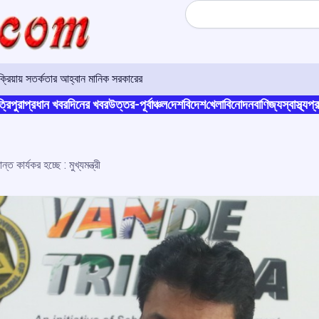
Search
রিয়ায় সতর্কতার আহ্বান মানিক সরকারের
্রিপুরা
প্রধান খবর
দিনের খবর
উত্তর-পূর্বাঞ্চল
দেশ
বিদেশ
খেলা
বিনোদন
বাণিজ্য
স্বাস্থ্য
প্র
 কার্যকর হচ্ছে : মুখ্যমন্ত্রী