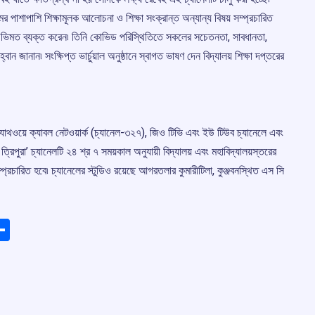
মের পাশাপাশি শিক্ষামূলক আলোচনা ও শিক্ষা সংক্রান্ত অন্যান্য বিষয় সম্প্রচারিত
তাঁর অভিমত ব্যক্ত করেন৷ তিনি কোভিড পরিস্থিতিতে সকলের সচেতনতা, সাবধানতা,
ান জানান৷ সংক্ষিপ্ত ভার্চুয়াল অনুষ্ঠানে স্বাগত ভাষণ দেন বিদ্যালয় শিক্ষা দপ্তরের
ি হ্যাথওয়ে ক্যাবল নেটওয়ার্ক (চ্যানেল-৩২৭), জিও টিভি এবং ইউ টিউব চ্যানেলে এবং
 ত্রিপুরা’ চ্যানেলটি ২৪ শ্র ৭ সময়কাল অনুযায়ী বিদ্যালয় এবং মহাবিদ্যালয়স্তরের
ম্প্রচারিত হবে৷ চ্যানেলের স্টুডিও রয়েছে আগরতলার কুমারীটিলা, কুঞ্জবনস্থিত এস সি
ads
elegram
Share