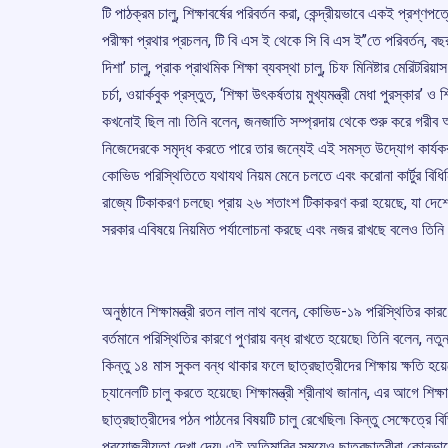
টি পাঠক্রম চালু, শিক্ষাবর্ষের পরিবর্তন করা, কেন্দ্রীয়ভাবে একই প্রশ্ণপত্
পরীক্ষা প্রথার প্রচলন, টি বি এস ই থেকে সি বি এস ই’’তে পরিবর্তন, বছর 
দিশা’ চালু, প্রাক প্রাথমিক শিক্ষা ব্যবস্থা চালু, চিফ মিনিষ্টার মেরিটরি
চর্চা, ওয়ার্কবুক প্রস্তুত, ‘শিক্ষা উৎকর্ষতায় মুখ্যমন্ত্রী মেধা পুরস্কা
কখনোই ছিল না৷ তিনি বলেন, জনজাতি সম্প্রদায় থেকে শুরু করে গরীব 
নিজেদেরকে সমৃদ্ধ করতে পারে তার জন্যেই এই সমস্ত উদ্যোগ কার্যকর কর
কোভিড পরিস্থিতিতে যথাযথ নিয়ম মেনে চলতে এবং করোনা কার্টুর বিধিন
রাজ্যে টিকাকরণ চলছে৷ প্রায় ২৬ শতাংশ টিকাকরণ করা হয়েছে, যা দেশে
সরকার এবিষয়ে নিয়মিত পর্যালোচনা করছে এবং নজর রাখছে বলেও তিনি 
অনুষ্ঠানে শিক্ষামন্ত্রী রতন লাল নাথ বলেন, কোভিড-১৯ পরিস্থিতির ক
বর্তমানে পরিস্থিতির কারণে পুণরায় বন্ধ রাখতে হয়েছে৷ তিনি বলেন, নতুন
কিন্তু ১৪ মাস সুকল বন্ধ থাকার ফলে ছাত্রছাত্রীদের শিক্ষায় ক্ষতি হ
চ্যানেলটি চালু করতে হয়েছে৷ শিক্ষামন্ত্রী শ্রীনাথ জানান, এর আগে শিক
ছাত্রছাত্রীদের পঠন পাঠনের বিষয়টি চালু রেখেছিল৷ কিন্তু সেক্ষেত্রে ব
প্রয়োজনীয়তা দেখা দেয়৷ এই অতিমারির সময়েও ছাত্রছাত্রীরা কোনভাবেই 