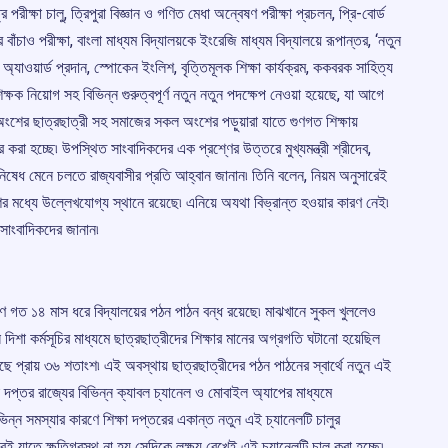
রে পরীক্ষা চালু, ত্রিপুরা বিজ্ঞান ও গণিত মেধা অন্বেষণ পরীক্ষা প্রচলন, প্রি-বোর্ড
বাঁচাও পরীক্ষা, বাংলা মাধ্যম বিদ্যালয়কে ইংরেজি মাধ্যম বিদ্যালয়ে রূপান্তর, ‘নতুন
য়াস অ্যাওয়ার্ড প্রদান, স্পোকেন ইংলিশ, বৃত্তিমূলক শিক্ষা কার্যক্রম, ককবরক সাহিত্য
র’ ও শিক্ষক নিয়োগ সহ বিভিন্ন গুরুত্বপূর্ণ নতুন নতুন পদক্ষেপ নেওয়া হয়েছে, যা আগে
অংশের ছাত্রছাত্রী সহ সমাজের সকল অংশের পড়ুয়ারা যাতে গুণগত শিক্ষায়
া হচ্ছে৷ উপস্থিত সাংবাদিকদের এক প্রশ্ণের উত্তরে মুখ্যমন্ত্রী শ্রীদেব,
িষেধ মেনে চলতে রাজ্যবাসীর প্রতি আহ্বান জানান৷ তিনি বলেন, নিয়ম অনুসারেই
র মধ্যে উল্লেখযোগ্য স্থানে রয়েছে৷ এনিয়ে অযথা বিভ্রান্ত হওয়ার কারণ নেই৷
সাংবাদিকদের জানান৷
ারণে গত ১৪ মাস ধরে বিদ্যালয়ের পঠন পাঠন বন্ধ রয়েছে৷ মাঝখানে সুকল খুললেও
 দিশা কর্মসূচির মাধ্যমে ছাত্রছাত্রীদের শিক্ষার মানের অগ্রগতি ঘটানো হয়েছিল
য়েছে প্রায় ৩৬ শতাংশ৷ এই অবস্থায় ছাত্রছাত্রীদের পঠন পাঠনের স্বার্থে নতুন এই
্ষা দপ্তর রাজ্যের বিভিন্ন ক্যাবল চ্যানেল ও মোবাইল অ্যাপের মাধ্যমে
িভিন্ন সমস্যার কারণে শিক্ষা দপ্তরের একান্ত নতুন এই চ্যানেলটি চালুর
যাতে ক্ষতিগ্রস্থ না হয় সেদিকে লক্ষ্য রেখেই এই চ্যানেলটি চালু করা হচ্ছে৷