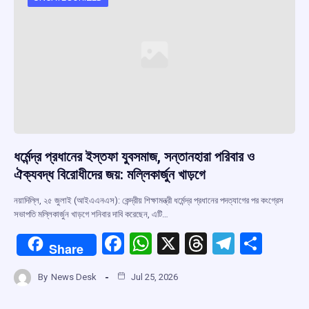
o
p
s
m
k
p
ধর্মেন্দ্র প্রধানের ইস্তফা যুবসমাজ, সন্তানহারা পরিবার ও
ঐক্যবদ্ধ বিরোধীদের জয়: মল্লিকার্জুন খাড়গে
নয়াদিল্লি, ২৫ জুলাই (আইএএনএস): কেন্দ্রীয় শিক্ষামন্ত্রী ধর্মেন্দ্র প্রধানের পদত্যাগের পর কংগ্রেস
সভাপতি মল্লিকার্জুন খাড়গে শনিবার দাবি করেছেন, এটি…
F
W
X
T
T
S
Share
a
h
hr
el
h
By
News Desk
Jul 25, 2026
ce
at
e
e
ar