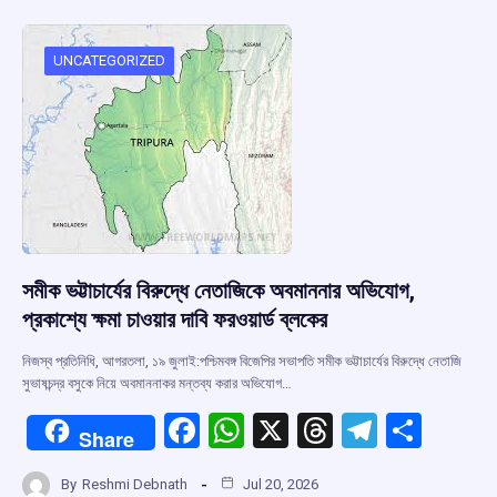
b
s
a
gr
e
o
A
d
a
o
p
s
m
UNCATEGORIZED
k
p
সমীক ভট্টাচার্যের বিরুদ্ধে নেতাজিকে অবমাননার অভিযোগ,
প্রকাশ্যে ক্ষমা চাওয়ার দাবি ফরওয়ার্ড ব্লকের
নিজস্ব প্রতিনিধি, আগরতলা, ১৯ জুলাই:পশ্চিমবঙ্গ বিজেপির সভাপতি সমীক ভট্টাচার্যের বিরুদ্ধে নেতাজি
সুভাষচন্দ্র বসুকে নিয়ে অবমাননাকর মন্তব্য করার অভিযোগ…
F
W
X
T
T
S
Share
a
h
hr
el
h
By
Reshmi Debnath
Jul 20, 2026