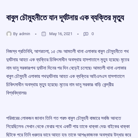
বাবুল চৌমুহনীতে যান দূর্ঘটনায় এক ব্যক্তির মৃত্যু
By
admin
May 16, 2021
0
নিজস্ব প্রতিনিধি, আগরতলা, ১৫ মে৷৷ আমতলী থানা এলাকার বাবুল চৌমুহনীতে পথ
দুর্ঘটনায় আহত এক ব্যক্তির চিকিৎসাধীন অবস্থায় হাসপাতালে মৃত্যু হয়েছে৷ মৃতের
নাম ভানু সরকার৷পথ দুর্ঘটনা দিনের পর দিন বেড়েই চলেছে৷ আমতলী থানা এলাকার
বাবুল চৌমুহনী এলাকায় পথদুর্ঘটনায় আহত এক ব্যক্তির আইএলএস হাসপাতালে
চিকিৎসাধীন অবস্থায় মৃত্যু হয়েছে৷ মৃতের নাম ভানু সরকার৷ বাড়ি কেন্দ্রীয়
বিশ্ববিদ্যালয়৷
পরিবারের লোকজন জানান তিনি গত পরশু বাবুল চৌমুহনী বাজারে সবজি আনতে
গিয়েছিলেন৷ সেখান থেকে ফেরার পথে একটি পায় তাকে ধাক্কা দেয়৷ বাইকের ধাক্কা
ছিটকে পরে তিনি গুরুতর ভাবে আহত হন৷ তাকে আশঙ্কাজনক অবস্থায় উদ্ধার করে