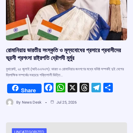
রোমানিয়ায় ভারতীয় সংস্কৃতি ও মূল্যবোধের প্রসারে প্রবাসীদের
ভূয়সী প্রশংসা রাষ্ট্রপতি দ্রৌপদী মুর্মুর
বুখারেস্ট, ২৫ জুলাই (আইএএনএস): ভারত ও রোমানিয়ার জনগণের মধ্যে ঘনিষ্ঠ সম্পর্কই দুই দেশের
দ্বিপাক্ষিক সম্পর্কের সবচেয়ে শক্তিশালী ভিত্তি…
F
W
X
T
T
S
Share
a
h
hr
el
h
By
News Desk
Jul 25, 2026
ce
at
e
e
ar
b
s
a
gr
e
o
A
d
a
UNCATEGORIZED