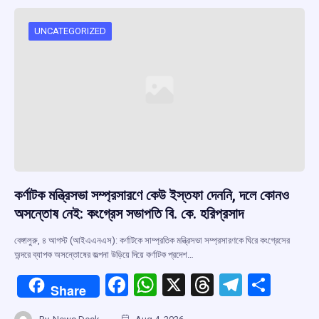
UNCATEGORIZED
কর্ণাটক মন্ত্রিসভা সম্প্রসারণে কেউ ইস্তফা দেননি, দলে কোনও
অসন্তোষ নেই: কংগ্রেস সভাপতি বি. কে. হরিপ্রসাদ
বেঙ্গালুরু, ৪ আগস্ট (আইএএনএস): কর্ণাটকে সাম্প্রতিক মন্ত্রিসভা সম্প্রসারণকে ঘিরে কংগ্রেসের
অন্দরে ব্যাপক অসন্তোষের জল্পনা উড়িয়ে দিয়ে কর্ণাটক প্রদেশ…
F
W
X
T
T
S
Share
a
h
hr
el
h