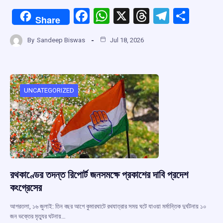
F
W
X
T
T
S
Share
a
h
hr
el
h
By
Sandeep Biswas
Jul 18, 2026
ce
at
e
e
ar
b
s
a
gr
e
o
A
d
a
o
p
s
m
UNCATEGORIZED
k
p
রথকাণ্ডের তদন্ত রিপোর্ট জনসমক্ষে প্রকাশের দাবি প্রদেশ
কংগ্রেসের
আগরতলা, ১৬ জুলাই: তিন বছর আগে কুমারঘাটে রথযাত্রার সময় ঘটে যাওয়া মর্মান্তিক দুর্ঘটনায় ১০
জন ভক্তের মৃত্যুর ঘটনায়…