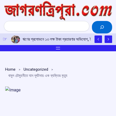
Skip
to
content
Search
ঋণের প্রলোভনে ১৩ লক্ষ টাকা প্রতারণার অভিযোগ, টাকা ফেরতের দাবিতে 
Home
Uncategorized
বাবুল চৌমুহনীতে যান দূর্ঘটনায় এক ব্যক্তির মৃত্যু