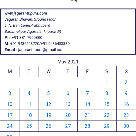
www.jagarantripura.com
Jagaran Bhavan, Ground Floor
L. N. Bari Lane(Prabhubari)
Banamalipur, Agartala, Tripura(W)
Ph :
+91-381-7960883
M:
+91-9436123720/+91-9436453389
Email :
jagarantripura@gmail.com
May 2021
M
T
W
T
F
S
S
1
2
3
4
5
6
7
8
9
10
11
12
13
14
15
16
17
18
19
20
21
22
23
24
25
26
27
28
29
30