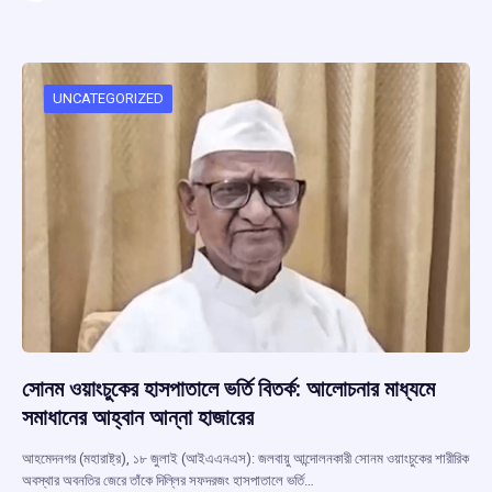
ce
at
e
e
ar
b
s
a
gr
e
o
A
d
a
o
p
s
m
UNCATEGORIZED
k
p
সোনম ওয়াংচুকের হাসপাতালে ভর্তি বিতর্ক: আলোচনার মাধ্যমে
সমাধানের আহ্বান আন্না হাজারের
আহমেদনগর (মহারাষ্ট্র), ১৮ জুলাই (আইএএনএস): জলবায়ু আন্দোলনকারী সোনম ওয়াংচুকের শারীরিক
অবস্থার অবনতির জেরে তাঁকে দিল্লির সফদরজং হাসপাতালে ভর্তি…