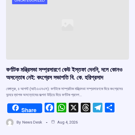
UNCATEGORIZED
কর্ণাটক মন্ত্রিসভা সম্প্রসারণে কেউ ইস্তফা দেননি, দলে কোনও
অসন্তোষ নেই: কংগ্রেস সভাপতি বি. কে. হরিপ্রসাদ
বেঙ্গালুরু, ৪ আগস্ট (আইএএনএস): কর্ণাটকে সাম্প্রতিক মন্ত্রিসভা সম্প্রসারণকে ঘিরে কংগ্রেসের
অন্দরে ব্যাপক অসন্তোষের জল্পনা উড়িয়ে দিয়ে কর্ণাটক প্রদেশ…
F
W
X
T
T
S
Share
a
h
hr
el
h
By
News Desk
Aug 4, 2026
ce
at
e
e
ar