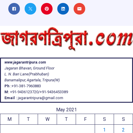
www.jagarantripura.com
Jagaran Bhavan, Ground Floor
L. N. Bari Lane(Prabhubari)
Banamalipur, Agartala, Tripura(W)
Ph :
+91-381-7960883
M:
+91-9436123720/+91-9436453389
Email :
jagarantripura@gmail.com
May 2021
M
T
W
T
F
S
S
1
2