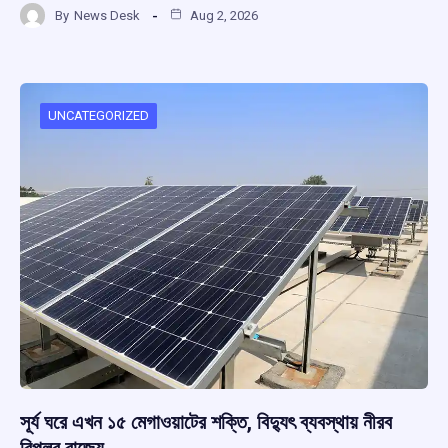
By
News Desk
Aug 2, 2026
ce
at
e
e
ar
b
s
a
gr
e
o
A
d
a
o
p
s
m
UNCATEGORIZED
k
p
সূর্য ঘরে এখন ১৫ মেগাওয়াটের শক্তি, বিদ্যুৎ ব্যবস্থায় নীরব