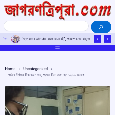
Skip
to
content
Search
‘ছাত্রদের আওয়াজ বদল আনবেই’, প্রয়াগরাজে রাহুলের হুঙ্কার
Home
Uncategorized
আঠার উর্ধদের টিকাকরণ শুরু, প্রথম দিনে দেয়া হল ১২০০ জনকে