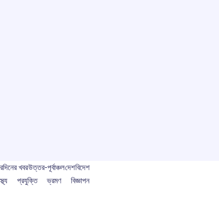
বর
দিনের খবর
উত্তর-পূর্বাঞ্চল
দেশ
বিদেশ
স্থ্য
প্রযুক্তি
ভ্রমণ
বিজ্ঞাপন