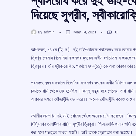
শ্বাসরোধ করে দুই ভাই-ব
দিয়েছে সুগ্রীব, স্বীকারোক্
By
admin
May 14, 2021
0
আগরতলা, ১৪ মে (হি. স.) : দুই ভাই-বোনকে শ্বাসরুদ্ধ করে হত্যার প
ত্রিপুরা জেলায় বিলোনিয়া রাজনগর ব্লকের অধীন বগাচাতল-র জঙ্গলে জ
ত্রিপুরার। তাঁর স্বীকারোক্তি, প্রথমে হৃদয়(১১)-কে এবং তারপর তা
প্রসঙ্গত, বুধবার সকালে বিলোনিয়া রাজনগর ব্লকের অধীন চিটাগাং এলাকা
চড়াতে বাড়ি থেকে বের হয়েছিল। কিন্তু সন্ধ্যা হয়ে গেলেও তারা বাড়
এলাকার জঙ্গলে খোঁজাখুঁজি শুরু করেন। অনেক খোঁজাখুঁজি করেও তাদের
স্থানীয় জনগণও দুই ভাই-বোনের খোঁজে অনেক চেষ্টা করেছেন। কিন্ত
সিদ্ধিনগর তালটিলার বাসিন্দা সুগ্রীব ত্রিপুরা। পিআরবাড়ি থানার ওসি 
করা হলে সদুত্তর পাওয়া যায়নি। তাই তাকে গ্রেফতার করা হয়েছে।