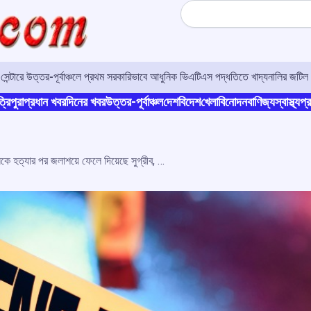
Search
র সেন্টারে উত্তর-পূর্বাঞ্চলে প্রথম সরকারিভাবে আধুনিক ভিএটিএস পদ্ধতিতে খাদ্যনালির জটিল 
্রিপুরা
প্রধান খবর
দিনের খবর
উত্তর-পূর্বাঞ্চল
দেশ
বিদেশ
খেলা
বিনোদন
বাণিজ্য
স্বাস্থ্য
প্র
শ্বাসরোধ করে দুই ভাই-বোনকে হত্যার পর জলাশয়ে ফেলে দিয়েছে সুগ্রীব, স্বীকারোক্তি ধৃতের