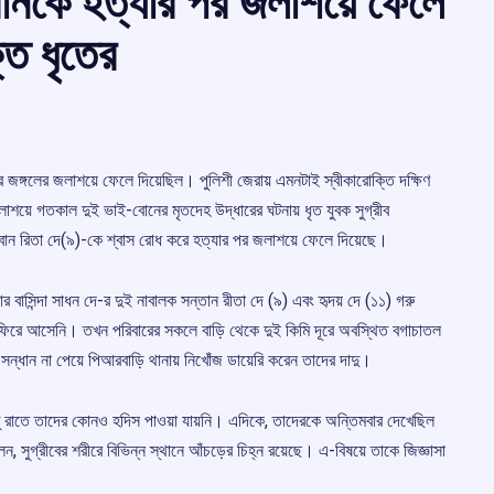
োনকে হত্যার পর জলাশয়ে ফেলে
তি ধৃতের
র জঙ্গলের জলাশয়ে ফেলে দিয়েছিল। পুলিশী জেরায় এমনটাই স্বীকারোক্তি দক্ষিণ
লাশয়ে গতকাল দুই ভাই-বোনের মৃতদেহ উদ্ধারের ঘটনায় ধৃত যুবক সুগ্রীব
র বোন রিতা দে(৯)-কে শ্বাস রোধ করে হত্যার পর জলাশয়ে ফেলে দিয়েছে।
র বাসিন্দা সাধন দে-র দুই নাবালক সন্তান রীতা দে (৯) এবং হৃদয় দে (১১) গরু
ি ফিরে আসেনি। তখন পরিবারের সকলে বাড়ি থেকে দুই কিমি দূরে অবস্থিত বগাচাতল
 সন্ধান না পেয়ে পিআরবাড়ি থানায় নিখোঁজ ডায়েরি করেন তাদের দাদু।
ু রাতে তাদের কোনও হদিস পাওয়া যায়নি। এদিকে, তাদেরকে অন্তিমবার দেখেছিল
বলেন, সুগ্রীবের শরীরে বিভিন্ন স্থানে আঁচড়ের চিহ্ন রয়েছে। এ-বিষয়ে তাকে জিজ্ঞাসা