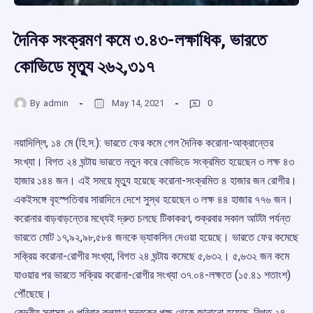
দৈনিক সংক্রমণ কমে ৩.৪৩-লক্ষাধিক, ভারতে
কোভিডে মৃত্যু ২৬২,৩১৭
By
admin
May 14, 2021
0
নয়াদিল্লি, ১৪ মে (হি.স.): ভারতে ফের কমে গেল দৈনিক করোনা-আক্রান্তের
সংখ্যা। বিগত ২৪ ঘন্টায় ভারতে নতুন করে কোভিডে সংক্রমিত হয়েছেন ৩ লক্ষ ৪৩
হাজার ১৪৪ জন। এই সময়ে মৃত্যু হয়েছে করোনা-সংক্রমিত ৪ হাজার জন রোগীর।
একইসঙ্গে বৃহস্পতিবার সারাদিনে দেশে সুস্থ হয়েছেন ৩ লক্ষ ৪৪ হাজার ৭৭৬ জন।
করোনার বাড়বাড়ন্তের মধ্যেই দ্রুত চলছে টিকাকরণ, শুক্রবার সকাল আটটা পর্যন্ত
ভারতে মোট ১৭,৯২,৯৮,৫৮৪ জনকে ভ্যাকসিন দেওয়া হয়েছে। ভারতে ফের কমেছে
সক্রিয় করোনা-রোগীর সংখ্যা, বিগত ২৪ ঘন্টায় কমেছে ৫,৬৩২। ৫,৬৩২ জন কমে
যাওয়ার পর ভারতে সক্রিয় করোনা-রোগীর সংখ্যা ৩৭.০৪-লক্ষতে (১৫.৪১ শতাংশ)
পৌঁছেছে।
কেন্দ্রীয় স্বাস্থ্য ও পরিবার কল্যাণ মন্ত্রকের পক্ষ থেকে জানানো হয়েছে, বিগত ২৪