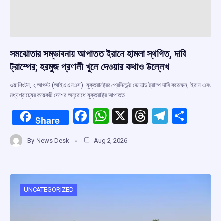
সমঝোতার সম্ভাবনায় আপাতত ইরানে হামলা স্থগিত, দাবি
ট্রাম্পের; হরমুজ প্রণালী খুলে দেওয়ার কথাও উল্লেখ
ওয়াশিংটন, ২ আগস্ট (আইএএনএস): যুক্তরাষ্ট্রের প্রেসিডেন্ট ডোনাল্ড ট্রাম্প দাবি করেছেন, ইরান এবং
মধ্যপ্রাচ্যের কয়েকটি দেশের অনুরোধে যুক্তরাষ্ট্র আপাতত…
F
W
X
T
T
S
Share
a
h
hr
el
h
By
News Desk
Aug 2, 2026
ce
at
e
e
ar
b
s
a
gr
e
o
A
d
a
o
p
s
m
UNCATEGORIZED
k
p