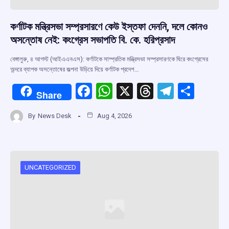
কর্ণাটক মন্ত্রিসভা সম্প্রসারণে কেউ ইস্তফা দেননি, দলে কোনও
অসন্তোষ নেই: কংগ্রেস সভাপতি বি. কে. হরিপ্রসাদ
বেঙ্গালুরু, ৪ আগস্ট (আইএএনএস): কর্ণাটকে সাম্প্রতিক মন্ত্রিসভা সম্প্রসারণকে ঘিরে কংগ্রেসের
অন্দরে ব্যাপক অসন্তোষের জল্পনা উড়িয়ে দিয়ে কর্ণাটক প্রদেশ…
F
W
X
T
T
S
Share
a
h
hr
el
h
By
News Desk
Aug 4, 2026
ce
at
e
e
ar
b
s
a
gr
e
o
A
d
a
o
p
s
m
UNCATEGORIZED
k
p