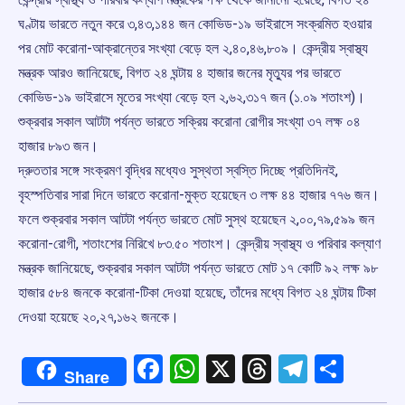
ঘণ্টায় ভারতে নতুন করে ৩,৪৩,১৪৪ জন কোভিড-১৯ ভাইরাসে সংক্রমিত হওয়ার
পর মোট করোনা-আক্রান্তের সংখ্যা বেড়ে হল ২,৪০,৪৬,৮০৯। কেন্দ্রীয় স্বাস্থ্য
মন্ত্রক আরও জানিয়েছে, বিগত ২৪ ঘন্টায় ৪ হাজার জনের মৃত্যুর পর ভারতে
কোভিড-১৯ ভাইরাসে মৃতের সংখ্যা বেড়ে হল ২,৬২,৩১৭ জন (১.০৯ শতাংশ)।
শুক্রবার সকাল আটটা পর্যন্ত ভারতে সক্রিয় করোনা রোগীর সংখ্যা ৩৭ লক্ষ ০৪
হাজার ৮৯৩ জন।
দ্রুততার সঙ্গে সংক্রমণ বৃদ্ধির মধ্যেও সুস্থতা স্বস্তি দিচ্ছে প্রতিদিনই,
বৃহস্পতিবার সারা দিনে ভারতে করোনা-মুক্ত হয়েছেন ৩ লক্ষ ৪৪ হাজার ৭৭৬ জন।
ফলে শুক্রবার সকাল আটটা পর্যন্ত ভারতে মোট সুস্থ হয়েছেন ২,০০,৭৯,৫৯৯ জন
করোনা-রোগী, শতাংশের নিরিখে ৮৩.৫০ শতাংশ। কেন্দ্রীয় স্বাস্থ্য ও পরিবার কল্যাণ
মন্ত্রক জানিয়েছে, শুক্রবার সকাল আটটা পর্যন্ত ভারতে মোট ১৭ কোটি ৯২ লক্ষ ৯৮
হাজার ৫৮৪ জনকে করোনা-টিকা দেওয়া হয়েছে, তাঁদের মধ্যে বিগত ২৪ ঘন্টায় টিকা
দেওয়া হয়েছে ২০,২৭,১৬২ জনকে।
Facebook
WhatsApp
X
Threads
Telegr
Shar
Share