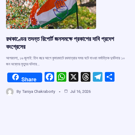
k
p
রথকাণ্ডের তদন্ত রিপোর্ট জনসমক্ষে প্রকাশের দাবি প্রদেশ
কংগ্রেসের
আগরতলা, ১৬ জুলাই: তিন বছর আগে কুমারঘাটে রথযাত্রার সময় ঘটে যাওয়া মর্মান্তিক দুর্ঘটনায় ১০
জন ভক্তের মৃত্যুর ঘটনায়…
F
W
X
T
T
S
Share
a
h
hr
el
h
By
Taniya Chakraborty
Jul 16, 2026
ce
at
e
e
ar
b
s
a
gr
e
o
A
d
a
o
p
s
m
k
p