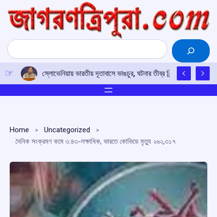
Skip
to
content
Search
স্লোভেনিয়ায় ভারতীয় দূতাবাসে ভাঙচুর, ঘটনার তীব্র নিন্দা নয়াদিল্লির; দোষ
Home
Uncategorized
দৈনিক সংক্রমণ কমে ৩.৪৩-লক্ষাধিক, ভারতে কোভিডে মৃত্যু ২৬২,৩১৭