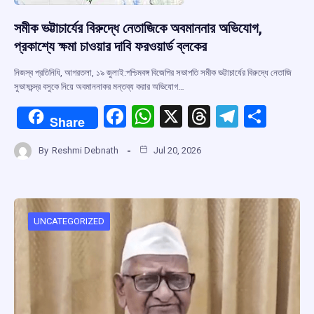
সমীক ভট্টাচার্যের বিরুদ্ধে নেতাজিকে অবমাননার অভিযোগ,
প্রকাশ্যে ক্ষমা চাওয়ার দাবি ফরওয়ার্ড ব্লকের
নিজস্ব প্রতিনিধি, আগরতলা, ১৯ জুলাই:পশ্চিমবঙ্গ বিজেপির সভাপতি সমীক ভট্টাচার্যের বিরুদ্ধে নেতাজি
সুভাষচন্দ্র বসুকে নিয়ে অবমাননাকর মন্তব্য করার অভিযোগ…
F
W
X
T
T
S
Share
a
h
hr
el
h
By
Reshmi Debnath
Jul 20, 2026
ce
at
e
e
ar
b
s
a
gr
e
o
A
d
a
o
p
s
m
UNCATEGORIZED
k
p