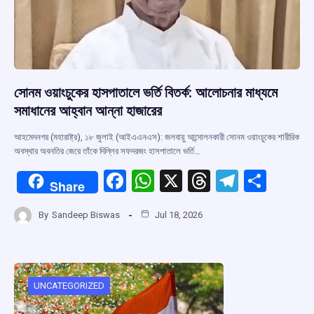
সোনম ওয়াংচুকের হাসপাতালে ভর্তি বিতর্ক: আলোচনার মাধ্যমে
সমাধানের আহ্বান আন্না হাজারের
আহমেদনগর (মহারাষ্ট্র), ১৮ জুলাই (আইএএনএস): জলবায়ু আন্দোলনকারী সোনম ওয়াংচুকের শারীরিক
অবস্থার অবনতির জেরে তাঁকে দিল্লির সফদরজং হাসপাতালে ভর্তি…
F
W
X
T
T
S
Share
a
h
hr
el
h
By
Sandeep Biswas
Jul 18, 2026
ce
at
e
e
ar
b
s
a
gr
e
o
A
d
a
o
p
s
m
UNCATEGORIZED