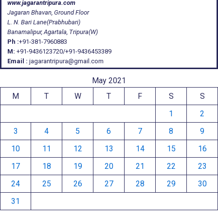
www.jagarantripura.com
Jagaran Bhavan, Ground Floor
L. N. Bari Lane(Prabhubari)
Banamalipur, Agartala, Tripura(W)
Ph :
+91-381-7960883
M:
+91-9436123720/+91-9436453389
Email :
jagarantripura@gmail.com
May 2021
M
T
W
T
F
S
S
1
2
3
4
5
6
7
8
9
10
11
12
13
14
15
16
17
18
19
20
21
22
23
24
25
26
27
28
29
30
31