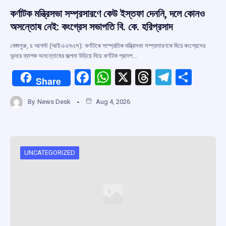
কর্ণাটক মন্ত্রিসভা সম্প্রসারণে কেউ ইস্তফা দেননি, দলে কোনও
অসন্তোষ নেই: কংগ্রেস সভাপতি বি. কে. হরিপ্রসাদ
বেঙ্গালুরু, ৪ আগস্ট (আইএএনএস): কর্ণাটকে সাম্প্রতিক মন্ত্রিসভা সম্প্রসারণকে ঘিরে কংগ্রেসের
অন্দরে ব্যাপক অসন্তোষের জল্পনা উড়িয়ে দিয়ে কর্ণাটক প্রদেশ…
F
W
X
T
T
S
Share
a
h
hr
el
h
By
News Desk
Aug 4, 2026
ce
at
e
e
ar
b
s
a
gr
e
o
A
d
a
o
p
s
m
UNCATEGORIZED
k
p