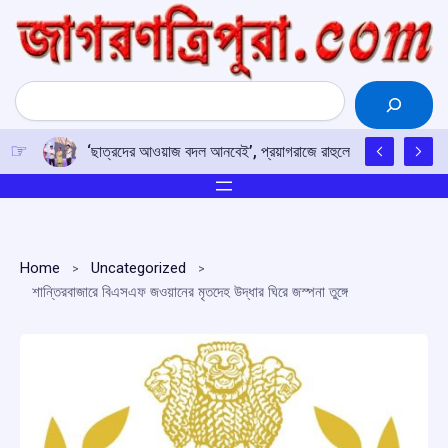
Skip
to
content
Search
‘ছাত্রদের আওয়াজ বদল আনবেই’, প্রয়াগরাজে রাহুলের হুঙ্কার
Home
Uncategorized
শান্তিরবাজারে বিএসএফ জওয়ানের মৃতদেহ উদ্ধার ঘিরে জস্পনা তুঙ্গে