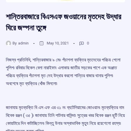
শান্তিরবাজারে বিএসএফ জওয়ানের মৃতদেহ উদ্ধার
ঘিরে জস্পনা তুঙ্গে
By
admin
May 10, 2021
0
নিজস্ব প্রতিনিধি, শান্তিরবাজার ৯ মে৷৷ পঁচাগলা ব্যক্তির মৃতদেহের পরিচয় পেলো
পুলিশ৷ রবিবার বিকেল বেলা নারাইফাং এলাকায় জাতীয় সড়কের পাশে এক অঞ্জাত
পরিচয় ব্যক্তির পঁচাগলা মৃত দেহ উদ্ধার করলো শান্তির বাজার থানার পুলিশ৷
অবশেষে মৃত ব্যক্তির খোঁজ মিললো৷
জানাযায় মৃতব্যক্তি বি এস এফ এর ৩১ নং ব্যটেলিয়ামের জোওয়ান৷ মৃতব্যক্তির নাম
বিবেক রঞ্জন ( ৩৫ )৷ জানাযায় তিনি পাটনার বাসিন্দা৷ সুত্রের খবর বিবেক রঞ্জন ছুটি নিয়ে
কোয়াটারে দিন কাটাচ্ছিলেন৷ কিন্তু উনার অস্বাভাবিক মৃত্যু নিয়ে রয়েগেলো রহস্য৷