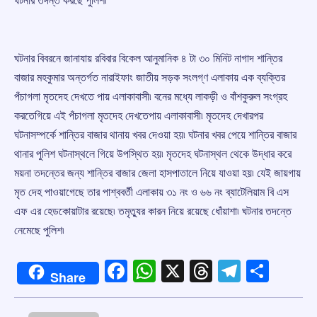
ঘটনার তদন্ত করছে পুলিশ৷
ঘটনার বিবরনে জানাযায় রবিবার বিকেল আনুমানিক ৪ টা ৩০ মিনিট নাগাদ শান্তির
বাজার মহকুমার অন্তর্গত নারাইফাং জাতীয় সড়ক সংলগ্ণ এলাকায় এক ব্যক্তির
পঁচাগলা মৃতদেহ দেখতে পায় এলাকাবাসী৷ বনের মধ্যে লাকড়ী ও বাঁশকুরুল সংগ্রহ
করতেগিয়ে এই পঁচাগলা মৃতদেহ দেখতেপায় এলাকাবাসী৷ মৃতদেহ দেখারপর
ঘটনাসম্পর্কে শান্তির বাজার থানায় খবর দেওয়া হয়৷ ঘটনার খবর পেয়ে শান্তির বাজার
থানার পুলিশ ঘটনাস্থলে গিয়ে উপস্থিত হয়৷ মৃতদেহ ঘটনাস্থল থেকে উদ্ধার করে
ময়না তদন্তের জন্য শান্তির বাজার জেলা হাসপাতালে নিয়ে যাওয়া হয়৷ যেই জায়গায়
মৃত দেহ পাওয়াগেছে তার পাশ্ববর্তী এলাকায় ৩১ নং ও ৬৬ নং ব্যাটেলিয়াম বি এস
এফ এর হেডকোয়াটার রয়েছে৷ তমৃত্যুর কারন নিয়ে রয়েছে ধোঁয়াশা৷ ঘটনার তদন্তে
নেমেছে পুলিশ৷
Facebook
WhatsApp
X
Threads
Telegr
Shar
Share