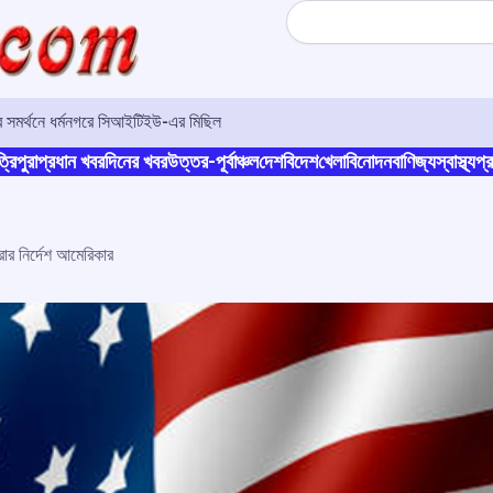
Search
র সমর্থনে ধর্মনগরে সিআইটিইউ-এর মিছিল
্রিপুরা
প্রধান খবর
দিনের খবর
উত্তর-পূর্বাঞ্চল
দেশ
বিদেশ
খেলা
বিনোদন
বাণিজ্য
স্বাস্থ্য
প্র
ার নির্দেশ আমেরিকার