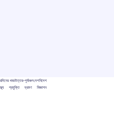
বর
দিনের খবর
উত্তর-পূর্বাঞ্চল
দেশ
বিদেশ
স্থ্য
প্রযুক্তি
ভ্রমণ
বিজ্ঞাপন