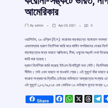
করোনা-সঙ্কটে ভারত, নাগর
আমেরিকার
By
admin
Apr 29, 2021
0
ওয়াশিংটন, ২৯ এপ্রিল (হি.স.): করোনার বাড়বাড়ন্তে নাজেহাল অবস্থ
এমতাবস্থায় ভ্রমণ নির্দেশিকা জারি করে মার্কিন নাগরিকদের ফেরার নির
বাড়বাড়ন্তের মধ্যে ভারতে অক্সিজেন, টিকা, ওষুধের সঙ্কট দেখা দিয়েছে
জারি করা হয়েছে।
ভ্রমণ নির্দেশিকা জারি করেছে ইউএস ডিপার্টমেন্ট অফ স্টেট। নির্দেশিকা
সীমিত। তাই এখন ভারতে না যাওয়াই শ্রেয়। এই মুহূর্তে যাঁরা ভারতে র
করোনা সংক্রমণের দ্বিতীয় ঢেউয়ের অভিঘাতে আক্রান্তের সংখ্যায়
এই মুহূর্তে ১,৮৩,৭৬,৫২৪ এবং কোভিড-১৯ ভাইরাসে মৃতের সংখ্যা 
Facebook
WhatsApp
X
Thre
T
Share