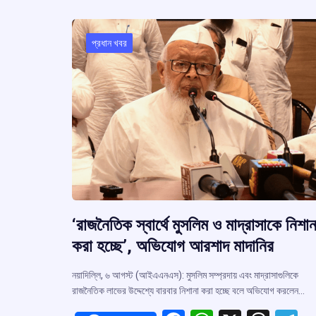
k
p
প্রধান খবর
‘রাজনৈতিক স্বার্থে মুসলিম ও মাদ্রাসাকে নিশান
করা হচ্ছে’, অভিযোগ আরশাদ মাদানির
নয়াদিল্লি, ৬ আগস্ট (আইএএনএস): মুসলিম সম্প্রদায় এবং মাদ্রাসাগুলিকে
রাজনৈতিক লাভের উদ্দেশ্যে বারবার নিশানা করা হচ্ছে বলে অভিযোগ করলেন…