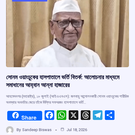
o
p
s
m
k
p
সোনম ওয়াংচুকের হাসপাতালে ভর্তি বিতর্ক: আলোচনার মাধ্যমে
সমাধানের আহ্বান আন্না হাজারের
আহমেদনগর (মহারাষ্ট্র), ১৮ জুলাই (আইএএনএস): জলবায়ু আন্দোলনকারী সোনম ওয়াংচুকের শারীরিক
অবস্থার অবনতির জেরে তাঁকে দিল্লির সফদরজং হাসপাতালে ভর্তি…
F
W
X
T
T
S
Share
a
h
hr
el
h
By
Sandeep Biswas
Jul 18, 2026
ce
at
e
e
ar