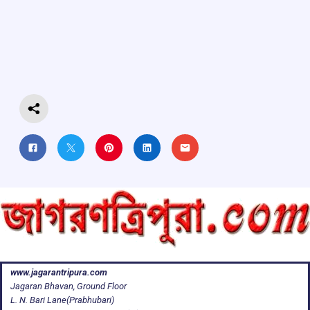
b
s
a
gr
e
o
A
d
a
o
p
s
m
k
p
www.jagarantripura.com
Jagaran Bhavan, Ground Floor
L. N. Bari Lane(Prabhubari)