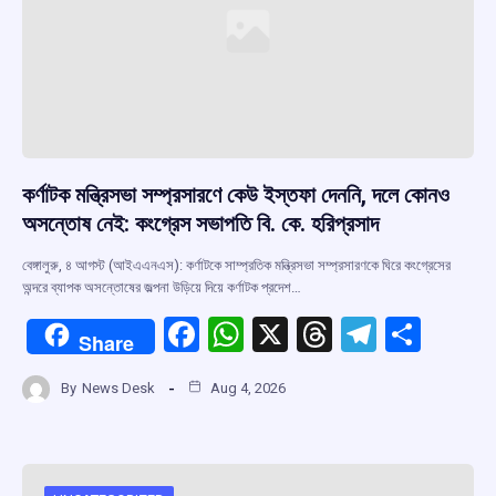
কর্ণাটক মন্ত্রিসভা সম্প্রসারণে কেউ ইস্তফা দেননি, দলে কোনও
অসন্তোষ নেই: কংগ্রেস সভাপতি বি. কে. হরিপ্রসাদ
বেঙ্গালুরু, ৪ আগস্ট (আইএএনএস): কর্ণাটকে সাম্প্রতিক মন্ত্রিসভা সম্প্রসারণকে ঘিরে কংগ্রেসের
অন্দরে ব্যাপক অসন্তোষের জল্পনা উড়িয়ে দিয়ে কর্ণাটক প্রদেশ…
F
W
X
T
T
S
Share
a
h
hr
el
h
By
News Desk
Aug 4, 2026
ce
at
e
e
ar
b
s
a
gr
e
o
A
d
a