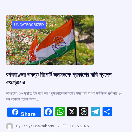
b
s
a
gr
e
o
A
d
a
o
p
s
m
UNCATEGORIZED
k
p
রথকাণ্ডের তদন্ত রিপোর্ট জনসমক্ষে প্রকাশের দাবি প্রদেশ
কংগ্রেসের
আগরতলা, ১৬ জুলাই: তিন বছর আগে কুমারঘাটে রথযাত্রার সময় ঘটে যাওয়া মর্মান্তিক দুর্ঘটনায় ১০
জন ভক্তের মৃত্যুর ঘটনায়…
F
W
X
T
T
S
Share
a
h
hr
el
h
By
Taniya Chakraborty
Jul 16, 2026
ce
at
e
e
ar