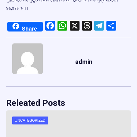
৪৬,৪৪৮ জন।
Facebook
WhatsApp
X
Threads
Telegr
Shar
Share
admin
Releated Posts
UNCATEGORIZED