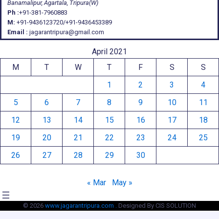
Banamalipur, Agartala, Tripura(W)
Ph :
+91-381-7960883
M:
+91-9436123720/+91-9436453389
Email :
jagarantripura@gmail.com
April 2021
M
T
W
T
F
S
S
1
2
3
4
5
6
7
8
9
10
11
12
13
14
15
16
17
18
19
20
21
22
23
24
25
26
27
28
29
30
« Mar
May »
© 2026
www.jagarantripura.com .
Designed By CIS SOLUTION