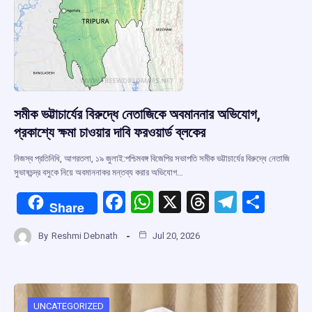
সমীক ভট্টাচার্যের বিরুদ্ধে নেতাজিকে অবমাননার অভিযোগ,
প্রকাশ্যে ক্ষমা চাওয়ার দাবি ফরওয়ার্ড ব্লকের
নিজস্ব প্রতিনিধি, আগরতলা, ১৯ জুলাই:পশ্চিমবঙ্গ বিজেপির সভাপতি সমীক ভট্টাচার্যের বিরুদ্ধে নেতাজি
সুভাষচন্দ্র বসুকে নিয়ে অবমাননাকর মন্তব্য করার অভিযোগ…
F
W
X
T
T
S
Share
a
h
hr
el
h
By
Reshmi Debnath
Jul 20, 2026
ce
at
e
e
ar
b
s
a
gr
e
o
A
d
a
UNCATEGORIZED