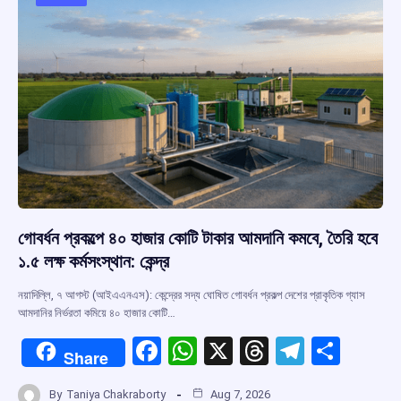
o
p
s
m
k
p
গোবর্ধন প্রকল্পে ৪০ হাজার কোটি টাকার আমদানি কমবে, তৈরি হবে
১.৫ লক্ষ কর্মসংস্থান: কেন্দ্র
নয়াদিল্লি, ৭ আগস্ট (আইএএনএস): কেন্দ্রের সদ্য ঘোষিত গোবর্ধন প্রকল্প দেশের প্রাকৃতিক গ্যাস
আমদানির নির্ভরতা কমিয়ে ৪০ হাজার কোটি…
F
W
X
T
T
S
Share
a
h
hr
el
h
By
Taniya Chakraborty
Aug 7, 2026