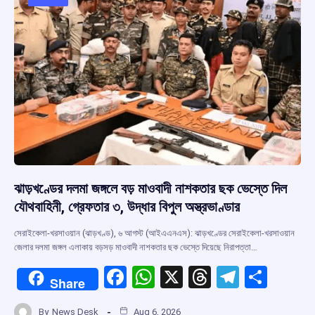
o
p
s
m
k
p
ঝাড়খণ্ডের দলমা জঙ্গলে বড় মাওবাদী নাশকতার ছক ভেস্তে দিল
যৌথবাহিনী, গ্রেফতার ৩, উদ্ধার বিপুল অস্ত্রভাণ্ডার
সেরাইকেলা-খরসাওয়ান (ঝাড়খণ্ড), ৬ আগস্ট (আইএএনএস): ঝাড়খণ্ডের সেরাইকেলা-খরসাওয়ান
জেলার দলমা জঙ্গল এলাকায় বড়সড় মাওবাদী নাশকতার ছক ভেস্তে দিয়েছে নিরাপত্তা…
F
W
X
T
T
S
Share
a
h
hr
el
h
By
News Desk
Aug 6, 2026