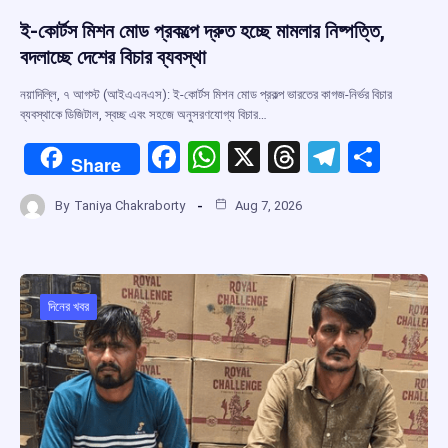
ই-কোর্টস মিশন মোড প্রকল্পে দ্রুত হচ্ছে মামলার নিষ্পত্তি,
বদলাচ্ছে দেশের বিচার ব্যবস্থা
নয়াদিল্লি, ৭ আগস্ট (আইএএনএস): ই-কোর্টস মিশন মোড প্রকল্প ভারতের কাগজ-নির্ভর বিচার
ব্যবস্থাকে ডিজিটাল, স্বচ্ছ এবং সহজে অনুসরণযোগ্য বিচার…
F
W
X
T
T
S
Share
a
h
hr
el
h
By
Taniya Chakraborty
Aug 7, 2026
ce
at
e
e
ar
b
s
a
gr
e
o
A
d
a
o
p
s
m
দিনের খবর
k
p