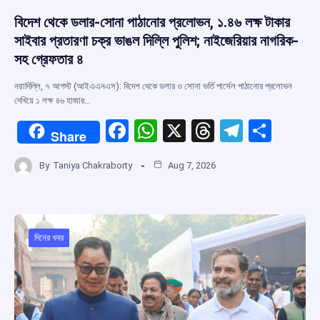
বিদেশ থেকে ডলার-সোনা পাঠানোর প্রলোভন, ১.৪৬ লক্ষ টাকার
সাইবার প্রতারণা চক্র ভাঙল দিল্লি পুলিশ; নাইজেরিয়ার নাগরিক-
সহ গ্রেফতার ৪
নয়াদিল্লি, ৭ আগস্ট (আইএএনএস): বিদেশ থেকে ডলার ও সোনা ভর্তি পার্সেল পাঠানোর প্রলোভন
দেখিয়ে ১ লক্ষ ৪৬ হাজার…
F
W
X
T
T
S
Share
a
h
hr
el
h
By
Taniya Chakraborty
Aug 7, 2026
ce
at
e
e
ar
b
s
a
gr
e
o
A
d
a
o
p
s
m
দিনের খবর
k
p