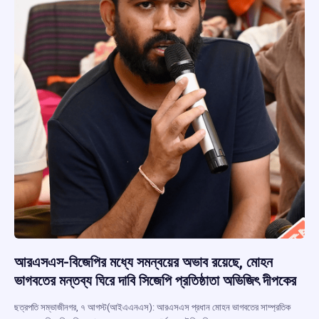
আরএসএস-বিজেপির মধ্যে সমন্বয়ের অভাব রয়েছে, মোহন
ভাগবতের মন্তব্য ঘিরে দাবি সিজেপি প্রতিষ্ঠাতা অভিজিৎ দীপকের
ছত্রপতি সম্ভাজীনগর, ৭ আগস্ট(আইএএনএস): আরএসএস প্রধান মোহন ভাগবতের সাম্প্রতিক