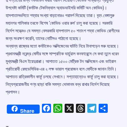
দু’সপ্তাহের জন্য লকডাউন করার পরামর্শ দিয়েছিল কোভিড সংক্রান্ত প্রযুক্তি
উপদেষ্টা কমিটি (কর্নাটক টেকনিক্যাল অ্যাডভাইসরি কমিটি অন কোভিড)।
হাসপাতালগুলিতে শয্যার সংখ্যা বাড়ানোরও পরামর্শ দিয়েছে তারা। বৃহৎ বেঙ্গালুরু
মহানগর পালিকার তরফে বিশেষ ‘কোভিড ওয়ার রুম’ চালু করা হয়েছে। সরকারি
নির্দেশ সত্ত্বেও যে সমস্ত বেসরকারি হাসপাতাল ৫০ শতাংশ শয্যা কোভিড রোগীদের
জন্য সংরক্ষণ করেনি, তাদের নোটিসও পাঠানো হয়েছে।
অন্যান্য রাজ্যের মতো কর্নাটকেও অক্সিজেনের ঘাটতি নিয়ে টানাপড়েন শুরু হয়েছে।
প্রধানমন্ত্রী নরেন্দ্র মোদীর সঙ্গে সাম্প্রতিক ভার্চুয়াল কনফারেন্সে সে কথা তুলে ধরেন
মুখ্যমন্ত্রী বিএস ইয়েদুরাপ্পা। আপাতত ১৫০০ মেট্রিক টন অক্সিজেন এবং ভাইরাল
প্রতিরোধী রেমডেসিভির-এর ২ লক্ষ ভায়াল প্রয়োজন বলে মোদীকে জানান তিনি।
আপাতত রাত্রিকালীন কার্ফু চলছে সেখানে। সপ্তাহান্তেও কার্ফু চালু করা হয়েছে।
নিত্যপ্রয়োজনীয় পণ্য ছাড়া বাকি সমস্ত দোকানম বন্ধ রাখার নির্দেশ দিয়েছে
প্রশাসন।
Facebook
WhatsApp
X
Threads
Telegr
Shar
Share