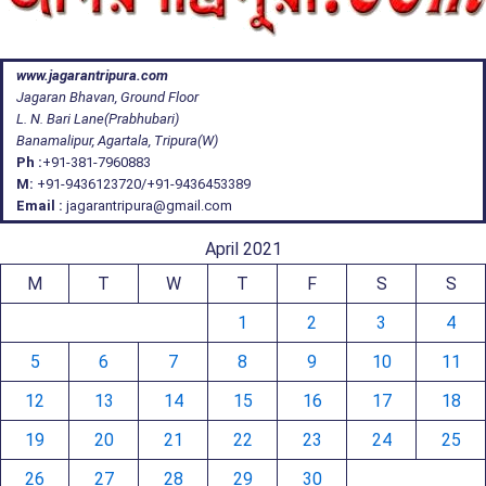
www.jagarantripura.com
Jagaran Bhavan, Ground Floor
L. N. Bari Lane(Prabhubari)
Banamalipur, Agartala, Tripura(W)
Ph :
+91-381-7960883
M:
+91-9436123720/+91-9436453389
Email :
jagarantripura@gmail.com
April 2021
M
T
W
T
F
S
S
1
2
3
4
5
6
7
8
9
10
11
12
13
14
15
16
17
18
19
20
21
22
23
24
25
26
27
28
29
30