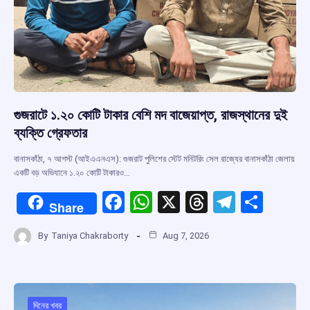
গুজরাটে ১.২০ কোটি টাকার বেশি মদ বাজেয়াপ্ত, রাজস্থানের দুই
ব্যক্তি গ্রেফতার
বানাসকাঁঠা, ৭ আগস্ট (আইএএনএস): গুজরাট পুলিশের স্টেট মনিটরিং সেল রাজ্যের বানাসকাঁঠা জেলায়
একটি বড় অভিযানে ১.২০ কোটি টাকারও…
F
W
X
T
T
S
Share
a
h
hr
el
h
By
Taniya Chakraborty
Aug 7, 2026
ce
at
e
e
ar
b
s
a
gr
e
o
A
d
a
দিনের খবর