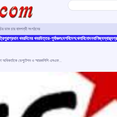
Search
ূচির ডাক চার বামপন্থী সংগঠনের
্রিপুরা
প্রধান খবর
দিনের খবর
উত্তর-পূর্বাঞ্চল
দেশ
বিদেশ
খেলা
বিনোদন
বাণিজ্য
স্বাস্থ্য
প্র
বিভিন্ন দাবীতে বিদ্যালয় শিক্ষা অধিকর্তাকে ডেপুটেশন ও স্মারকলিপি এসএফআই’র