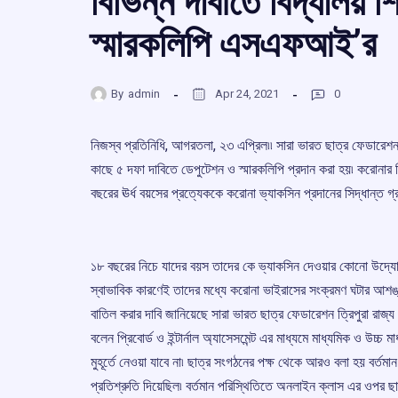
বিভিন্ন দাবীতে বিদ্যালয় শ
স্মারকলিপি এসএফআই’র
By
admin
Apr 24, 2021
0
নিজস্ব প্রতিনিধি, আগরতলা, ২৩ এপ্রিল৷৷ সারা ভারত ছাত্র ফেডারেশন ত্র
কাছে ৫ দফা দাবিতে ডেপুটেশন ও স্মারকলিপি প্রদান করা হয়৷ করোনার দ্
বছরের ঊর্ধ বয়সের প্রত্যেককে করোনা ভ্যাকসিন প্রদানের সিদ্ধান্ত গ
১৮ বছরের নিচে যাদের বয়স তাদের কে ভ্যাকসিন দেওয়ার কোনো উদ্যোগ
স্বাভাবিক কারণেই তাদের মধ্যে করোনা ভাইরাসের সংক্রমণ ঘটার আশঙ্কা 
বাতিল করার দাবি জানিয়েছে সারা ভারত ছাত্র ফেডারেশন ত্রিপুরা রাজ্য 
বলেন প্রিবোর্ড ও ইন্টার্নাল অ্যাসেসমেন্ট এর মাধ্যমে মাধ্যমিক ও উচ
মুহূর্তে নেওয়া যাবে না৷ ছাত্র সংগঠনের পক্ষ থেকে আরও বলা হয় বর্তমা
প্রতিশ্রুতি দিয়েছিল৷ বর্তমান পরিস্থিতিতে অনলাইন ক্লাস এর ওপর ছাত