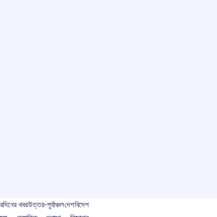
বর
দিনের খবর
উত্তর-পূর্বাঞ্চল
দেশ
বিদেশ