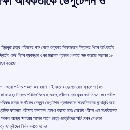
িক্ষা অধিকর্তাকে ডেপুটেশন ও
িপুরা রাজ্য পরিষদের পক্ষ থেকে শুক্রবার শিক্ষাভবনে বিদ্যালয় শিক্ষা অধিকর্তার
বিতীয় ঢেউ শিক্ষা ব্যবস্থার ওপর মারাত্মক প্রভাব খেলতে শুরু করেছে৷ সরকার ১৮
্রহণ করেছে৷
 এখনো পর্যন্ত গ্রহণ করা হয়নি৷ এই বয়সের ছেলেমেয়েরা সুকলে পাঠরত৷
রয়েছে৷ উদ্ভূত পরিস্থিতিতে ছাত্র-ছাত্রীদের স্বাস্থ্যের কথা চিন্তা করে পরীক্ষা
পরিষদ৷ ছাত্র সংগঠনের নেতৃবৃন্দ ডেপুটেশন প্রদানকালে সাংবাদিকদের মুখোমুখি হয়ে
্চ মাধ্যমিক ফাইনাল পরীক্ষার ফলাফল ঘোষণা করতে হবে৷ বোর্ডের পরীক্ষা এই সংকটজনক
ন সরকার রাজ্যে ক্ষমতায় আসার আগে ছাত্র-ছাত্রীদের স্মার্ট ফোন দেওয়ার
্র-ছাত্রীদের নির্ভর করতে হচ্ছে৷