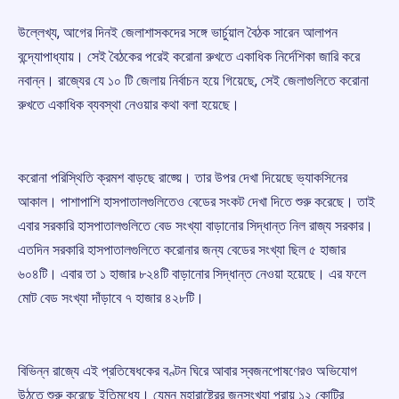
উল্লেখ্য, আগের দিনই জেলাশাসকদের সঙ্গে ভার্চুয়াল বৈঠক সারেন আলাপন
বন্দ্যোপাধ্যায়। সেই বৈঠকের পরেই করোনা রুখতে একাধিক নির্দেশিকা জারি করে
নবান্ন। রাজ্যের যে ১০ টি জেলায় নির্বাচন হয়ে গিয়েছে, সেই জেলাগুলিতে করোনা
রুখতে একাধিক ব্যবস্থা নেওয়ার কথা বলা হয়েছে।
করোনা পরিস্থিতি ক্রমশ বাড়ছে রাজ্য়ে। তার উপর দেখা দিয়েছে ভ্যাকসিনের
আকাল। পাশাপাশি হাসপাতালগুলিতেও বেডের সংকট দেখা দিতে শুরু করেছে। তাই
এবার সরকারি হাসপাতালগুলিতে বেড সংখ্যা বাড়ানোর সিদ্ধান্ত নিল রাজ্য সরকার।
এতদিন সরকারি হাসপাতালগুলিতে করোনার জন্য বেডের সংখ্যা ছিল ৫ হাজার
৬০৪টি। এবার তা ১ হাজার ৮২৪টি বাড়ানোর সিদ্ধান্ত নেওয়া হয়েছে। এর ফলে
মোট বেড সংখ্যা দাঁড়াবে ৭ হাজার ৪২৮টি।
বিভিন্ন রাজ্যে এই প্রতিষেধকের বণ্টন ঘিরে আবার স্বজনপোষণেরও অভিযোগ
উঠতে শুরু করেছে ইতিমধ্যে। যেমন মহারাষ্ট্রের জনসংখ্যা প্রায় ১২ কোটির