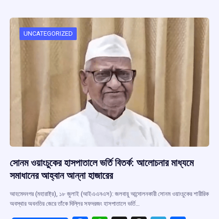
b
s
a
gr
e
o
A
d
a
o
p
s
m
UNCATEGORIZED
k
p
সোনম ওয়াংচুকের হাসপাতালে ভর্তি বিতর্ক: আলোচনার মাধ্যমে
সমাধানের আহ্বান আন্না হাজারের
আহমেদনগর (মহারাষ্ট্র), ১৮ জুলাই (আইএএনএস): জলবায়ু আন্দোলনকারী সোনম ওয়াংচুকের শারীরিক
অবস্থার অবনতির জেরে তাঁকে দিল্লির সফদরজং হাসপাতালে ভর্তি…