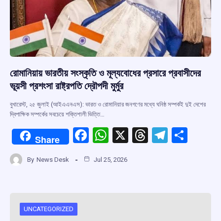
রোমানিয়ায় ভারতীয় সংস্কৃতি ও মূল্যবোধের প্রসারে প্রবাসীদের
ভূয়সী প্রশংসা রাষ্ট্রপতি দ্রৌপদী মুর্মুর
বুখারেস্ট, ২৫ জুলাই (আইএএনএস): ভারত ও রোমানিয়ার জনগণের মধ্যে ঘনিষ্ঠ সম্পর্কই দুই দেশের
দ্বিপাক্ষিক সম্পর্কের সবচেয়ে শক্তিশালী ভিত্তি…
F
W
X
T
T
S
Share
a
h
hr
el
h
By
News Desk
Jul 25, 2026
ce
at
e
e
ar
b
s
a
gr
e
o
A
d
a
o
p
s
m
UNCATEGORIZED