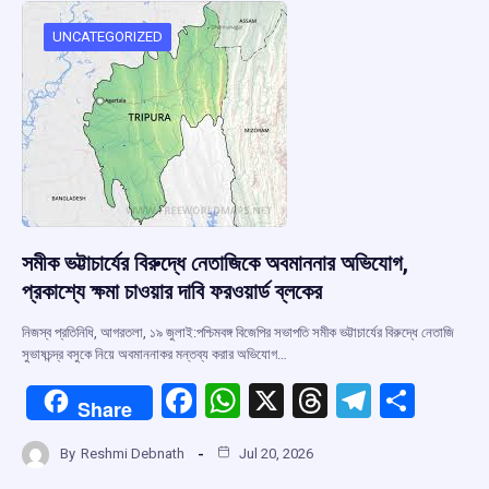
o
A
d
a
o
p
s
m
UNCATEGORIZED
k
p
সমীক ভট্টাচার্যের বিরুদ্ধে নেতাজিকে অবমাননার অভিযোগ,
প্রকাশ্যে ক্ষমা চাওয়ার দাবি ফরওয়ার্ড ব্লকের
নিজস্ব প্রতিনিধি, আগরতলা, ১৯ জুলাই:পশ্চিমবঙ্গ বিজেপির সভাপতি সমীক ভট্টাচার্যের বিরুদ্ধে নেতাজি
সুভাষচন্দ্র বসুকে নিয়ে অবমাননাকর মন্তব্য করার অভিযোগ…
F
W
X
T
T
S
Share
a
h
hr
el
h
By
Reshmi Debnath
Jul 20, 2026
ce
at
e
e
ar