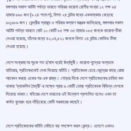
মঙ্গলবার সকাল আটটা পর্যন্ত ভারতে সক্রিয় করোনা রোগীর সংখ্যা ১২ লক্ষ ৬৪
হাজার ৬৯৮ জন (৯.২৪ শতাংশ), বিগত ২৪ ঘন্টার মধ্যে একধাক্কায় বেড়েছে
৬৩,৬৮৯ জন। কেন্দ্রীয় স্বাস্থ্য ও পরিবার কল্যাণ মন্ত্রক জানিয়েছে, মঙ্গলবার সকাল
আটটা পর্যন্ত ভারতে মোট ১০ কোটি ৮৫ লক্ষ ৩৩ হাজার ০৮৫ জনকে করোনা-টিকা
দেওয়া হয়েছে, তাঁদের মধ্যে ৪০,০৪,৫২১ জনকে বিগত ২৪ ঘন্টায় কোভিড টিকা
দেওয়া হয়েছে।
দেশে সংক্রমণের সূচক গত দু’মাস ধরেই ঊর্ধ্বমুখী। করোনা-যুদ্ধের অন্যতম
হাতিয়ার, প্রতিষেধকেই দেখা দিয়েছে ঘাটতি। প্রতিষেধক চেয়ে কেন্দ্রের কাছে রোজ
আবেদন করছে একের পর এক রাজ্য। গোড়ার দিকে দেশে প্রতিষেধকের চাহিদা কম
থাকায় ‘ভ্যাকসিন মৈত্রী’-র লক্ষ্যে প্রায় ৬ কোটি ডোজ় প্রতিষেধক বিভিন্ন দেশকে
দিয়েছে ভারত। বাইরের দেশে ভারতের এই উদ্যোগ প্রশংসিত হলেও এখন তা
কার্যত বুমেরাং হয়ে দাঁড়িয়েছে মোদী সরকারের কাছেই।
দেশে প্রতিষেধকের ঘাটতি মেটাতে বড় পদক্ষেপ করল কেন্দ্র। এদেশে এখনও