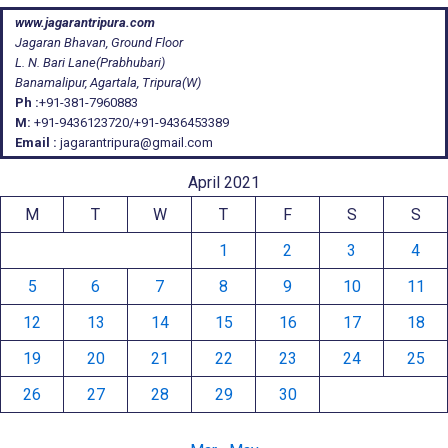
www.jagarantripura.com
Jagaran Bhavan, Ground Floor
L. N. Bari Lane(Prabhubari)
Banamalipur, Agartala, Tripura(W)
Ph :
+91-381-7960883
M:
+91-9436123720/+91-9436453389
Email :
jagarantripura@gmail.com
April 2021
M
T
W
T
F
S
S
1
2
3
4
5
6
7
8
9
10
11
12
13
14
15
16
17
18
19
20
21
22
23
24
25
26
27
28
29
30