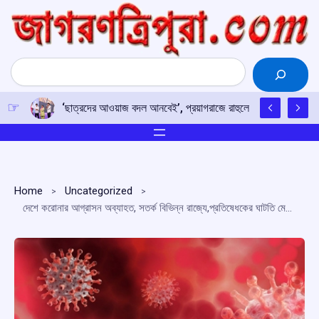
Skip
to
content
Search
‘ছাত্রদের আওয়াজ বদল আনবেই’, প্রয়াগরাজে রাহুলের হুঙ্কার
Home
Uncategorized
দেশে করোনার আগ্রাসন অব্যাহত, সতর্ক বিভিন্ন রাজ্যে,প্রতিষেধকের ঘাটতি মেটাতে বড় পদক্ষেপ কেন্দ্রের