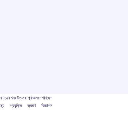
বর
দিনের খবর
উত্তর-পূর্বাঞ্চল
দেশ
বিদেশ
স্থ্য
প্রযুক্তি
ভ্রমণ
বিজ্ঞাপন