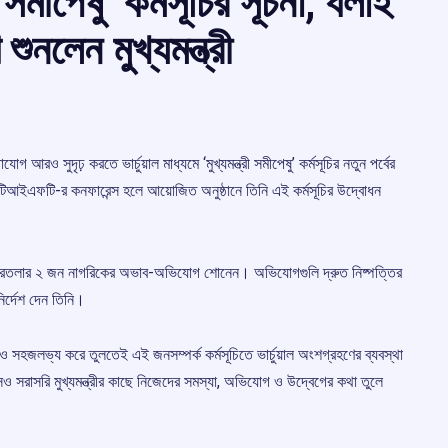
রী সমীপেষু’ কর্মসূচির সূচনা, ধলাই
নলেন মুখ্যমন্ত্রী
 আরও সুদৃঢ় করতে ভার্চুয়াল মাধ্যমে ‘মুখ্যমন্ত্রী সমীপেষু’ কর্মসূচির নতুন পর্বের
র টিআইএফটি-র কনফারেন্স হলে আয়োজিত অনুষ্ঠানে তিনি এই কর্মসূচির উদ্বোধন
এবং আগরতলার ২ জন নাগরিকের অভাব-অভিযোগ শোনেন। অভিযোগগুলি দ্রুত নিষ্পত্তির
ির্দেশ দেন তিনি।
 আরও সহজলভ্য করে তুলতেই এই জনসম্পর্ক কর্মসূচিতে ভার্চুয়াল অংশগ্রহণের ব্যবস্থা
ও সরাসরি মুখ্যমন্ত্রীর কাছে নিজেদের সমস্যা, অভিযোগ ও উদ্বেগের কথা তুলে