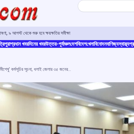
Search
ণা, ৯ আগস্ট থেকে শুরু হবে ক্ষয়ক্ষতির সমীক্ষা
্রিপুরা
প্রধান খবর
দিনের খবর
উত্তর-পূর্বাঞ্চল
দেশ
বিদেশ
খেলা
বিনোদন
বাণিজ্য
স্বাস্থ্য
প্র
ভার্চুয়াল মাধ্যমে ‘মুখ্যমন্ত্রী সমীপেষু’ কর্মসূচির সূচনা, ধলাই জেলার ৩৫ জনের অভিযোগ শুনলেন মুখ্যমন্ত্রী