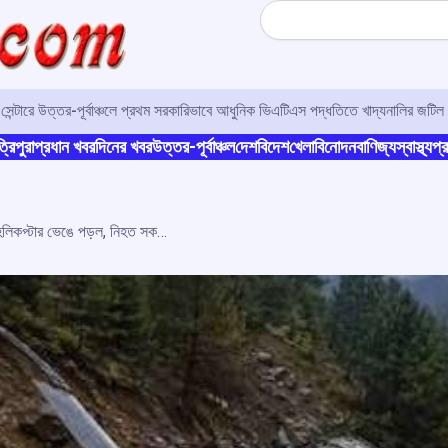
Search
র সেন্টারে উত্তর-পূর্বাঞ্চলে প্রথম সরকারিভাবে আধুনিক ভিএটিএস পদ্ধতিতে খাদ্যনালির জটিল 
্রিপুরা
প্রধান খবর
দিনের খবর
উত্তর-পূর্বাঞ্চল
দেশ
বিদেশ
খেলা
বিনোদন
বাণিজ্য
স্বাস্থ্য
প্র
পাক অধিকৃত কাশ্মীরে সেনার এমআই-১৭ হেলিকপ্টার ভেঙে পড়ল, নিহত সকল আরোহী