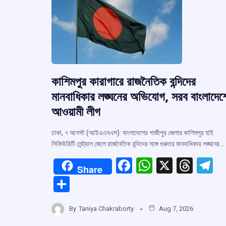
কাশিমপুর কারাগারে রাজনৈতিক বন্দিদের
মানবাধিকার লঙ্ঘনের অভিযোগ, সরব বাংলাদেশ
আওয়ামী লীগ
ঢাকা, ৭ আগস্ট (আইএএনএস): বাংলাদেশের গাজীপুর জেলার কাশিমপুর হাই
সিকিউরিটি সেন্ট্রাল জেলে রাজনৈতিক বন্দিদের সঙ্গে গুরুতর মানবাধিকার লঙ্ঘনের…
F
W
X
T
T
Share
a
h
hr
el
S
ce
at
e
e
h
b
s
a
g
By
Taniya Chakraborty
Aug 7, 2026
ar