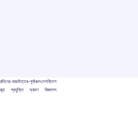
বর
দিনের খবর
উত্তর-পূর্বাঞ্চল
দেশ
বিদেশ
স্থ্য
প্রযুক্তি
ভ্রমণ
বিজ্ঞাপন