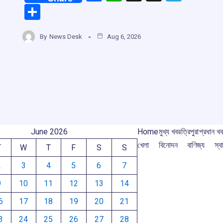
a
h
hr
el
S
m
ce
at
e
e
h
b
s
a
gr
By
News Desk
Aug 6, 2026
ar
o
A
d
a
e
o
p
s
m
k
p
June 2026
Home
মুখ্য খবর
ত্রিপুরা
প্রধান খ
খেলা
বিনোদন
বাণিজ্য
স্বা
T
W
T
F
S
S
2
3
4
5
6
7
9
10
11
12
13
14
6
17
18
19
20
21
3
24
25
26
27
28