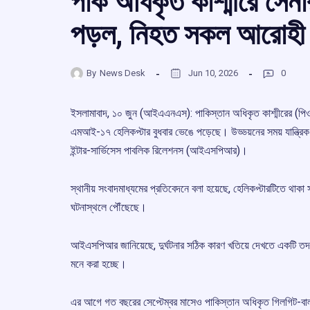
পাক অধিকৃত কাশ্মীরে সে
পড়ল, নিহত সকল আরোহী
By
News Desk
Jun 10, 2026
0
ইসলামাবাদ, ১০ জুন (আইএএনএস): পাকিস্তান অধিকৃত কাশ্মীরের (পিও
এমআই-১৭ হেলিকপ্টার বুধবার ভেঙে পড়েছে। উড্ডয়নের সময় যান্ত্রিক
ইন্টার-সার্ভিসেস পাবলিক রিলেশনস (আইএসপিআর)।
স্থানীয় সংবাদমাধ্যমের প্রতিবেদনে বলা হয়েছে, হেলিকপ্টারটিতে থাকা 
ঘটনাস্থলে পৌঁছেছে।
আইএসপিআর জানিয়েছে, দুর্ঘটনার সঠিক কারণ খতিয়ে দেখতে একটি তদন্তের
মনে করা হচ্ছে।
এর আগে গত বছরের সেপ্টেম্বর মাসেও পাকিস্তান অধিকৃত গিলগিট-বাল