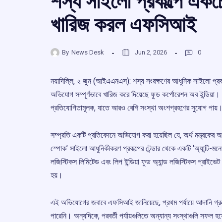
শস্য সাইলো প্রকল্পে একচে
খারিজ করল এফসিআই
By
News Desk
Jun 2, 2026
0
নয়াদিল্লি, ২ জুন (আইএএনএস): শস্য সংরক্ষণের আধুনিক সাইলো প্রকল্
অভিযোগ সম্পূর্ণভাবে খারিজ করে দিয়েছে ফুড কর্পোরেশন অব ইন্ডিয়া। সংস্থা
প্রতিযোগিতামূলক, যাতে আরও বেশি সংস্থা অংশগ্রহণের সুযোগ পায়
সম্প্রতি একটি প্রতিবেদনে অভিযোগ করা হয়েছিল যে, অর্থ মন্ত্রকে
স্পোক’ সাইলো আধুনিকীকরণ প্রকল্পের টেন্ডার থেকে একটি ‘অ্যান্টি-ম
লজিস্টিকস লিমিটেড এবং লিপ ইন্ডিয়া ফুড অ্যান্ড লজিস্টিকস প্রাইভেট
হয়।
এই অভিযোগের জবাবে এফসিআই জানিয়েছে, প্রথম পর্যায়ে আদানি গ্রুপের
পারেনি। অন্যদিকে, পরবর্তী পর্যায়গুলিতে অন্যান্য সংস্থাগুলি সফল হয়