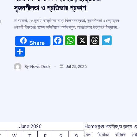
সৃজনশীলতা ও প্রতিভার প্রকাশ
আগরতলা, ২৫ জুলাই: ছাত্রীদের মধ্যে বিজ্ঞানমনস্কতা, সৃজনশীলতা ও নেতৃত্বের
ই
গুণাবলী বিকাশের লক্ষ্যে অক্সিলিয়াম গার্লস স্কুল, আগরতলার উদ্যোগে বিদ্যালয়…
F
W
X
T
T
Share
a
h
hr
el
S
ce
at
e
e
h
b
s
a
gr
By
News Desk
Jul 25, 2026
r
ar
o
A
d
a
e
o
p
s
m
m
k
p
June 2026
Home
মুখ্য খবর
ত্রিপুরা
প্রধান খ
খেলা
বিনোদন
বাণিজ্য
স্বা
T
W
T
F
S
S