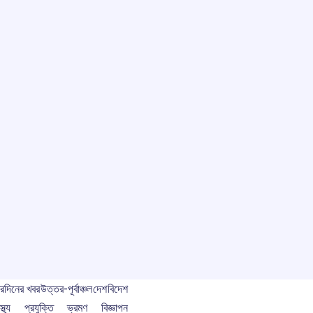
বর
দিনের খবর
উত্তর-পূর্বাঞ্চল
দেশ
বিদেশ
স্থ্য
প্রযুক্তি
ভ্রমণ
বিজ্ঞাপন