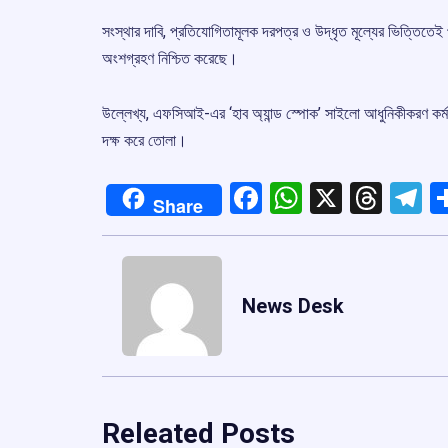
সংস্থার দাবি, প্রতিযোগিতামূলক দরপত্র ও উদ্ধৃত মূল্যের ভিত্তিতেই প্রকল
অংশগ্রহণ নিশ্চিত করেছে।
উল্লেখ্য, এফসিআই-এর ‘হাব অ্যান্ড স্পোক’ সাইলো আধুনিকীকরণ কর্ম
দক্ষ করে তোলা।
Facebook
WhatsApp
X
Thre
T
Share
News Desk
Releated Posts