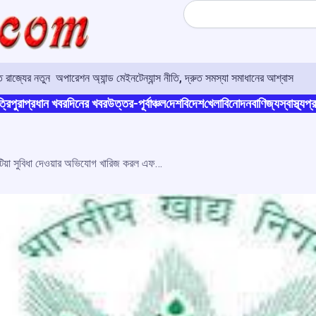
Search
রাজ্যের নতুন অপারেশন অ্যান্ড মেইনটেন্যান্স নীতি, দ্রুত সমস্যা সমাধানের আশ্বাস
্রিপুরা
প্রধান খবর
দিনের খবর
উত্তর-পূর্বাঞ্চল
দেশ
বিদেশ
খেলা
বিনোদন
বাণিজ্য
স্বাস্থ্য
প্র
শস্য সাইলো প্রকল্পে একচেটিয়া সুবিধা দেওয়ার অভিযোগ খারিজ করল এফসিআই