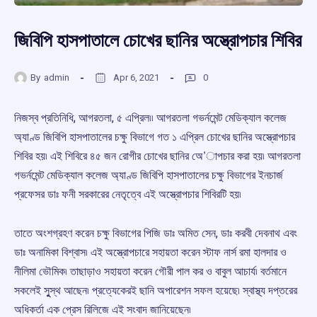
জিবিপি হাসপাতালে চোখের ছানির অস্ত্রোপচার শিবির
By
admin
Apr 6, 2021
0
নিজস্ব প্রতিনিধি, আগরতলা, ৫ এপ্রিল৷৷ আগরতলা গভর্নমেন্ট মেডিক্যাল কলেজ
অ্যাণ্ড জিবিপি হাসপাতালের চক্ষু বিভাগে গত ১ এপ্রিল চোখের ছানির অস্ত্রোপচার
শিবির হয়৷ এই শিবিরে ৪৫ জন রোগীর চোখের ছানির অে’াপচার করা হয়৷ আগরতলা
গভর্নমেন্ট মেডিক্যাল কলেজ অ্যাণ্ড জিবিপি হাসপাতালের চক্ষু বিভাগের ইনচার্জ
প্রফেসর ডাঃ ফনী সরকারের নেতৃত্বে এই অস্ত্রোপচার শিবিরটি হয়৷
তাতে অংশগ্রহণ করেন চক্ষু বিভাগের পিজি ডাঃ অমিত সেন, ডাঃ করবী দেবনাথ এবং
ডাঃ অনামিকা বিশ্বাস৷ এই অস্ত্রোপচারে সহায়তা করেন স্টাফ নার্স রমা হালদার ও
নীলিমা ভৌমিক৷ তাছাড়াও সহায়তা করেন গৌরী পাল কর ও বাবুল আচার্য৷ বর্তমানে
সকলেই সুুস্থ আছেন৷ প্রত্যেকেরই ছানি অপারেশন সফল হয়েছে৷ স্বাস্থ্য দপ্তরের
অধিকর্তা এক প্রেস রিলিজে এই সংবাদ জানিয়েছেন৷