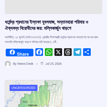
ধর্মেন্দ্র প্রধানের ইস্তফা যুবসমাজ, সন্তানহারা পরিবার ও
ঐক্যবদ্ধ বিরোধীদের জয়: মল্লিকার্জুন খাড়গে
নয়াদিল্লি, ২৫ জুলাই (আইএএনএস): কেন্দ্রীয় শিক্ষামন্ত্রী ধর্মেন্দ্র প্রধানের পদত্যাগের পর কংগ্রেস
সভাপতি মল্লিকার্জুন খাড়গে শনিবার দাবি করেছেন, এটি…
F
W
X
T
T
S
Share
a
h
hr
el
h
By
News Desk
Jul 25, 2026
ce
at
e
e
ar
b
s
a
gr
e
o
A
d
a
o
p
s
m
UNCATEGORIZED
k
p