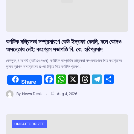
কর্ণাটক মন্ত্রিসভা সম্প্রসারণে কেউ ইস্তফা দেননি, দলে কোনও
অসন্তোষ নেই: কংগ্রেস সভাপতি বি. কে. হরিপ্রসাদ
বেঙ্গালুরু, ৪ আগস্ট (আইএএনএস): কর্ণাটকে সাম্প্রতিক মন্ত্রিসভা সম্প্রসারণকে ঘিরে কংগ্রেসের
অন্দরে ব্যাপক অসন্তোষের জল্পনা উড়িয়ে দিয়ে কর্ণাটক প্রদেশ…
F
W
X
T
T
S
Share
a
h
hr
el
h
By
News Desk
Aug 4, 2026
ce
at
e
e
ar
b
s
a
gr
e
o
A
d
a
o
p
s
m
UNCATEGORIZED