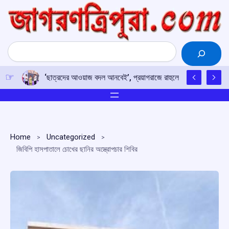
Skip
to
content
Search
‘ছাত্রদের আওয়াজ বদল আনবেই’, প্রয়াগরাজে রাহুলের হুঙ্কার
Home
Uncategorized
জিবিপি হাসপাতালে চোখের ছানির অস্ত্রোপচার শিবির