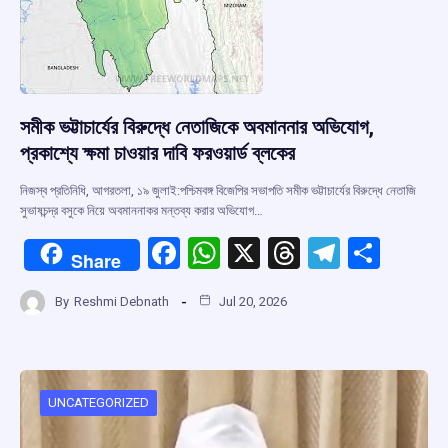
সমীক ভট্টাচার্যের বিরুদ্ধে নেতাজিকে অবমাননার অভিযোগ,
প্রকাশ্যে ক্ষমা চাওয়ার দাবি ফরওয়ার্ড ব্লকের
নিজস্ব প্রতিনিধি, আগরতলা, ১৯ জুলাই:পশ্চিমবঙ্গ বিজেপির সভাপতি সমীক ভট্টাচার্যের বিরুদ্ধে নেতাজি
সুভাষচন্দ্র বসুকে নিয়ে অবমাননাকর মন্তব্য করার অভিযোগ…
F
W
X
T
T
S
Share
a
h
hr
el
h
By
Reshmi Debnath
Jul 20, 2026
ce
at
e
e
ar
b
s
a
gr
e
o
A
d
a
o
p
s
m
UNCATEGORIZED
k
p