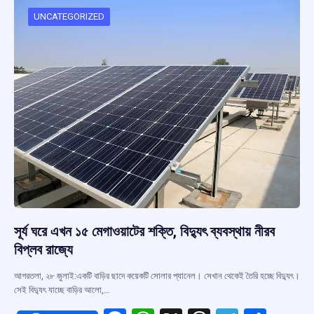
o
A
d
a
o
p
s
m
UNCATEGORIZED
k
p
সূর্য ঘরে এখন ১৫ মেগাওয়াটের শক্তি, বিদ্যুৎ ব্যবস্থায় নীরব
বিপ্লব রাজ্যে
আগরতলা, ২৮ জুলাই:একটি বাড়ির ছাদে কয়েকটি সোলার প্যানেল। সেখান থেকেই তৈরি হচ্ছে বিদ্যুৎ।
সেই বিদ্যুৎ যাচ্ছে বাড়ির আলো,…