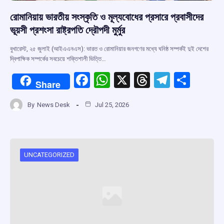
রোমানিয়ায় ভারতীয় সংস্কৃতি ও মূল্যবোধের প্রসারে প্রবাসীদের
ভূয়সী প্রশংসা রাষ্ট্রপতি দ্রৌপদী মুর্মুর
বুখারেস্ট, ২৫ জুলাই (আইএএনএস): ভারত ও রোমানিয়ার জনগণের মধ্যে ঘনিষ্ঠ সম্পর্কই দুই দেশের
দ্বিপাক্ষিক সম্পর্কের সবচেয়ে শক্তিশালী ভিত্তি…
F
W
X
T
T
S
Share
a
h
hr
el
h
By
News Desk
Jul 25, 2026
ce
at
e
e
ar
b
s
a
gr
e
o
A
d
a
o
p
s
m
UNCATEGORIZED
k
p