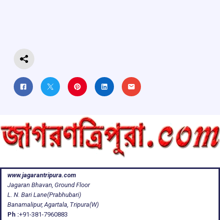
o
A
d
a
o
p
s
m
k
p
www.jagarantripura.com
Jagaran Bhavan, Ground Floor
L. N. Bari Lane(Prabhubari)
Banamalipur, Agartala, Tripura(W)
Ph :
+91-381-7960883