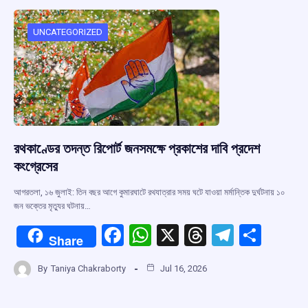
o
A
d
a
o
p
s
m
UNCATEGORIZED
k
p
রথকাণ্ডের তদন্ত রিপোর্ট জনসমক্ষে প্রকাশের দাবি প্রদেশ
কংগ্রেসের
আগরতলা, ১৬ জুলাই: তিন বছর আগে কুমারঘাটে রথযাত্রার সময় ঘটে যাওয়া মর্মান্তিক দুর্ঘটনায় ১০
জন ভক্তের মৃত্যুর ঘটনায়…
F
W
X
T
T
S
Share
a
h
hr
el
h
By
Taniya Chakraborty
Jul 16, 2026
ce
at
e
e
ar
b
s
a
gr
e