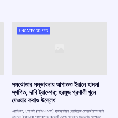
UNCATEGORIZED
সমঝোতার সম্ভাবনায় আপাতত ইরানে হামলা
স্থগিত, দাবি ট্রাম্পের; হরমুজ প্রণালী খুলে
দেওয়ার কথাও উল্লেখ
ওয়াশিংটন, ২ আগস্ট (আইএএনএস): যুক্তরাষ্ট্রের প্রেসিডেন্ট ডোনাল্ড ট্রাম্প দাবি
করেছেন, ইরান এবং মধ্যপ্রাচ্যের কয়েকটি দেশের অনুরোধে যুক্তরাষ্ট্র আপাতত…