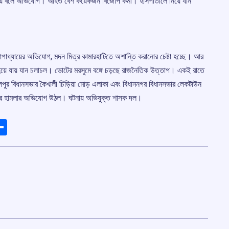
লা হয় বলে অভিযোগ। আহত বেশ কয়েকজন বিজেপি কর্মী। হাসপাতালে নিয়ে যান
্দ্যোপাধ্যায়ের অভিযোগ, মদন মিত্র কামারহাটিতে অশান্তি করানোর চেষ্টা হচ্ছে। আর
য়ে যায় যান চলাচল। ভোটের মরসুমে বঙ্গে চড়ছে রাজনৈতিক উত্তাপ। একই রাতে
ুর বিধানসভার কৈখালী চিড়িয়া মোড় এলাকা এবং বিধাননগর বিধানসভার লেকটাউন
দের ওপর হামলার অভিযোগ উঠল। ঘটনায় অভিযুক্ত শাসক দল।
ads
elegram
Share