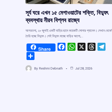
সূর্য ঘরে এখন ১৫ মেগাওয়াটের শক্তি, বিদ্যুৎ
ব্যবস্থায় নীরব বিপ্লব রাজ্যে
আগরতলা, ২৮ জুলাই:একটি বাড়ির ছাদে কয়েকটি সোলার প্যানেল। সেখান থেকে
তৈরি হচ্ছে বিদ্যুৎ। সেই বিদ্যুৎ যাচ্ছে বাড়ির আলো,…
F
W
X
T
T
Share
a
h
hr
el
S
ce
at
e
e
h
b
s
a
g
By
Reshmi Debnath
Jul 28, 2026
ar
o
A
d
a
e
o
p
s
k
p