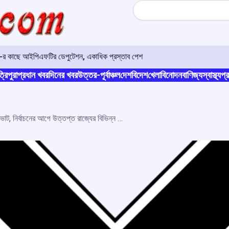
Search
ও-র কাছে আইপিএফটির ডেপুটেশন, একাধিক প্রস্তাব পেশ
্রিপুরা
প্রধান খবর
দিনের খবর
উত্তর-পূর্বাঞ্চল
দেশ
বিদেশ
খেলা
বিনোদন
বাণিজ্য
স্বাস্থ্য
প্র
রাত পোহালেই তৃতীয় দফার ভোট, নির্বাচনের আগে উত্তপ্ত রাজ্যের বিভিন্ন প্রান্ত