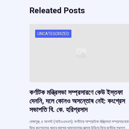
Releated Posts
UNCATEGORIZED
কর্ণাটক মন্ত্রিসভা সম্প্রসারণে কেউ ইস্তফা
দেননি, দলে কোনও অসন্তোষ নেই: কংগ্রেস
সভাপতি বি. কে. হরিপ্রসাদ
বেঙ্গালুরু, ৪ আগস্ট (আইএএনএস): কর্ণাটকে সাম্প্রতিক মন্ত্রিসভা সম্প্রসারণকে
ঘিরে কংগ্রেসের অন্দরে ব্যাপক অসন্তোষের জল্পনা উড়িয়ে দিয়ে কর্ণাটক প্রদেশ…