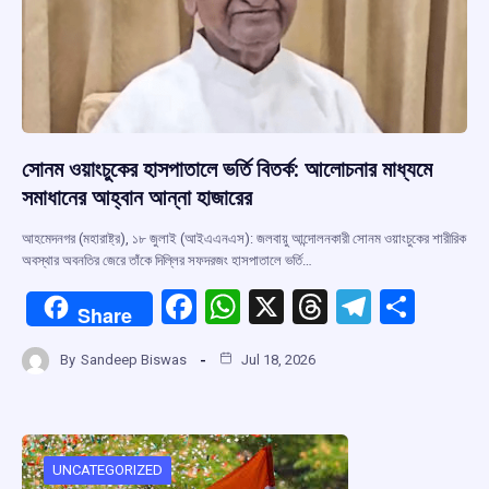
সোনম ওয়াংচুকের হাসপাতালে ভর্তি বিতর্ক: আলোচনার মাধ্যমে
সমাধানের আহ্বান আন্না হাজারের
আহমেদনগর (মহারাষ্ট্র), ১৮ জুলাই (আইএএনএস): জলবায়ু আন্দোলনকারী সোনম ওয়াংচুকের শারীরিক
অবস্থার অবনতির জেরে তাঁকে দিল্লির সফদরজং হাসপাতালে ভর্তি…
F
W
X
T
T
S
Share
a
h
hr
el
h
By
Sandeep Biswas
Jul 18, 2026
ce
at
e
e
ar
b
s
a
gr
e
o
A
d
a
o
p
s
m
UNCATEGORIZED