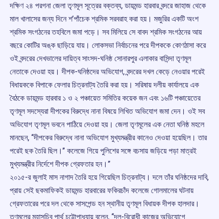
দক্ষিণ ২৪ পরগনা জেলা তৃণমূল সূত্রের বক্তব্য, ডায়মন্ড হারবার বন্দরে জাহাজ থেকে
মাল খালাসের জন্য দিনে শ’পাঁচেক শ্রমিক সরবরাহ করা হয়। মজুরির একটি অংশ
শ্রমিক সংগঠনের তহবিলে জমা পড়ে। সব মিলিয়ে সে বাবদ শ্রমিক সংগঠনের আয়
বছরে কোটির অঙ্ক ছাড়িয়ে যায়। লোকসভা নির্বাচনের পরে দীপককে কোণঠাসা করে
ওই বন্দরের দেখভালের দায়িত্ব সাংসদ-ঘনিষ্ঠ সোনারপুর এলাকার বাসিন্দা তৃণমূল
নেতাকে দেওয়া হয়। দীপক-ঘনিষ্ঠদের অভিযোগ, বন্দরের দখল কেড়ে নেওয়ার পরেই
বিধায়ককে বিপাকে ফেলার চিত্রনাট্য তৈরি করা হয়। সরিষায় দলীয় কার্যালয়ে এক
বৈঠকে ডায়মন্ড হারবার ১ ও ২ পঞ্চায়েত সমিতির কয়েক জন এবং ১৬টি পঞ্চায়েতের
তৃণমূল সদস্যেরা দীপকের বিরুদ্ধে নানা বিষয়ে লিখিত অভিযোগ জমা দেন। ওই সব
অভিযোগ তৃণমূল ভবনে পাঠিয়ে দেওয়া হয়। জেলা তৃণমূলের এক নেতা ঘনিষ্ঠ মহলে
মানছেন, ‘‘দীপকের বিরুদ্ধে নানা অভিযোগ মুখ্যমন্ত্রীর কানেও দেওয়া হয়েছিল। তার
পরেই ছক তৈরি ছিল।’’ কলেজে গিয়ে পুলিশের সঙ্গে বচসায় জড়িয়ে পড়া মাত্রই
মুখ্যমন্ত্রীর নির্দেশে দীপক গ্রেফতার হন।”
২০১৫-র জুলাই মাস নাগাদ তৈরি হয়ে গিয়েছিল চিত্রনাট্য। দলে তাঁর ঘনিষ্ঠদের দাবি,
প্রায় সেই ছকমাফিকই ডায়মন্ড হারবারের ফকিরচাঁদ কলেজে গোলমালের ঘটনায়
গ্রেফতারের পরে দল থেকে সাসপেন্ড হন স্থানীয় তৃণমূল বিধায়ক দীপক হালদার।
তৃণমূলের মহাসচিব পার্থ চট্টোপাধ্যায় বলেন, ‘‘দল-বিরোধী কাজের অভিযোগে