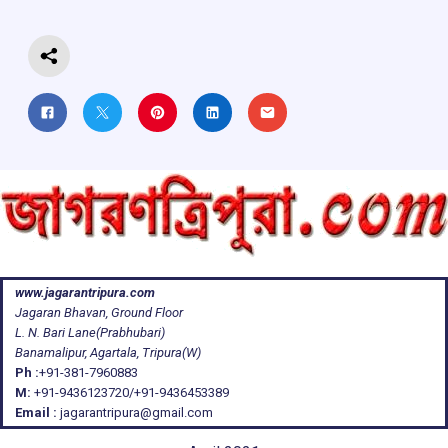
k
p
www.jagarantripura.com
Jagaran Bhavan, Ground Floor
L. N. Bari Lane(Prabhubari)
Banamalipur, Agartala, Tripura(W)
Ph :
+91-381-7960883
M:
+91-9436123720/+91-9436453389
Email :
jagarantripura@gmail.com