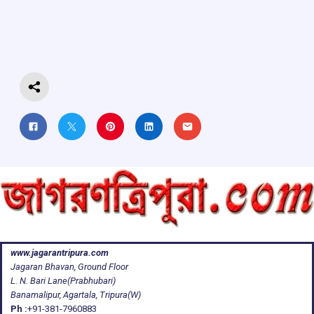
o
A
d
a
o
p
s
m
k
p
www.jagarantripura.com
Jagaran Bhavan, Ground Floor
L. N. Bari Lane(Prabhubari)
Banamalipur, Agartala, Tripura(W)
Ph :
+91-381-7960883