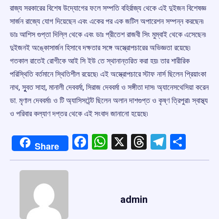
রাজ্য সরকারের বিশেষ উদ্যোগের ফলে সম্পতি বহির্রাজ্য থেকে এই দুইজন বিশেষজ্ঞ
সার্জন রাজ্যে যোগ দিয়েছেন এবং একের পর এক জটিল অপারেশন সম্পন্ন করছেন৷
ডাঃ আশিস গুপ্তা দিল্লি থেকে এবং ডাঃ প্রীতেশ রাজবী সিং মুম্বাই থেকে এসেছেন৷
দুইজনই অঙ্কোসার্জন হিসাবে দক্ষতার সঙ্গে অস্ত্রোপচারের অভিজ্ঞতা রয়েছে৷
গতকাল রাতেই রোগীকে আই সি ইউ তে স্থানান্তরিত করা হয়৷ তার শারীরিক
পরিস্থিতি বর্তমানে স্থিতিশীল রয়েছে৷ এই অস্ত্রোপচারে স্টাফ নার্স ছিলেন প্রিয়াংকা
নাথ, সুুবত সাহা, মানালী দেববর্মা, সিরাজ দেববর্মা ও সঙ্গীতা দাস৷ অ্যানেসথেসিয়া করেন
ডা. মৃণাল দেববর্মা৷ ও টি অ্যাসিসটেন্ট ছিলেন অলান দাশগুপ্ত ও কৃষ্ণ ত্রিপুরা৷ স্বাস্থ্য
ও পরিবার কল্যাণ দপ্তর থেকে এই সংবাদ জানানো হয়েছে৷
Facebook
WhatsApp
X
Threads
Telegr
Shar
Share
admin