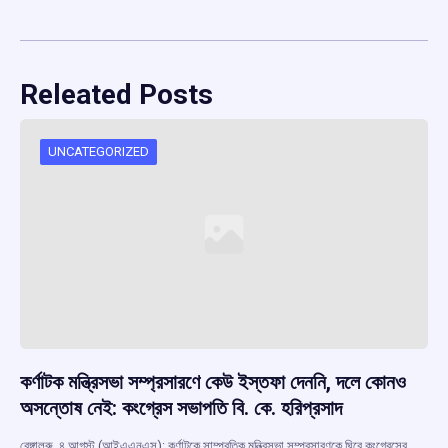
Releated Posts
UNCATEGORIZED
কর্ণাটক মন্ত্রিসভা সম্প্রসারণে কেউ ইস্তফা দেননি, দলে কোনও
অসন্তোষ নেই: কংগ্রেস সভাপতি বি. কে. হরিপ্রসাদ
বেঙ্গালুরু, ৪ আগস্ট (আইএএনএস): কর্ণাটকে সাম্প্রতিক মন্ত্রিসভা সম্প্রসারণকে ঘিরে কংগ্রেসের