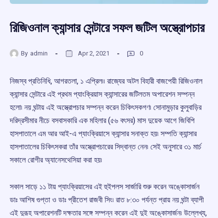
রিজিওনাল ক্যান্সার সেন্টারে সফল জটিল অস্ত্রোপচার
By
admin
Apr 2, 2021
0
নিজস্ব প্রতিনিধি, আগরতলা, ১ এপ্রিল৷৷ রাজ্যের অটল বিহারী বাজপেয়ী রিজিওনাল
ক্যান্সার সেন্টারে এই প্রথম প্যাংক্রিয়াস ক্যান্সারের জটিলতম অপারেশন সম্পন্ন
হলো৷ নয় ঘন্টায় এই অস্ত্রোপচার সম্পন্ন করেন চিকিৎসকগণ৷ সোনামুড়ার কুলুবাড়ির
দরিদ্রসীমার নীচে বসবাসকারি এক মহিলার (৫৬ বৎসর) মাস দুয়েক আগে জিবিপি
হাসপাতালে এম আর আই-এ প্যাংক্রিয়াসে ক্যান্সার সনাক্ত হয়৷ সম্পতি ক্যান্সার
হাসপাতালের চিকিৎসকরা তাঁর অস্ত্রোপচারের সিদ্বান্ত নেন৷ সেই অনুসারে ৩১ মার্চ
সকালে রোগীর অ্যানেসথেসিয়া করা হয়৷
সকাল সাড়ে ১১ টায় প্যাংক্রিয়াসের এই হুইপলস সার্জারি শুরু করেন অঙ্কোসার্জন
ডাঃ আশিষ গুপ্তা ও ডাঃ প্রীতেশ রাজবী সিং৷ রাত ৮:৩০ পর্যন্ত প্রায় নয় ঘন্টা ব্যাপী
এই দুরূহ অপারেশনটি দক্ষতার সঙ্গে সম্পন্ন করেন এই দুই অঙ্কোসার্জন৷ উল্লেখ্য,