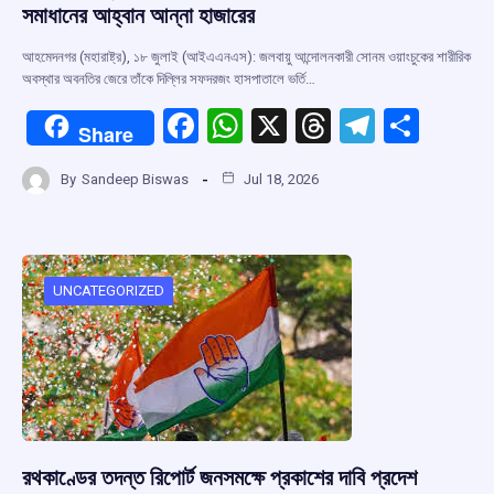
সমাধানের আহ্বান আন্না হাজারের
আহমেদনগর (মহারাষ্ট্র), ১৮ জুলাই (আইএএনএস): জলবায়ু আন্দোলনকারী সোনম ওয়াংচুকের শারীরিক
অবস্থার অবনতির জেরে তাঁকে দিল্লির সফদরজং হাসপাতালে ভর্তি…
F
W
X
T
T
S
Share
a
h
hr
el
h
By
Sandeep Biswas
Jul 18, 2026
ce
at
e
e
ar
b
s
a
gr
e
o
A
d
a
o
p
s
m
UNCATEGORIZED
k
p
রথকাণ্ডের তদন্ত রিপোর্ট জনসমক্ষে প্রকাশের দাবি প্রদেশ