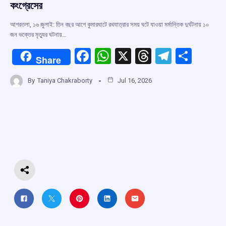
কংগ্রেসের
আগরতলা, ১৬ জুলাই: তিন বছর আগে কুমারঘাটে রথযাত্রার সময় ঘটে যাওয়া মর্মান্তিক দুর্ঘটনায় ১০
জন ভক্তের মৃত্যুর ঘটনায়…
F
W
X
T
T
S
Share
a
h
hr
el
h
By
Taniya Chakraborty
Jul 16, 2026
ce
at
e
e
ar
b
s
a
gr
e
o
A
d
a
o
p
s
m
k
p