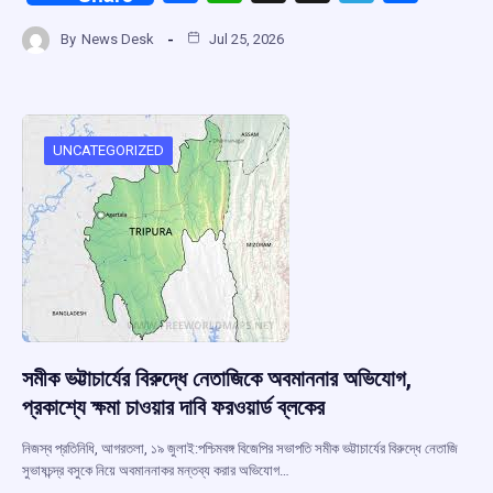
a
h
hr
el
h
By
News Desk
Jul 25, 2026
ce
at
e
e
ar
b
s
a
gr
e
o
A
d
a
o
p
s
m
UNCATEGORIZED
k
p
সমীক ভট্টাচার্যের বিরুদ্ধে নেতাজিকে অবমাননার অভিযোগ,
প্রকাশ্যে ক্ষমা চাওয়ার দাবি ফরওয়ার্ড ব্লকের
নিজস্ব প্রতিনিধি, আগরতলা, ১৯ জুলাই:পশ্চিমবঙ্গ বিজেপির সভাপতি সমীক ভট্টাচার্যের বিরুদ্ধে নেতাজি
সুভাষচন্দ্র বসুকে নিয়ে অবমাননাকর মন্তব্য করার অভিযোগ…