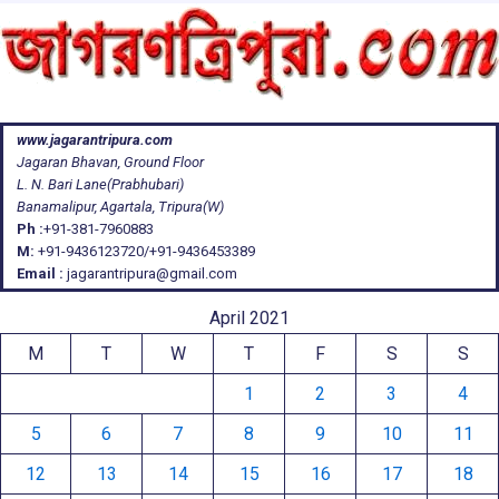
www.jagarantripura.com
Jagaran Bhavan, Ground Floor
L. N. Bari Lane(Prabhubari)
Banamalipur, Agartala, Tripura(W)
Ph :
+91-381-7960883
M:
+91-9436123720/+91-9436453389
Email :
jagarantripura@gmail.com
April 2021
M
T
W
T
F
S
S
1
2
3
4
5
6
7
8
9
10
11
12
13
14
15
16
17
18