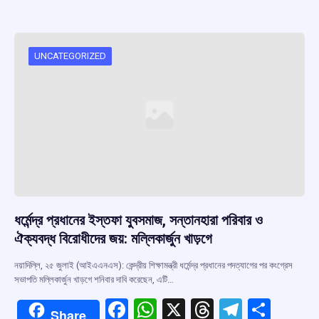
b
s
a
gr
e
o
A
d
a
o
p
s
m
UNCATEGORIZED
k
p
ধর্মেন্দ্র প্রধানের ইস্তফা যুবসমাজ, সন্তানহারা পরিবার ও
ঐক্যবদ্ধ বিরোধীদের জয়: মল্লিকার্জুন খাড়গে
নয়াদিল্লি, ২৫ জুলাই (আইএএনএস): কেন্দ্রীয় শিক্ষামন্ত্রী ধর্মেন্দ্র প্রধানের পদত্যাগের পর কংগ্রেস
সভাপতি মল্লিকার্জুন খাড়গে শনিবার দাবি করেছেন, এটি…
F
W
X
T
T
S
Share