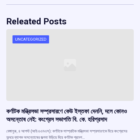
Releated Posts
UNCATEGORIZED
কর্ণাটক মন্ত্রিসভা সম্প্রসারণে কেউ ইস্তফা দেননি, দলে কোনও
অসন্তোষ নেই: কংগ্রেস সভাপতি বি. কে. হরিপ্রসাদ
বেঙ্গালুরু, ৪ আগস্ট (আইএএনএস): কর্ণাটকে সাম্প্রতিক মন্ত্রিসভা সম্প্রসারণকে ঘিরে কংগ্রেসের
অন্দরে ব্যাপক অসন্তোষের জল্পনা উড়িয়ে দিয়ে কর্ণাটক প্রদেশ…