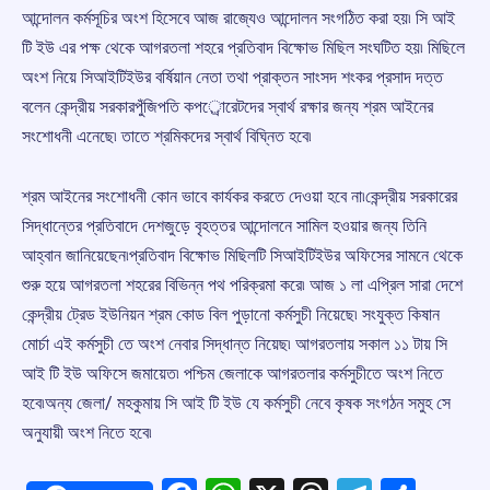
আন্দোলন কর্মসূচির অংশ হিসেবে আজ রাজ্যেও আন্দোলন সংগঠিত করা হয়৷ সি আই
টি ইউ এর পক্ষ থেকে আগরতলা শহরে প্রতিবাদ বিক্ষোভ মিছিল সংঘটিত হয়৷ মিছিলে
অংশ নিয়ে সিআইটিইউর বর্ষিয়ান নেতা তথা প্রাক্তন সাংসদ শংকর প্রসাদ দত্ত
বলেন কেন্দ্রীয় সরকারপুঁজিপতি কপর্োরেটদের স্বার্থ রক্ষার জন্য শ্রম আইনের
সংশোধনী এনেছে৷ তাতে শ্রমিকদের স্বার্থ বিঘ্নিত হবে৷
শ্রম আইনের সংশোধনী কোন ভাবে কার্যকর করতে দেওয়া হবে না৷কেন্দ্রীয় সরকারের
সিদ্ধান্তের প্রতিবাদে দেশজুড়ে বৃহত্তর আন্দোলনে সামিল হওয়ার জন্য তিনি
আহ্বান জানিয়েছেন৷প্রতিবাদ বিক্ষোভ মিছিলটি সিআইটিইউর অফিসের সামনে থেকে
শুরু হয়ে আগরতলা শহরের বিভিন্ন পথ পরিক্রমা করে৷ আজ ১ লা এপ্রিল সারা দেশে
কেন্দ্রীয় ট্রেড ইউনিয়ন শ্রম কোড বিল পুড়ানো কর্মসুচী নিয়েছে৷ সংযুক্ত কিষান
মোর্চা এই কর্মসুচী তে অংশ নেবার সিদ্ধান্ত নিয়েছ৷ আগরতলায় সকাল ১১ টায় সি
আই টি ইউ অফিসে জমায়েত৷ পশ্চিম জেলাকে আগরতলার কর্মসুচীতে অংশ নিতে
হবে৷অন্য জেলা/ মহকুমায় সি আই টি ইউ যে কর্মসুচী নেবে কৃষক সংগঠন সমুহ সে
অনুযায়ী অংশ নিতে হবে৷