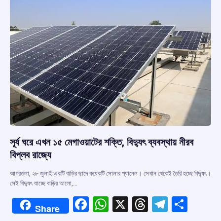
k
p
সূর্য ঘরে এখন ১৫ মেগাওয়াটের শক্তি, বিদ্যুৎ ব্যবস্থায় নীরব
বিপ্লব রাজ্যে
আগরতলা, ২৮ জুলাই:একটি বাড়ির ছাদে কয়েকটি সোলার প্যানেল। সেখান থেকেই তৈরি হচ্ছে বিদ্যুৎ।
সেই বিদ্যুৎ যাচ্ছে বাড়ির আলো,…
F
W
X
T
T
S
Share
a
h
hr
el
h