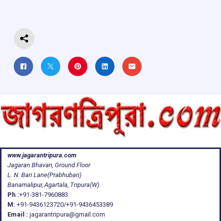
o
p
s
m
k
p
www.jagarantripura.com
Jagaran Bhavan, Ground Floor
L. N. Bari Lane(Prabhubari)
Banamalipur, Agartala, Tripura(W)
Ph :
+91-381-7960883
M:
+91-9436123720/+91-9436453389
Email :
jagarantripura@gmail.com