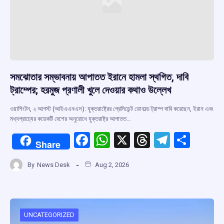
সমঝোতার সম্ভাবনায় আপাতত ইরানে হামলা স্থগিত, দাবি
ট্রাম্পের; হরমুজ প্রণালী খুলে দেওয়ার কথাও উল্লেখ
ওয়াশিংটন, ২ আগস্ট (আইএএনএস): যুক্তরাষ্ট্রের প্রেসিডেন্ট ডোনাল্ড ট্রাম্প দাবি করেছেন, ইরান এবং
মধ্যপ্রাচ্যের কয়েকটি দেশের অনুরোধে যুক্তরাষ্ট্র আপাতত…
F
W
X
T
T
S
Share
a
h
hr
el
h
By
News Desk
Aug 2, 2026
ce
at
e
e
ar
b
s
a
gr
e
o
A
d
a
o
p
s
m
UNCATEGORIZED