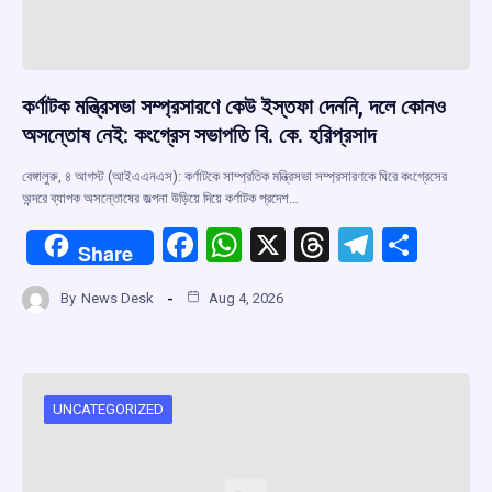
কর্ণাটক মন্ত্রিসভা সম্প্রসারণে কেউ ইস্তফা দেননি, দলে কোনও
অসন্তোষ নেই: কংগ্রেস সভাপতি বি. কে. হরিপ্রসাদ
বেঙ্গালুরু, ৪ আগস্ট (আইএএনএস): কর্ণাটকে সাম্প্রতিক মন্ত্রিসভা সম্প্রসারণকে ঘিরে কংগ্রেসের
অন্দরে ব্যাপক অসন্তোষের জল্পনা উড়িয়ে দিয়ে কর্ণাটক প্রদেশ…
F
W
X
T
T
S
Share
a
h
hr
el
h
By
News Desk
Aug 4, 2026
ce
at
e
e
ar
b
s
a
gr
e
o
A
d
a
o
p
s
m
UNCATEGORIZED
k
p