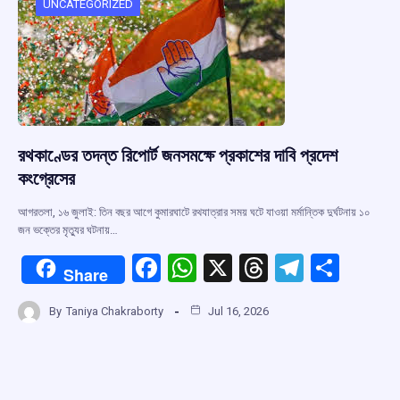
o
p
s
m
UNCATEGORIZED
k
p
রথকাণ্ডের তদন্ত রিপোর্ট জনসমক্ষে প্রকাশের দাবি প্রদেশ
কংগ্রেসের
আগরতলা, ১৬ জুলাই: তিন বছর আগে কুমারঘাটে রথযাত্রার সময় ঘটে যাওয়া মর্মান্তিক দুর্ঘটনায় ১০
জন ভক্তের মৃত্যুর ঘটনায়…
F
W
X
T
T
S
Share
a
h
hr
el
h
By
Taniya Chakraborty
Jul 16, 2026
ce
at
e
e
ar
b
s
a
gr
e
o
A
d
a