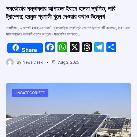
সমঝোতার সম্ভাবনায় আপাতত ইরানে হামলা স্থগিত, দাবি
ট্রাম্পের; হরমুজ প্রণালী খুলে দেওয়ার কথাও উল্লেখ
ওয়াশিংটন, ২ আগস্ট (আইএএনএস): যুক্তরাষ্ট্রের প্রেসিডেন্ট ডোনাল্ড ট্রাম্প দাবি করেছেন, ইরান এবং
মধ্যপ্রাচ্যের কয়েকটি দেশের অনুরোধে যুক্তরাষ্ট্র আপাতত…
F
W
X
T
T
S
Share
a
h
hr
el
h
By
News Desk
Aug 2, 2026
ce
at
e
e
ar
b
s
a
gr
e
o
A
d
a
o
p
s
m
UNCATEGORIZED
k
p