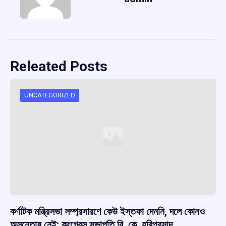
Releated Posts
UNCATEGORIZED
কর্ণাটক মন্ত্রিসভা সম্প্রসারণে কেউ ইস্তফা দেননি, দলে কোনও
অসন্তোষ নেই: কংগ্রেস সভাপতি বি. কে. হরিপ্রসাদ