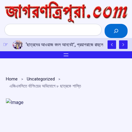
Skip
to
content
Search
‘ছাত্রদের আওয়াজ বদল আনবেই’, প্রয়াগরাজে রাহুলের হুঙ্কার
Home
Uncategorized
এজিএমসিতে র্যাগিংয়ের অভিযোগে ৮ ছাত্রকে শাস্তি