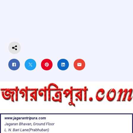
b
s
a
gr
e
o
A
d
a
o
p
s
m
k
p
www.jagarantripura.com
Jagaran Bhavan, Ground Floor
L. N. Bari Lane(Prabhubari)