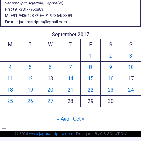
Banamalipur, Agartala, Tripura(W)
Ph :
+91-381-7960883
M:
+91-9436123720/+91-9436453389
Email :
jagarantripura@gmail.com
September 2017
M
T
W
T
F
S
S
1
2
3
4
5
6
7
8
9
10
11
12
13
14
15
16
17
18
19
20
21
22
23
24
25
26
27
28
29
30
« Aug
Oct »
© 2026
www.jagarantripura.com .
Designed By CIS SOLUTION