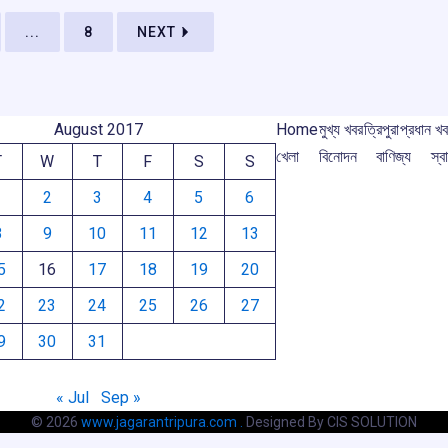
o
p
s
m
k
p
...
8
NEXT
August 2017
Home
মুখ্য খবর
ত্রিপুরা
প্রধান খ
খেলা
বিনোদন
বাণিজ্য
স্বা
T
W
T
F
S
S
1
2
3
4
5
6
8
9
10
11
12
13
5
16
17
18
19
20
2
23
24
25
26
27
9
30
31
« Jul
Sep »
© 2026
www.jagarantripura.com .
Designed By CIS SOLUTION