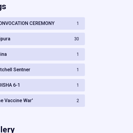
gs
ONVOCATION CEREMONY
1
ripura
30
hina
1
itchell Sentner
1
DISHA 6-1
1
he Vaccine War'
2
lery