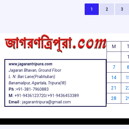
1
2
3
M
www.jagarantripura.com
7
Jagaran Bhavan, Ground Floor
L. N. Bari Lane(Prabhubari)
14
1
Banamalipur, Agartala, Tripura(W)
21
2
Ph :
+91-381-7960883
M:
+91-9436123720/+91-9436453389
28
2
Email :
jagarantripura@gmail.com