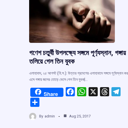
গণেশ চতুর্থী উপলক্ষ্যে সঙ্গমে পূর্ণ্যস্নান, গঙ্গায়
তলিয়ে গেল তিন যুবক
এলাহাবাদ, ২৫ আগস্ট (হি.স.): উত্তর প্রদেশের এলাহাবাদে সঙ্গমে পূর্ণ্যস্নান ক
এসে গঙ্গায় জলের তোড়ে ভেসে গেল তিন যুবক|…
F
W
X
T
T
Share
a
h
hr
el
S
ce
at
e
e
h
b
s
a
g
By
admin
Aug 25, 2017
ar