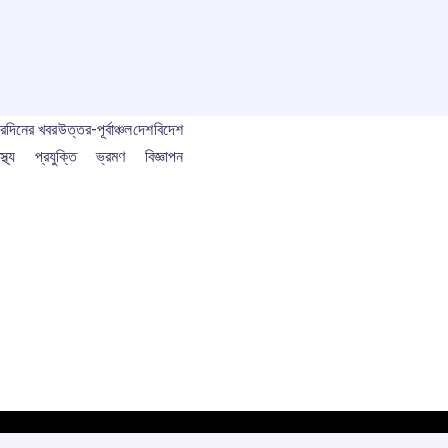
বর
দিনের খবর
উত্তর-পূর্বাঞ্চল
দেশ
বিদেশ
স্থ্য
প্রযুক্তি
ভ্রমণ
বিজ্ঞাপন