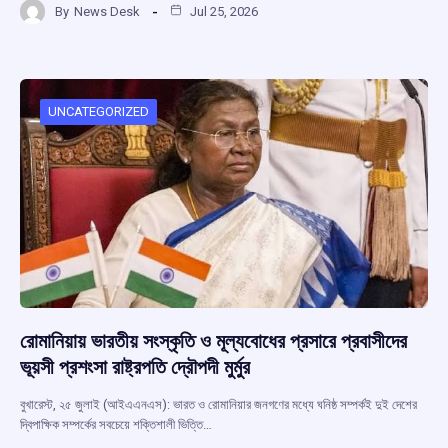
By
News Desk
Jul 25, 2026
ce
at
e
e
ar
b
s
a
gr
e
o
A
d
a
o
p
s
m
UNCATEGORIZED
k
p
রোমানিয়ায় ভারতীয় সংস্কৃতি ও মূল্যবোধের প্রসারে প্রবাসীদের
ভূয়সী প্রশংসা রাষ্ট্রপতি দ্রৌপদী মুর্মুর
বুখারেস্ট, ২৫ জুলাই (আইএএনএস): ভারত ও রোমানিয়ার জনগণের মধ্যে ঘনিষ্ঠ সম্পর্কই দুই দেশের
দ্বিপাক্ষিক সম্পর্কের সবচেয়ে শক্তিশালী ভিত্তি…