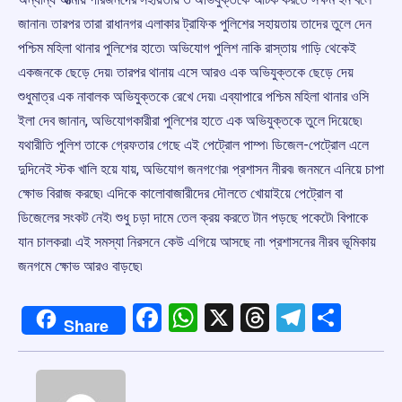
জানান৷ তারপর তারা রাধানগর এলাকার ট্রাফিক পুলিশের সহায়তায় তাদের তুলে দেন
পশ্চিম মহিলা থানার পুলিশের হাতে৷ অভিযোগ পুলিশ নাকি রাস্তায় গাড়ি থেকেই
একজনকে ছেড়ে দেয়৷ তারপর থানায় এসে আরও এক অভিযুক্তকে ছেড়ে দেয়
শুধুমাত্র এক নাবালক অভিযুক্তকে রেখে দেয়৷ এব্যাপারে পশ্চিম মহিলা থানার ওসি
ইলা দেব জানান, অভিযোগকারীরা পুলিশের হাতে এক অভিযুক্তকে তুলে দিয়েছে৷
যথারীতি পুলিশ তাকে গ্রেফতার গেছে এই পেট্রোল পাম্প৷ ডিজেল-পেট্রোল এলে
দুদিনেই স্টক খালি হয়ে যায়, অভিযোগ জনগণের৷ প্রশাসন নীরব৷ জনমনে এনিয়ে চাপা
ক্ষোভ বিরাজ করছে৷ এদিকে কালোবাজারীদের দৌলতে খোয়াইয়ে পেট্রোল বা
ডিজেলের সংকট নেই৷ শুধু চড়া দামে তেল ক্রয় করতে টান পড়ছে পকেটে৷ বিপাকে
যান চালকরা৷ এই সমস্যা নিরসনে কেউ এগিয়ে আসছে না৷ প্রশাসনের নীরব ভূমিকায়
জনগমে ক্ষোভ আরও বাড়ছে৷
Facebook
WhatsApp
X
Threads
Telegr
Shar
Share