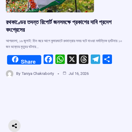
রথকাণ্ডের তদন্ত রিপোর্ট জনসমক্ষে প্রকাশের দাবি প্রদেশ
কংগ্রেসের
আগরতলা, ১৬ জুলাই: তিন বছর আগে কুমারঘাটে রথযাত্রার সময় ঘটে যাওয়া মর্মান্তিক দুর্ঘটনায় ১০
জন ভক্তের মৃত্যুর ঘটনায়…
F
W
X
T
T
S
Share
a
h
hr
el
h
By
Taniya Chakraborty
Jul 16, 2026
ce
at
e
e
ar
b
s
a
gr
e
o
A
d
a
o
p
s
m
k
p