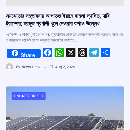
সমঝোতার সম্ভাবনায় আপাতত ইরানে হামলা স্থগিত, দাবি
ট্রাম্পের; হরমুজ প্রণালী খুলে দেওয়ার কথাও উল্লেখ
ওয়াশিংটন, ২ আগস্ট (আইএএনএস): যুক্তরাষ্ট্রের প্রেসিডেন্ট ডোনাল্ড ট্রাম্প দাবি করেছেন, ইরান এবং
মধ্যপ্রাচ্যের কয়েকটি দেশের অনুরোধে যুক্তরাষ্ট্র আপাতত…
F
W
X
T
T
S
Share
a
h
hr
el
h
By
News Desk
Aug 2, 2026
ce
at
e
e
ar
b
s
a
gr
e
o
A
d
a
o
p
s
m
UNCATEGORIZED
k
p