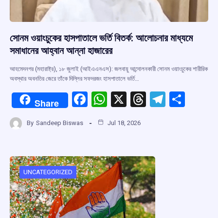
সোনম ওয়াংচুকের হাসপাতালে ভর্তি বিতর্ক: আলোচনার মাধ্যমে
সমাধানের আহ্বান আন্না হাজারের
আহমেদনগর (মহারাষ্ট্র), ১৮ জুলাই (আইএএনএস): জলবায়ু আন্দোলনকারী সোনম ওয়াংচুকের শারীরিক
অবস্থার অবনতির জেরে তাঁকে দিল্লির সফদরজং হাসপাতালে ভর্তি…
F
W
X
T
T
S
Share
a
h
hr
el
h
By
Sandeep Biswas
Jul 18, 2026
ce
at
e
e
ar
b
s
a
gr
e
o
A
d
a
o
p
s
m
UNCATEGORIZED
k
p