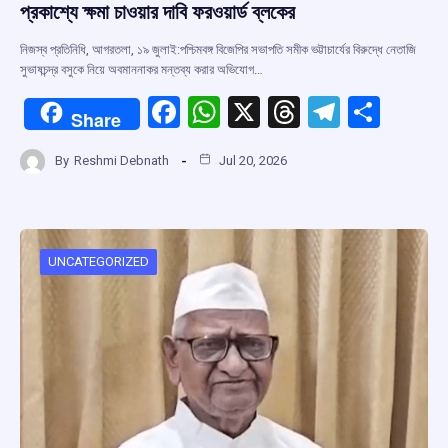
প্রকাশ্যে ক্ষমা চাওয়ার দাবি ফরওয়ার্ড ব্লকের
নিজস্ব প্রতিনিধি, আগরতলা, ১৯ জুলাই:পশ্চিমবঙ্গ বিজেপির সভাপতি সমীক ভট্টাচার্যের বিরুদ্ধে নেতাজি
সুভাষচন্দ্র বসুকে নিয়ে অবমাননাকর মন্তব্য করার অভিযোগ…
F
W
X
T
T
S
Share
a
h
hr
el
h
By
Reshmi Debnath
Jul 20, 2026
ce
at
e
e
ar
b
s
a
gr
e
o
A
d
a
o
p
s
m
UNCATEGORIZED
k
p