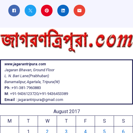
www.jagarantripura.com
Jagaran Bhavan, Ground Floor
L. N. Bari Lane(Prabhubari)
Banamalipur, Agartala, Tripura(W)
Ph :
+91-381-7960883
M:
+91-9436123720/+91-9436453389
Email :
jagarantripura@gmail.com
August 2017
M
T
W
T
F
S
S
1
2
3
4
5
6