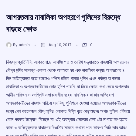
আগরতলায় নাবালিকা অপহরণে পুলিশের বিরুদ্ধে
বাড়ছে ক্ষোভ
By
admin
Aug 10, 2017
0
নিজস্ব প্রতিনিধি, আগরতলা,৯ আগষ্ট৷৷ গত ৩ তারিখ সন্ধ্যারাতে রাজধানী আগরতলার
বৌদ্ধ মন্দির সংলগ্ণ এলাকা থেকে অপহৃতা হয় এক
নাবালিকা কন্যা৷ অপহরণের ৪
দিন অতিক্রান্ত হতে চললেও পশ্চিম মহিলা থানার পুলিশ এখন পর্যন্ত অপহৃতা
নাবালিকা ও অপহরণকারীদের কোন হদিশ পায়নি৷ যা নিয়ে ক্ষোভ দেখা দেয়ে অপহৃতার
আত্মীয় পরিজন ও সংশ্লিষ্ট এলাকাবাসীর মধ্যে৷ নাবালিকার কাকার অভিযোগ
অপহরণকারীদের নামধাম পরিচয় সব কিছু পুলিশকে দেওয়া হয়েছে৷ অপহরণকারীদের
মধ্যে বেশ কয়েকজন বৌদ্ধমন্দির এলাকায় দিব্যি ঘুরে বেড়াচ্ছেন৷ অথচ পুলিশ এবিষয়ে
কোন প্রকার উদ্যোগ নিচ্ছেন না৷ এই অবস্থায় সোমবার বেলা ৩টা নাগাত অপহৃতার
কাকা ৩ অভিযুক্তকে রাধানগর বিওসি’র সামনে দেখতে পান৷ তারপর তিনি তার আরও
অন্যান্য আত্মীয় পরিজনদের সহায়তায় ৩ অভিযুক্তকে আটক করতে সক্ষম হন বলে