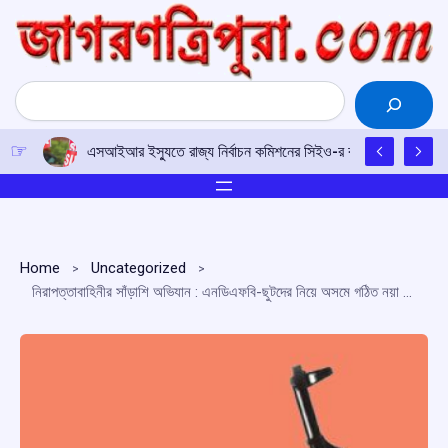
Skip
to
content
Search
এসআইআর ইস্যুতে রাজ্য নির্বাচন কমিশনের সিইও-র কাছে আইপিএফটির ড
Home
Uncategorized
নিরাপত্তাবাহিনীর সাঁড়াশি অভিযান : এনডিএফবি-ছুটদের নিয়ে অসমে গঠিত নয়া জঙ্গি সংগঠন