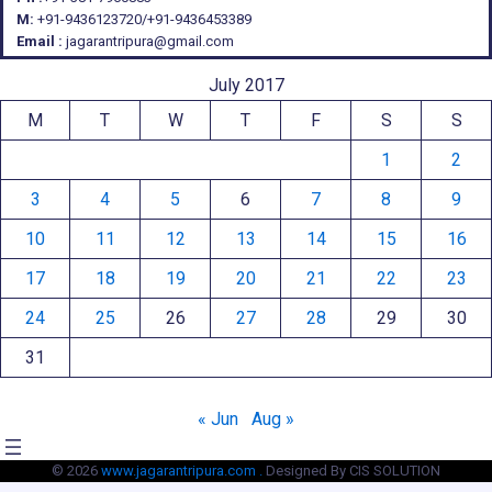
M:
+91-9436123720/+91-9436453389
Email :
jagarantripura@gmail.com
July 2017
M
T
W
T
F
S
S
1
2
3
4
5
6
7
8
9
10
11
12
13
14
15
16
17
18
19
20
21
22
23
24
25
26
27
28
29
30
31
« Jun
Aug »
© 2026
www.jagarantripura.com .
Designed By CIS SOLUTION