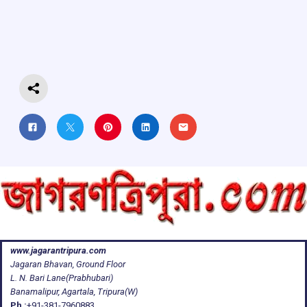
o
A
d
a
o
p
s
m
k
p
www.jagarantripura.com
Jagaran Bhavan, Ground Floor
L. N. Bari Lane(Prabhubari)
Banamalipur, Agartala, Tripura(W)
Ph :
+91-381-7960883