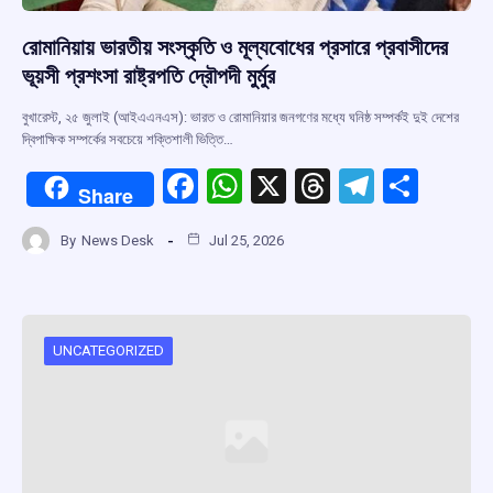
রোমানিয়ায় ভারতীয় সংস্কৃতি ও মূল্যবোধের প্রসারে প্রবাসীদের
ভূয়সী প্রশংসা রাষ্ট্রপতি দ্রৌপদী মুর্মুর
বুখারেস্ট, ২৫ জুলাই (আইএএনএস): ভারত ও রোমানিয়ার জনগণের মধ্যে ঘনিষ্ঠ সম্পর্কই দুই দেশের
দ্বিপাক্ষিক সম্পর্কের সবচেয়ে শক্তিশালী ভিত্তি…
F
W
X
T
T
S
Share
a
h
hr
el
h
By
News Desk
Jul 25, 2026
ce
at
e
e
ar
b
s
a
gr
e
o
A
d
a
o
p
s
m
UNCATEGORIZED
k
p