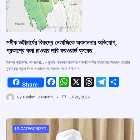
সমীক ভট্টাচার্যের বিরুদ্ধে নেতাজিকে অবমাননার অভিযোগ,
প্রকাশ্যে ক্ষমা চাওয়ার দাবি ফরওয়ার্ড ব্লকের
নিজস্ব প্রতিনিধি, আগরতলা, ১৯ জুলাই:পশ্চিমবঙ্গ বিজেপির সভাপতি সমীক ভট্টাচার্যের বিরুদ্ধে নেতাজি
সুভাষচন্দ্র বসুকে নিয়ে অবমাননাকর মন্তব্য করার অভিযোগ…
F
W
X
T
T
S
Share
a
h
hr
el
h
By
Reshmi Debnath
Jul 20, 2026
ce
at
e
e
ar
b
s
a
gr
e
o
A
d
a
o
p
s
m
UNCATEGORIZED