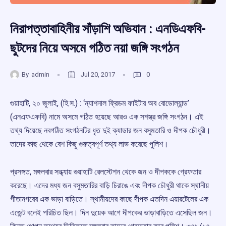
নিরাপত্তাবাহিনীর সাঁড়াশি অভিযান : এনডিএফবি-
ছুটদের নিয়ে অসমে গঠিত নয়া জঙ্গি সংগঠন
By
admin
Jul 20, 2017
0
গুয়াহাটি, ২০ জুলাই, (হি.স.) : ‘ন্যাশনাল ফ্রিডম ফাইটার অব বোডোল্যান্ড’
(এনএফএফবি) নামে অসমে গঠিত হয়েছে আরও এক সশস্ত্র জঙ্গি সংগঠন। এই
তথ্য দিয়েছে নবগঠিত সংগঠনটির ধৃত দুই ক্যাডার জন বসুমতারি ও দীপক চৌধুরী।
তাদের কাছ থেকে বেশ কিছু গুরুত্বপূর্ণ তথ্য লাভ করেছে পুলিশ।
প্রসঙ্গত, মঙ্গলবার সন্ধ্যায় গুয়াহাটি রেলস্টেশন থেকে জন ও দীপককে গ্রেফতার
করেছে। এদের মধ্য জন বসুমতারির বাড়ি চিরাঙে এবং দীপক চৌধুরী থাকে স্থানীয়
গীতানগরের এক ভাড়া বাড়িতে। স্থানীয়দের কাছে দীপক এতদিন এয়ারটেলের এক
এজেন্ট বলেই পরিচিত ছিল। দিন দুয়েক আগে দীপকের ভাড়াবাড়িতে এসেছিল জন।