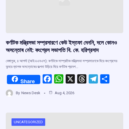
কর্ণাটক মন্ত্রিসভা সম্প্রসারণে কেউ ইস্তফা দেননি, দলে কোনও
অসন্তোষ নেই: কংগ্রেস সভাপতি বি. কে. হরিপ্রসাদ
বেঙ্গালুরু, ৪ আগস্ট (আইএএনএস): কর্ণাটকে সাম্প্রতিক মন্ত্রিসভা সম্প্রসারণকে ঘিরে কংগ্রেসের
অন্দরে ব্যাপক অসন্তোষের জল্পনা উড়িয়ে দিয়ে কর্ণাটক প্রদেশ…
F
W
X
T
T
S
Share
a
h
hr
el
h
By
News Desk
Aug 4, 2026
ce
at
e
e
ar
b
s
a
gr
e
o
A
d
a
o
p
s
m
UNCATEGORIZED