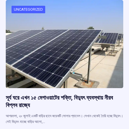
o
A
d
a
o
p
s
m
UNCATEGORIZED
k
p
সূর্য ঘরে এখন ১৫ মেগাওয়াটের শক্তি, বিদ্যুৎ ব্যবস্থায় নীরব
বিপ্লব রাজ্যে
আগরতলা, ২৮ জুলাই:একটি বাড়ির ছাদে কয়েকটি সোলার প্যানেল। সেখান থেকেই তৈরি হচ্ছে বিদ্যুৎ।
সেই বিদ্যুৎ যাচ্ছে বাড়ির আলো,…