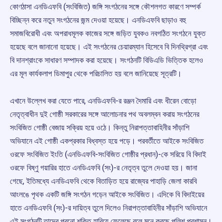
কোণঠাসা এনডিএফবি (সংবিজিত) জঙ্গি সংগঠনের সঙ্গে কৌশলগত কারণে সম্পর্ক
বিচ্ছিন্ন করে নতুন সংগঠনের জন্ম দেওয়া হয়েছে। এনডিএফবি ছাড়াও বহু
সমাজবিরোধী এবং অপরাধমূলক কাজের সঙ্গে জড়িত যুবকও নবগঠিত সংগঠনে যুক্ত
হয়েছে বলে জানানো হয়েছে। এই সংগঠনের চেয়ারম্যান হিসেবে বি দিনথ্রিগ্রা এবং
বি দানশ্রাংকে সাধারণ সম্পাদক করা হয়েছে। সংগঠনটি বিডিএডি ভিত্তিক হলেও
এর মূল কার্যকলাপ ডিমাপুর থেকে পরিচালিত হয় বলে জানিয়েছে সূত্রটি।
এখানে উল্লেখ করা যেতে পারে, এনডিএফবি-র রঞ্জন দৈমারি এবং ধীরেন বোড়ো
নেতৃত্বাধীন দুই গোষ্ঠী সরকারের সঙ্গে আলোচনার পথ অবলম্বন করায় সংগঠনের
সংবিজিত গোষ্ঠী বেজায় সক্রিয় হয়ে ওঠে। কিন্তু নিরাপত্তাবাহিনীর সাঁড়াশি
অভিযানে এই গোষ্ঠী একপ্রকার বিধ্বস্ত হয়ে পড়ে। পরবর্তীতে আইকে সংবিজিত
ওরফে সংবিজিত ইংতি (এনডিএফবি-সংবিজিত গোষ্ঠীর প্রধান)-কে সরিয়ে বি বিদাই
ওরফে বিষ্ণু গয়ারির হাতে এনডিএফবি (সং)-র নেতৃত্ব তুলে দেওয়া হয়। জানা
গেছে, ইতিমধ্যে এনডিএফবি থেকে বিতাড়িত হয়ে রাজ্যের পাহাড়ি জেলা কারবি
আংলঙে পৃথক একটি জঙ্গি সংগঠন গড়েন আইকে সংবিজিত। এদিকে বি বিদাইয়ের
হাতে এনডিএফবি (সং)-র দায়িত্ব তুলে দিলেও নিরাপত্তাবাহিনীর সাঁড়াশি অভিযানে
এই সংগঠনটি তাদের পুরনো শক্তি হারিয়ে ফেলেছে বলে মনে করছে পুলিশ প্রশাসন।