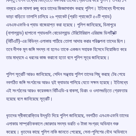
কিন্তু গোপন তথ্যের ভিত্তিতে মঙ্গলবার তাদের গ্রেফতার করে পুলিশ। ৩৭৯/১৭
নম্বরে এক মামলা রুজু করে তাদের জিজ্ঞাসাবাদ করছে পুলিশ। ইতিমধ্যে দীপকের
ভাড়া বাড়িতে তালাশি চালিয়ে ২৬ প্যাকেট (প্রতি প্যাকেটে ৫০টি প্যাড)
এনএফএফবি-র প্যাড বাজেয়াপ্ত করা হয়েছে। পুলিশ জানিয়েছে, ডিমাপুরে
(নাগাল্যান্ড) ছাপানো প্যাডগুলি বোডোল্যান্ড টেরিটোরিয়াল এরিয়াজ ডিসট্রিক্ট
(বিটিএটি)-এর বিভিন্ন এলাকায় পাঠিয়ে তোলা আদায় করার পরিকল্পনা তাদের ছিল।
তবে দীপক মূল জঙ্গি সদস্য না হলেও তাকে একজন সহায়ক হিসেবে নিয়োজিত করে
তার মাধ্যমে এ ধরনের কাজ করানো হতো বলে পুলিশ সূত্র জানিয়েছে।
পুলিশ সূত্রটি আরও জানিয়েছে, সেদিন সন্ধ্যায় পুলিশ তাদের পিছু করছে টের পেয়ে
নবগঠিত জঙ্গি সংগঠনের আরও দুই ক্যাডার পালিয়ে যেতে সক্ষম হয়েছে। ইতিমধ্যে
এই সংগঠনের আরও কয়েকজন বিটিএডি-র বাকসা, ডিরাং ও ওদালগুড়িতে গ্রেফতার
হয়েছে বলে জানিয়েছে সূত্রটি।
ধৃতদের স্বীকারোক্তির উদ্ধৃতি দিয়ে পুলিশ জানিয়েছে, নবগঠিত এনএফএফবি তাদের
এলাকায় সাম্প্রতিককালে জোরদার সদস্য ভরতি ও টাকা সংগ্রহ অভিযান শুরু
করেছে। ধৃতদের কাছে পুলিশ নাকি জানতে পেরেছে, সেনা-পুলিশের যৌথ অভিযানে