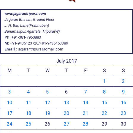
www.jagarantripura.com
Jagaran Bhavan, Ground Floor
L. N. Bari Lane(Prabhubari)
Banamalipur, Agartala, Tripura(W)
Ph :
+91-381-7960883
M:
+91-9436123720/+91-9436453389
Email :
jagarantripura@gmail.com
July 2017
M
T
W
T
F
S
S
1
2
3
4
5
6
7
8
9
10
11
12
13
14
15
16
17
18
19
20
21
22
23
24
25
26
27
28
29
30