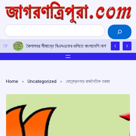
Skip
to
content
Search
কৈলাসহর সীমান্তে বিএসএফের গুলিতে বাংলাদেশি নাগরিকের মৃত্যু, চাঞ্চল্য
Home
Uncategorized
যোগেন্দ্রনগরে রাজনৈতিক তরজা