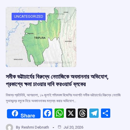
b
s
a
gr
e
o
A
d
a
o
p
s
m
UNCATEGORIZED
k
p
সমীক ভট্টাচার্যের বিরুদ্ধে নেতাজিকে অবমাননার অভিযোগ,
প্রকাশ্যে ক্ষমা চাওয়ার দাবি ফরওয়ার্ড ব্লকের
নিজস্ব প্রতিনিধি, আগরতলা, ১৯ জুলাই:পশ্চিমবঙ্গ বিজেপির সভাপতি সমীক ভট্টাচার্যের বিরুদ্ধে নেতাজি
সুভাষচন্দ্র বসুকে নিয়ে অবমাননাকর মন্তব্য করার অভিযোগ…
F
W
X
T
T
S
Share
a
h
hr
el
h
By
Reshmi Debnath
Jul 20, 2026