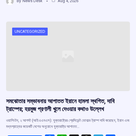
By
News Desk
Aug 4, 2026
ce
at
e
e
ar
b
s
a
gr
e
o
A
d
a
o
p
s
m
UNCATEGORIZED
k
p
সমঝোতার সম্ভাবনায় আপাতত ইরানে হামলা স্থগিত, দাবি
ট্রাম্পের; হরমুজ প্রণালী খুলে দেওয়ার কথাও উল্লেখ
ওয়াশিংটন, ২ আগস্ট (আইএএনএস): যুক্তরাষ্ট্রের প্রেসিডেন্ট ডোনাল্ড ট্রাম্প দাবি করেছেন, ইরান এবং
মধ্যপ্রাচ্যের কয়েকটি দেশের অনুরোধে যুক্তরাষ্ট্র আপাতত…