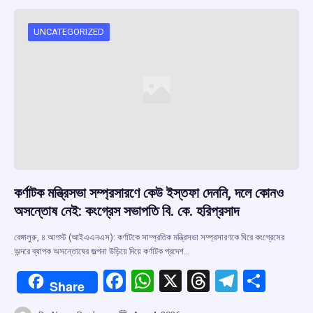
UNCATEGORIZED
কর্ণাটক মন্ত্রিসভা সম্প্রসারণে কেউ ইস্তফা দেননি, দলে কোনও
অসন্তোষ নেই: কংগ্রেস সভাপতি বি. কে. হরিপ্রসাদ
বেঙ্গালুরু, ৪ আগস্ট (আইএএনএস): কর্ণাটকে সাম্প্রতিক মন্ত্রিসভা সম্প্রসারণকে ঘিরে কংগ্রেসের
অন্দরে ব্যাপক অসন্তোষের জল্পনা উড়িয়ে দিয়ে কর্ণাটক প্রদেশ…
F
W
X
T
T
S
Share
a
h
hr
el
h