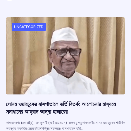
ce
at
e
e
ar
b
s
a
gr
e
o
A
d
a
o
p
s
m
UNCATEGORIZED
k
p
সোনম ওয়াংচুকের হাসপাতালে ভর্তি বিতর্ক: আলোচনার মাধ্যমে
সমাধানের আহ্বান আন্না হাজারের
আহমেদনগর (মহারাষ্ট্র), ১৮ জুলাই (আইএএনএস): জলবায়ু আন্দোলনকারী সোনম ওয়াংচুকের শারীরিক
অবস্থার অবনতির জেরে তাঁকে দিল্লির সফদরজং হাসপাতালে ভর্তি…