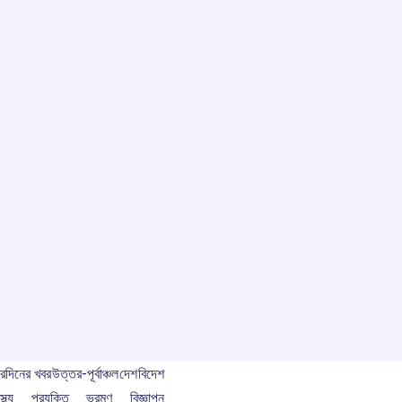
বর
দিনের খবর
উত্তর-পূর্বাঞ্চল
দেশ
বিদেশ
স্থ্য
প্রযুক্তি
ভ্রমণ
বিজ্ঞাপন