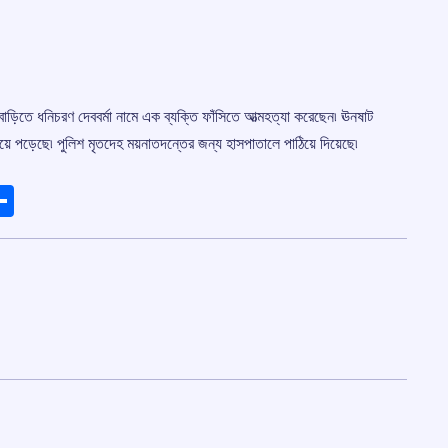
ড়িতে ধনিচরণ দেববর্মা নামে এক ব্যক্তি ফাঁসিতে আত্মহত্যা করেছেন৷ ঊনষাট
ড়িয়ে পড়েছে৷ পুলিশ মৃতদেহ ময়নাতদন্তের জন্য হাসপাতালে পাঠিয়ে দিয়েছে৷
ads
elegram
Share