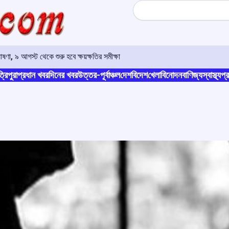
Search
টিরও বেশি অভিযোগ, মেটা ও একাধিক রাজ্যের পুলিশকে নোটিস এনএইচআরসি-র
্রিপুরা
প্রধান খবর
দিনের খবর
উত্তর-পূর্বাঞ্চল
দেশ
বিদেশ
খেলা
বিনোদন
বাণিজ্য
স্বাস্থ্য
প্র