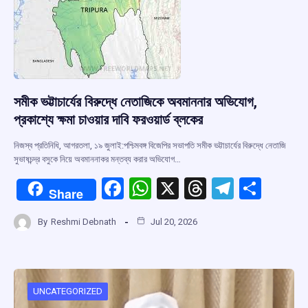
সমীক ভট্টাচার্যের বিরুদ্ধে নেতাজিকে অবমাননার অভিযোগ,
প্রকাশ্যে ক্ষমা চাওয়ার দাবি ফরওয়ার্ড ব্লকের
নিজস্ব প্রতিনিধি, আগরতলা, ১৯ জুলাই:পশ্চিমবঙ্গ বিজেপির সভাপতি সমীক ভট্টাচার্যের বিরুদ্ধে নেতাজি
সুভাষচন্দ্র বসুকে নিয়ে অবমাননাকর মন্তব্য করার অভিযোগ…
F
W
X
T
T
S
Share
a
h
hr
el
h
By
Reshmi Debnath
Jul 20, 2026
ce
at
e
e
ar
b
s
a
gr
e
o
A
d
a
o
p
s
m
UNCATEGORIZED