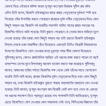
ঘোষণা নিয়ে এইভাবে কটাক্ষ করেন তৃণমূল কংগ্রেস বিধায়ক সুদীপ রায় বর্মন৷
এদিন তিনি বলেন, বিজেপি হাইকমান্ডের কাছে রাজ্য নেতৃত্বদের দূর্বলতা স্পষ্ট হয়ে
গিয়েছে৷ তাঁরা উপলব্ধি করতে পেরেছেন রাজ্যের দূর্বল দলীয় নেতৃত্বদের দিয়ে কোন
কিছুই সম্ভব নয়৷ বিজেপি সর্ব ভারতীয় সভাপতি অমিত শাহের রাজ্য সফরের পর
বিজেপির গতিতে ভাটা পড়েছে৷ তিনি বুঝতে পেরেছেন যে নেতার কাধে দায়িত্ব তুলে
দেওয়া হয়েছে তাঁর দ্বারা কোন কিছুই সম্ভব নয়৷ তাই হয়তো বিজেপি হাইকমান্ড
বিপ্লব দেবকে চরম সময়সীমা বেঁধে দিয়েছেন৷ এজন্যই তিনিও বিরোধী বিধায়কদের
উদ্দেশ্যে বিজেপিতে যোগ দেওয়ার জন্য চূড়ান্ত সময় সীমা ঘোষণা দিয়েছেন৷
সুদীপবাবু বলেন, কোনও রাজনৈতিক ব্যক্তি এই ধরনের কাজ করতে পারেন তা বড়ই
হাস্যস্পদ৷ চাপের মুখে বিপ্লববাবু আবোল তাবোল বকতে শুরু করেছেন৷ সুদীপবাবু
জানান, আজকের তারিখ পর্যন্ত বিজেপির পক্ষ থেকে কেউ তাঁদের সাথে যোগাযোগ
করেনি৷ তিনি দাবি করেন, রাজ্যে বিজেপির দূর্বল নেতৃত্বদের দিয়ে যখন কোন কিছুই
সম্ভব নয়, তখন বিজেপি হাইকমান্ড বুঝতে পারছে মহাজোটের প্রস্তাব কেন দেওয়া
হয়েছে৷ তিনি জানান, তৃণমূল কংগ্রেস বাম বিরোধী ভোট ভাগ হতে দেবে না৷ এজন্য
সব ধরনের পদক্ষেপ নিতে প্রস্তুত রয়েছে দল৷ পাশাপাশি তিনি জানিয়েছেন, তৃণমূল
ছেড়ে বিজেপিতে যোগ দেওয়ার কোন সম্ভাবনা নেই৷ তবে, সিপিএমের বিরুদ্ধে তাঁর