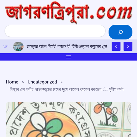
Skip
to
content
Search
রাজ্যের অটল বিহারী বাজপেয়ী রিজিওন্যাল ক্যান্সার সেন্টারে উত্তর-পূর্ব
Home
Uncategorized
বিপ্লব দেব দলীয় হাইকমান্ডের চাপের মুখে আবোল তাবোল বকছেন ঃ সুদীপ বর্মন