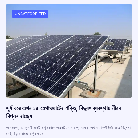
o
A
d
a
o
p
s
m
UNCATEGORIZED
k
p
সূর্য ঘরে এখন ১৫ মেগাওয়াটের শক্তি, বিদ্যুৎ ব্যবস্থায় নীরব
বিপ্লব রাজ্যে
আগরতলা, ২৮ জুলাই:একটি বাড়ির ছাদে কয়েকটি সোলার প্যানেল। সেখান থেকেই তৈরি হচ্ছে বিদ্যুৎ।
সেই বিদ্যুৎ যাচ্ছে বাড়ির আলো,…