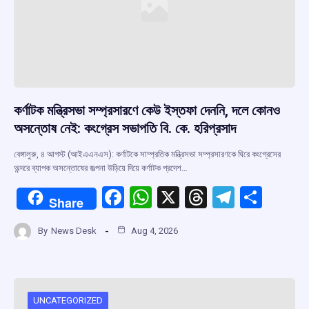
কর্ণাটক মন্ত্রিসভা সম্প্রসারণে কেউ ইস্তফা দেননি, দলে কোনও
অসন্তোষ নেই: কংগ্রেস সভাপতি বি. কে. হরিপ্রসাদ
বেঙ্গালুরু, ৪ আগস্ট (আইএএনএস): কর্ণাটকে সাম্প্রতিক মন্ত্রিসভা সম্প্রসারণকে ঘিরে কংগ্রেসের
অন্দরে ব্যাপক অসন্তোষের জল্পনা উড়িয়ে দিয়ে কর্ণাটক প্রদেশ…
F
W
X
T
T
S
Share
a
h
hr
el
h
By
News Desk
Aug 4, 2026
ce
at
e
e
ar
b
s
a
gr
e
o
A
d
a
o
p
s
m
UNCATEGORIZED