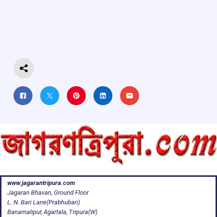
b
s
a
gr
e
o
A
d
a
o
p
s
m
k
p
www.jagarantripura.com
Jagaran Bhavan, Ground Floor
L. N. Bari Lane(Prabhubari)
Banamalipur, Agartala, Tripura(W)