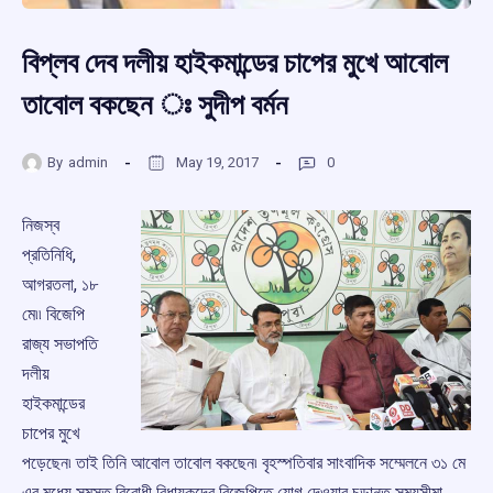
বিপ্লব দেব দলীয় হাইকমান্ডের চাপের মুখে আবোল
তাবোল বকছেন ঃ সুদীপ বর্মন
By
admin
May 19, 2017
0
নিজস্ব
প্রতিনিধি,
আগরতলা, ১৮
মে৷৷ বিজেপি
রাজ্য সভাপতি
দলীয়
হাইকমান্ডের
চাপের মুখে
পড়েছেন৷ তাই তিনি আবোল তাবোল বকছেন৷ বৃহস্পতিবার সাংবাদিক সম্মেলনে ৩১ মে
এর মধ্যে সমস্ত বিরোধী বিধায়কদের বিজেপিতে যোগ দেওয়ার চূড়ান্ত সময়সীমা