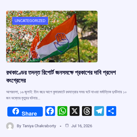
b
s
a
gr
e
o
A
d
a
o
p
s
m
UNCATEGORIZED
k
p
রথকাণ্ডের তদন্ত রিপোর্ট জনসমক্ষে প্রকাশের দাবি প্রদেশ
কংগ্রেসের
আগরতলা, ১৬ জুলাই: তিন বছর আগে কুমারঘাটে রথযাত্রার সময় ঘটে যাওয়া মর্মান্তিক দুর্ঘটনায় ১০
জন ভক্তের মৃত্যুর ঘটনায়…
F
W
X
T
T
S
Share
a
h
hr
el
h
By
Taniya Chakraborty
Jul 16, 2026
ce
at
e
e
ar