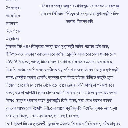
উদযাপন
শনিবার কমলপুর মহকুমার মানিকভান্ডারে জনসভায় বক্তব্য
উপলক্ষ্যে
রাখছেন সিপিএম পলিটব্যুরো সদস্য তথা মুখ্যমন্ত্রী মানিক
আয়োজিত
সরকার৷ নিজস্ব ছবি৷
জনসভায়
বিজেপিকে
এইভাবেই
ঠুকলেন সিপিএম পলিটব্যুরো সদস্য তথা মুখ্যমন্ত্রী মানিক সরকার৷ তাঁর মতে,
নীতিগতভাবে আগের সরকারের সাথে বর্তমান কেন্দ্রীয় সরকারের কোন ফারাক নেই৷
এদিন তিনি বলেন, আচ্ছে দিনের স্বপ্ণ ফেরি করে ক্ষমতার মসনদ দখল করেছে
বিজেপি৷ অথচ গত তিন বছরে গরীবের শুধু সর্বনাশ হয়েছে৷ উদ্বেগের সুরে মুখযমন্ত্রী
বলেন, কেন্দ্রীয় সরকার রেশনিং ব্যবস্থা তুলে দিতে চাইছে৷ চিনিতে ভর্তুকি তুলে
দিয়েছে৷ কেরোসিনও রেশন থেকে তুলে নেবে কেন্দ্র৷ তিনি আশঙ্কা প্রকাশ করে
বলেন, হয়তো আগামী দিনেও চাল ও আটা মিলবে না রেশন থেকে৷ কৃষক আত্মহত্যা
নিয়েও উদ্বেগ প্রকাশ করেন মুখ্যমন্ত্রী৷ তিনি বলেন, সারা দেশে ক্রমশ বাড়ছে
কৃষকের আত্মহত্যা৷ বিজেপি নির্বাচনের আগে প্রতিশ্রুতি দিয়েছিল কৃষক আত্মহত্যা
বন্ধ হবে৷ কিন্তু, এখন দেখা যাচ্ছে তা বেড়েই চলেছে৷
রেগা প্রকল্প নিয়েও মুখ্যমন্ত্রী কেন্দ্রকে একহাত নিয়েছেন৷ তিনি বলেন, গরীব মানুষের