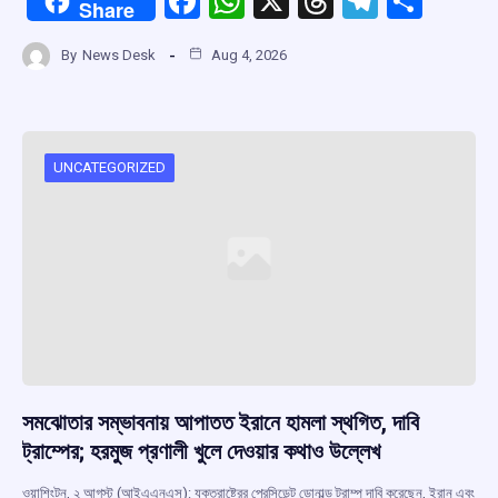
F
W
X
T
T
S
Share
a
h
hr
el
h
By
News Desk
Aug 4, 2026
ce
at
e
e
ar
b
s
a
gr
e
o
A
d
a
o
p
s
m
UNCATEGORIZED
k
p
সমঝোতার সম্ভাবনায় আপাতত ইরানে হামলা স্থগিত, দাবি
ট্রাম্পের; হরমুজ প্রণালী খুলে দেওয়ার কথাও উল্লেখ
ওয়াশিংটন, ২ আগস্ট (আইএএনএস): যুক্তরাষ্ট্রের প্রেসিডেন্ট ডোনাল্ড ট্রাম্প দাবি করেছেন, ইরান এবং