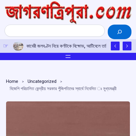
Skip
to
content
Search
কাবেরী জলবণ্টন নিয়ে কর্ণাটকে বিক্ষোভ, আটিবেলে তামিলনাড়ুর গাড়ি আট
Home
Uncategorized
বিজেপি পরিচালিত কেন্দ্রীয় সরকার পুঁজিপতিদের স্বার্থে নিবেদিত ঃ মুখ্যমন্ত্রী