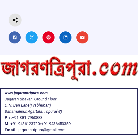
k
p
www.jagarantripura.com
Jagaran Bhavan, Ground Floor
L. N. Bari Lane(Prabhubari)
Banamalipur, Agartala, Tripura(W)
Ph :
+91-381-7960883
M:
+91-9436123720/+91-9436453389
Email :
jagarantripura@gmail.com