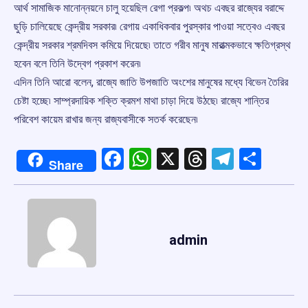
আর্থ সামাজিক মানোন্নয়নে চালু হয়েছিল রেগা প্রকল্প৷ অথচ এবছর রাজ্যের বরাদ্দে
ছুড়ি চালিয়েছে কেন্দ্রীয় সরকার৷ রেগায় একাধিকবার পুরস্কার পাওয়া সত্বেও এবছর
কেন্দ্রীয় সরকার শ্রমদিবস কমিয়ে দিয়েছে৷ তাতে গরীব মানুষ মারাত্মকভাবে ক্ষতিগ্রস্থ
হবেন বলে তিনি উদ্বেগ প্রকাশ করেন৷
এদিন তিনি আরো বলেন, রাজ্যে জাতি উপজাতি অংশের মানুষের মধ্যে বিভেন তৈরির
চেষ্টা হচ্ছে৷ সাম্প্রদায়িক শক্তি ক্রমশ মাথা চাড়া দিয়ে উঠছে৷ রাজ্যে শান্তির
পরিবেশ কায়েম রাখার জন্য রাজ্যবাসীকে সতর্ক করেছেন৷
Facebook
WhatsApp
X
Threads
Telegr
Shar
Share
admin