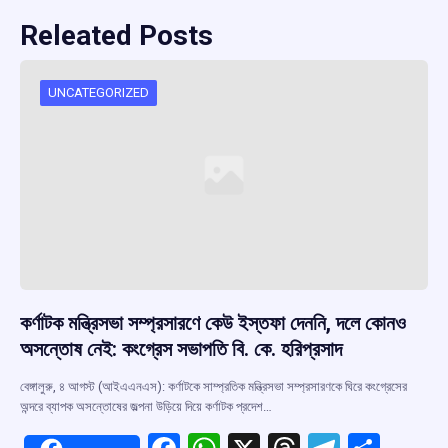
Releated Posts
UNCATEGORIZED
কর্ণাটক মন্ত্রিসভা সম্প্রসারণে কেউ ইস্তফা দেননি, দলে কোনও
অসন্তোষ নেই: কংগ্রেস সভাপতি বি. কে. হরিপ্রসাদ
বেঙ্গালুরু, ৪ আগস্ট (আইএএনএস): কর্ণাটকে সাম্প্রতিক মন্ত্রিসভা সম্প্রসারণকে ঘিরে কংগ্রেসের
অন্দরে ব্যাপক অসন্তোষের জল্পনা উড়িয়ে দিয়ে কর্ণাটক প্রদেশ…