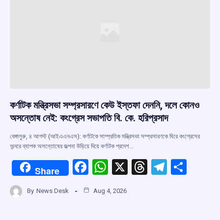
কর্ণাটক মন্ত্রিসভা সম্প্রসারণে কেউ ইস্তফা দেননি, দলে কোনও
অসন্তোষ নেই: কংগ্রেস সভাপতি বি. কে. হরিপ্রসাদ
বেঙ্গালুরু, ৪ আগস্ট (আইএএনএস): কর্ণাটকে সাম্প্রতিক মন্ত্রিসভা সম্প্রসারণকে ঘিরে কংগ্রেসের
অন্দরে ব্যাপক অসন্তোষের জল্পনা উড়িয়ে দিয়ে কর্ণাটক প্রদেশ…
F
W
X
T
T
S
Share
a
h
hr
el
h
By
News Desk
Aug 4, 2026
ce
at
e
e
ar
b
s
a
gr
e