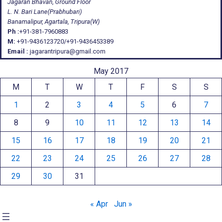
Jagaran Bhavan, Ground Floor
L. N. Bari Lane(Prabhubari)
Banamalipur, Agartala, Tripura(W)
Ph :
+91-381-7960883
M:
+91-9436123720/+91-9436453389
Email :
jagarantripura@gmail.com
May 2017
M
T
W
T
F
S
S
1
2
3
4
5
6
7
8
9
10
11
12
13
14
15
16
17
18
19
20
21
22
23
24
25
26
27
28
29
30
31
« Apr
Jun »