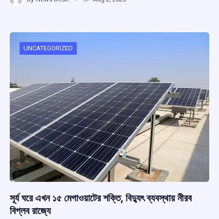
ce
at
e
e
ar
b
s
a
gr
e
o
A
d
a
o
p
s
m
UNCATEGORIZED
k
p
সূর্য ঘরে এখন ১৫ মেগাওয়াটের শক্তি, বিদ্যুৎ ব্যবস্থায় নীরব
বিপ্লব রাজ্যে