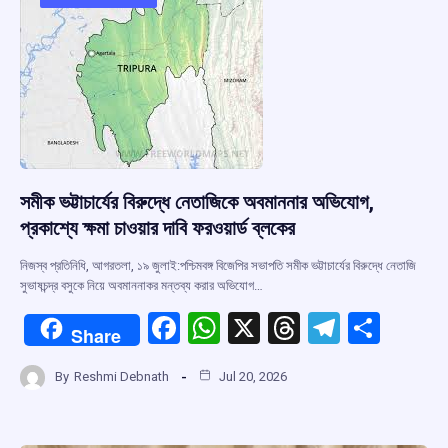
o
p
s
m
k
p
সমীক ভট্টাচার্যের বিরুদ্ধে নেতাজিকে অবমাননার অভিযোগ,
প্রকাশ্যে ক্ষমা চাওয়ার দাবি ফরওয়ার্ড ব্লকের
নিজস্ব প্রতিনিধি, আগরতলা, ১৯ জুলাই:পশ্চিমবঙ্গ বিজেপির সভাপতি সমীক ভট্টাচার্যের বিরুদ্ধে নেতাজি
সুভাষচন্দ্র বসুকে নিয়ে অবমাননাকর মন্তব্য করার অভিযোগ…
F
W
X
T
T
S
Share
a
h
hr
el
h
By
Reshmi Debnath
Jul 20, 2026
ce
at
e
e
ar
b
s
a
gr
e