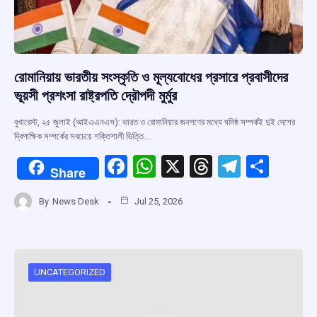
রোমানিয়ায় ভারতীয় সংস্কৃতি ও মূল্যবোধের প্রসারে প্রবাসীদের
ভূয়সী প্রশংসা রাষ্ট্রপতি দ্রৌপদী মুর্মুর
বুখারেস্ট, ২৫ জুলাই (আইএএনএস): ভারত ও রোমানিয়ার জনগণের মধ্যে ঘনিষ্ঠ সম্পর্কই দুই দেশের
দ্বিপাক্ষিক সম্পর্কের সবচেয়ে শক্তিশালী ভিত্তি…
F
W
X
T
T
S
Share
a
h
hr
el
h
By
News Desk
Jul 25, 2026
ce
at
e
e
ar
b
s
a
gr
e
o
A
d
a
o
p
s
m
UNCATEGORIZED
k
p