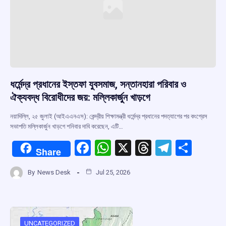
ধর্মেন্দ্র প্রধানের ইস্তফা যুবসমাজ, সন্তানহারা পরিবার ও
ঐক্যবদ্ধ বিরোধীদের জয়: মল্লিকার্জুন খাড়গে
নয়াদিল্লি, ২৫ জুলাই (আইএএনএস): কেন্দ্রীয় শিক্ষামন্ত্রী ধর্মেন্দ্র প্রধানের পদত্যাগের পর কংগ্রেস
সভাপতি মল্লিকার্জুন খাড়গে শনিবার দাবি করেছেন, এটি…
F
W
X
T
T
S
Share
a
h
hr
el
h
By
News Desk
Jul 25, 2026
ce
at
e
e
ar
b
s
a
gr
e
o
A
d
a
UNCATEGORIZED