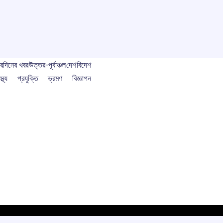
বর
দিনের খবর
উত্তর-পূর্বাঞ্চল
দেশ
বিদেশ
স্থ্য
প্রযুক্তি
ভ্রমণ
বিজ্ঞাপন