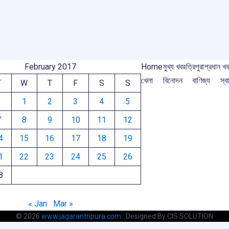
o
p
s
m
m
k
p
February 2017
Home
মুখ্য খবর
ত্রিপুরা
প্রধান খ
খেলা
বিনোদন
বাণিজ্য
স্বা
T
W
T
F
S
S
1
2
3
4
5
7
8
9
10
11
12
4
15
16
17
18
19
1
22
23
24
25
26
8
« Jan
Mar »
© 2026
www.jagarantripura.com .
Designed By CIS SOLUTION