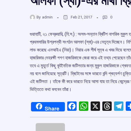
আলফা (স্বা)-এর মাথা ব্র
By
admin
Feb 21, 2017
0
গুয়াহাটি, ২১ ফেব্রুয়ারি, (হি.স.) : অসম-সন্তান ব্ৰিটিশ নাগরিক মুকুল 
প্রথমসারির উগ্রপন্থী সংগঠন আলফা (স্বা)-এর নেতৃত্ব দিচ্ছেন। নিশ
লাভ করেছে এনআইএ (নিয়া)। নিয়ার এক শীৰ্ষ সূত্ৰ এ খবর দিয়ে বলেছে
হাজরিকার দেহরক্ষী গগণ হাজরিকাকে জেরা করে এই তথ্য পেয়েছেন তাঁ
তবে এ মুহূর্তে কিছু কূটনৈতিক জটিলতার জন্য মুকুল হাজরিকাকে গ্ৰেফ
নয় বলে জানিয়েছে সূত্রটি। ব্ৰিটেনের সঙ্গে ভারতে বন্দি প্ৰত্যৰ্পণ চুক
এই জটিলতা । তাঁকে কী করে ভারতে নিয়ে আসা যায় তা নিয়ে কেন্দ্রের স
ভিত্তিতে কথা বলবেন তাঁরা।
Facebook
WhatsApp
X
Thre
T
Share