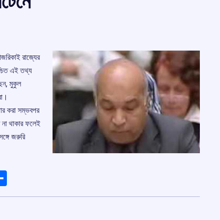
িটেনে
হাজরিকাই রাজ্যের
্চিত এই তথ্য
ন, মুকুল
রা।
তার করা সম্ভবপর
্তি না থাকার ফলেই
ঙ্গে জরুরি
ads
elegram
Share