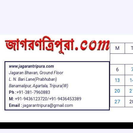
o
p
s
k
p
M
www.jagarantripura.com
6
Jagaran Bhavan, Ground Floor
L. N. Bari Lane(Prabhubari)
13
1
Banamalipur, Agartala, Tripura(W)
20
2
Ph :
+91-381-7960883
M:
+91-9436123720/+91-9436453389
27
2
Email :
jagarantripura@gmail.com