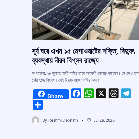
সূর্য ঘরে এখন ১৫ মেগাওয়াটের শক্তি, বিদ্যুৎ
ব্যবস্থায় নীরব বিপ্লব রাজ্যে
আগরতলা, ২৮ জুলাই:একটি বাড়ির ছাদে কয়েকটি সোলার প্যানেল। সেখান থেকে
তৈরি হচ্ছে বিদ্যুৎ। সেই বিদ্যুৎ যাচ্ছে বাড়ির আলো,…
F
W
X
T
T
Share
a
h
hr
el
S
ce
at
e
e
h
b
s
a
g
By
Reshmi Debnath
Jul 28, 2026
ar
o
A
d
a
e