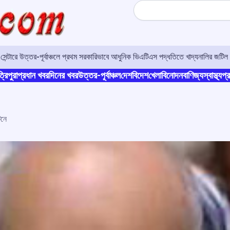
Search
র সেন্টারে উত্তর-পূর্বাঞ্চলে প্রথম সরকারিভাবে আধুনিক ভিএটিএস পদ্ধতিতে খাদ্যনালির জটিল 
্রিপুরা
প্রধান খবর
দিনের খবর
উত্তর-পূর্বাঞ্চল
দেশ
বিদেশ
খেলা
বিনোদন
বাণিজ্য
স্বাস্থ্য
প্র
েনে