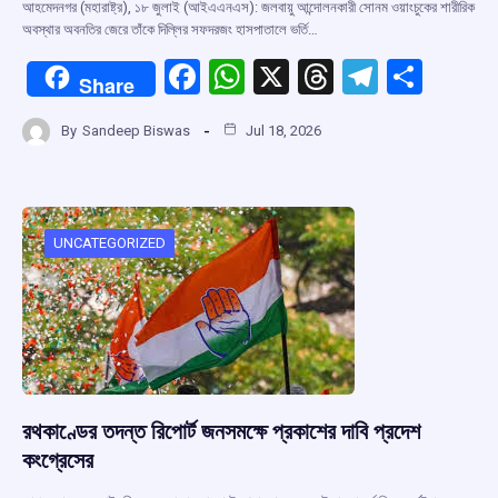
আহমেদনগর (মহারাষ্ট্র), ১৮ জুলাই (আইএএনএস): জলবায়ু আন্দোলনকারী সোনম ওয়াংচুকের শারীরিক
অবস্থার অবনতির জেরে তাঁকে দিল্লির সফদরজং হাসপাতালে ভর্তি…
F
W
X
T
T
S
Share
a
h
hr
el
h
By
Sandeep Biswas
Jul 18, 2026
ce
at
e
e
ar
b
s
a
gr
e
o
A
d
a
o
p
s
m
UNCATEGORIZED
k
p
রথকাণ্ডের তদন্ত রিপোর্ট জনসমক্ষে প্রকাশের দাবি প্রদেশ
কংগ্রেসের