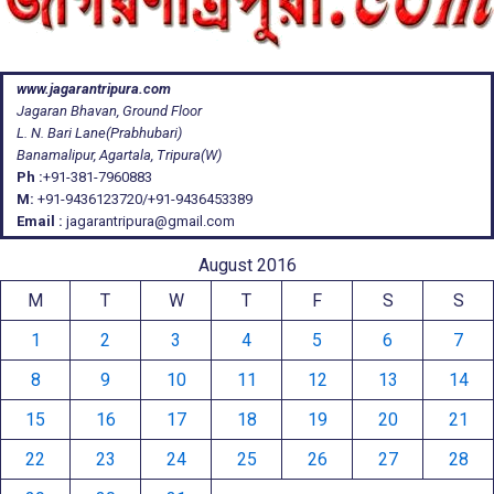
www.jagarantripura.com
Jagaran Bhavan, Ground Floor
L. N. Bari Lane(Prabhubari)
Banamalipur, Agartala, Tripura(W)
Ph :
+91-381-7960883
M:
+91-9436123720/+91-9436453389
Email :
jagarantripura@gmail.com
August 2016
M
T
W
T
F
S
S
1
2
3
4
5
6
7
8
9
10
11
12
13
14
15
16
17
18
19
20
21
22
23
24
25
26
27
28