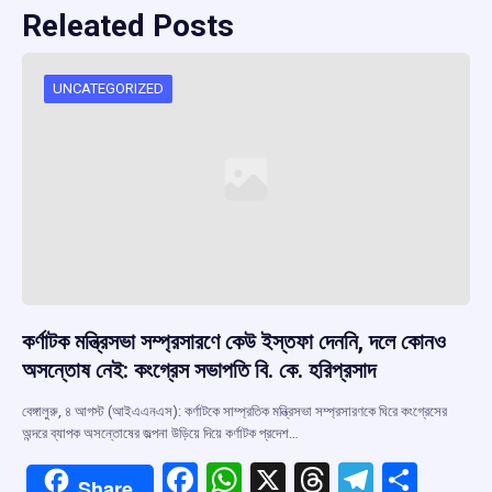
Releated Posts
UNCATEGORIZED
কর্ণাটক মন্ত্রিসভা সম্প্রসারণে কেউ ইস্তফা দেননি, দলে কোনও
অসন্তোষ নেই: কংগ্রেস সভাপতি বি. কে. হরিপ্রসাদ
বেঙ্গালুরু, ৪ আগস্ট (আইএএনএস): কর্ণাটকে সাম্প্রতিক মন্ত্রিসভা সম্প্রসারণকে ঘিরে কংগ্রেসের
অন্দরে ব্যাপক অসন্তোষের জল্পনা উড়িয়ে দিয়ে কর্ণাটক প্রদেশ…
F
W
X
T
T
S
Share