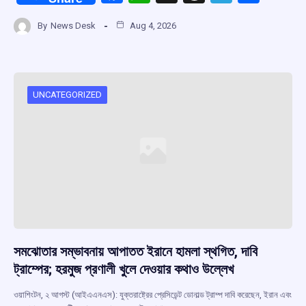
a
h
hr
el
h
By
News Desk
Aug 4, 2026
ce
at
e
e
ar
b
s
a
gr
e
o
A
d
a
o
p
s
m
UNCATEGORIZED
k
p
সমঝোতার সম্ভাবনায় আপাতত ইরানে হামলা স্থগিত, দাবি
ট্রাম্পের; হরমুজ প্রণালী খুলে দেওয়ার কথাও উল্লেখ
ওয়াশিংটন, ২ আগস্ট (আইএএনএস): যুক্তরাষ্ট্রের প্রেসিডেন্ট ডোনাল্ড ট্রাম্প দাবি করেছেন, ইরান এবং