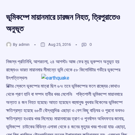
ভূমিকম্পে মায়ানমারে চারজন নিহত, ত্রিপুরাতেও
অনুভূত
By
admin
Aug 25, 2016
0
নিজস্ব প্রতিনিধি, আগরতলা, ২৪ আগস্ট৷৷ আজ ফের মৃদু ভূকম্পন অনুভূত হয়
রাজ্যেও৷ ভারত মায়ানমার সীমান্তে ভূমি
থেকে ৫৮ কিলোমিটার গভীরে ভূকম্পের
উৎপত্তিস্থল৷
রিক্টার স্কেলে ভূকম্পের মাত্রা ছিল ৬৭৷ তবে ভূমিকম্পের ফলে রাজ্যের কোথাও
থেকে প্রাণ হানি বা সম্পদ হানীর খবর মেলেনি৷ শক্তিশালী ভূমিকম্পে মায়ানমারে
অন্তত ৪ জন নিহত হয়েছে৷ আহত হয়েছেন বহুমানুষ৷ বুধবার বিকেলের ভূমিকম্পে
ক্ষতিগ্রস্ত হয়েছে ৬৮টি বৌদ্ধমন্দির৷ এছাড়া ও বেশ কিছু বাড়িঘর ও পুরনো ভবনও
ক্ষতিগ্রস্ত হওয়ার খবর মিলেছে৷ মায়ানমারের ত্রাণ ও পুনর্বাসন অধিদফতর জানায়,
ভূমিকম্পে চাউকের বিভিন্ন এলাকা থেকে ৪ জনের মৃতুযর খবর পাওয়া যায়৷ এছাড়া,
বেশ কিছু প্রসিদ্ধ বৌদ্ধমন্দিরসহ অনেক উপাসনালয় ক্ষতিগ্রস্ত হয়৷ এরমধ্যে কিছু