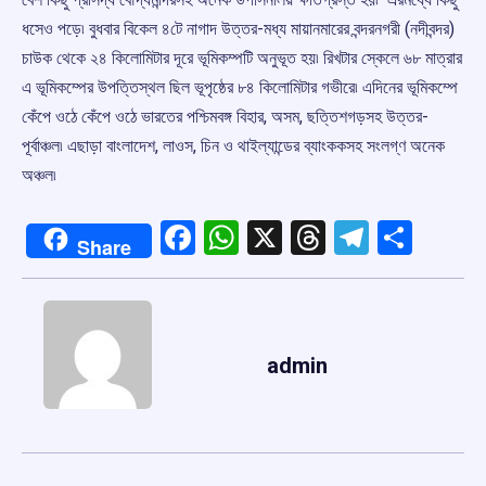
ধসেও পড়ে৷ বুধবার বিকেল ৪টে নাগাদ উত্তর-মধ্য মায়ানমারের বন্দরনগরী (নদীবন্দর)
চাউক থেকে ২৪ কিলোমিটার দূরে ভূমিকম্পটি অনুভূত হয়৷ রিখটার স্কেলে ৬৮ মাত্রার
এ ভূমিকম্পের উপত্তিস্থল ছিল ভূপৃষ্ঠের ৮৪ কিলোমিটার গভীরে৷ এদিনের ভূমিকম্পে
কেঁপে ওঠে কেঁপে ওঠে ভারতের পশ্চিমবঙ্গ বিহার, অসম, ছত্তিশগড়সহ উত্তর-
পূর্বাঞ্চল৷ এছাড়া বাংলাদেশ, লাওস, চিন ও থাইল্যান্ডের ব্যাংককসহ সংলগ্ণ অনেক
অঞ্চল৷
Facebook
WhatsApp
X
Threads
Telegr
Shar
Share
admin