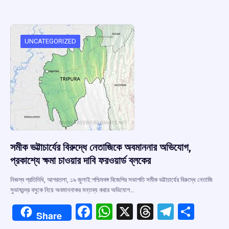
b
s
a
gr
e
o
A
d
a
o
p
s
m
UNCATEGORIZED
k
p
সমীক ভট্টাচার্যের বিরুদ্ধে নেতাজিকে অবমাননার অভিযোগ,
প্রকাশ্যে ক্ষমা চাওয়ার দাবি ফরওয়ার্ড ব্লকের
নিজস্ব প্রতিনিধি, আগরতলা, ১৯ জুলাই:পশ্চিমবঙ্গ বিজেপির সভাপতি সমীক ভট্টাচার্যের বিরুদ্ধে নেতাজি
সুভাষচন্দ্র বসুকে নিয়ে অবমাননাকর মন্তব্য করার অভিযোগ…
F
W
X
T
T
S
Share
a
h
hr
el
h