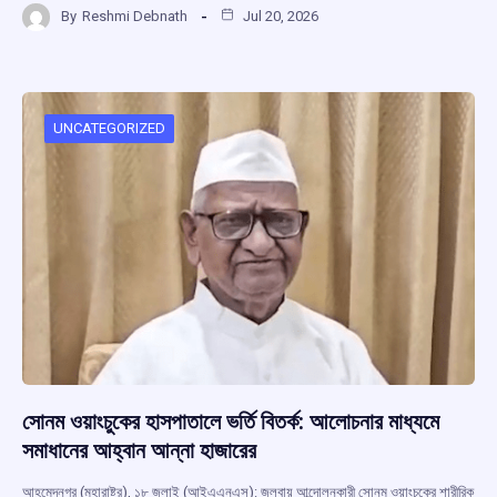
By
Reshmi Debnath
Jul 20, 2026
ce
at
e
e
ar
b
s
a
gr
e
o
A
d
a
o
p
s
m
UNCATEGORIZED
k
p
সোনম ওয়াংচুকের হাসপাতালে ভর্তি বিতর্ক: আলোচনার মাধ্যমে
সমাধানের আহ্বান আন্না হাজারের
আহমেদনগর (মহারাষ্ট্র), ১৮ জুলাই (আইএএনএস): জলবায়ু আন্দোলনকারী সোনম ওয়াংচুকের শারীরিক