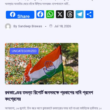
অবস্থার অবনতির জেরে তাঁকে দিল্লির সফদরজং হাসপাতালে ভর্তি…
F
W
X
T
T
S
Share
a
h
hr
el
h
By
Sandeep Biswas
Jul 18, 2026
ce
at
e
e
ar
b
s
a
gr
e
o
A
d
a
o
p
s
m
UNCATEGORIZED
k
p
রথকাণ্ডের তদন্ত রিপোর্ট জনসমক্ষে প্রকাশের দাবি প্রদেশ
কংগ্রেসের
আগরতলা, ১৬ জুলাই: তিন বছর আগে কুমারঘাটে রথযাত্রার সময় ঘটে যাওয়া মর্মান্তিক দুর্ঘটনায় ১০