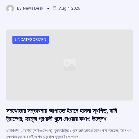
a
h
hr
el
h
By
News Desk
Aug 4, 2026
ce
at
e
e
ar
b
s
a
gr
e
o
A
d
a
o
p
s
m
UNCATEGORIZED
k
p
সমঝোতার সম্ভাবনায় আপাতত ইরানে হামলা স্থগিত, দাবি
ট্রাম্পের; হরমুজ প্রণালী খুলে দেওয়ার কথাও উল্লেখ
ওয়াশিংটন, ২ আগস্ট (আইএএনএস): যুক্তরাষ্ট্রের প্রেসিডেন্ট ডোনাল্ড ট্রাম্প দাবি করেছেন, ইরান এবং
মধ্যপ্রাচ্যের কয়েকটি দেশের অনুরোধে যুক্তরাষ্ট্র আপাতত…