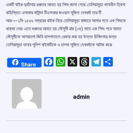
একটি বাইক দুর্ঘটনায় গুরুতর আহত হয় শিশু৷ জানা গেছে তেলিয়ামুড়া থানাধীন ত্রিশা
বাড়িস্থিত এলাকার বাসিন্দা টিএসআর জওয়ান সুজিত দেববর্মা তার টি
আর-০-২বি-১৫৯৯ নম্বরের বাইক নিয়ে তেলিয়ামুড়া বাজারে আসার পথে এক শিশুকে
ধাক্কা দেয়৷ এতে গুরুতর আহত হয় মৌসুমী রায় (০৪) নামে এক শিশু৷ পরে আহত
মৌসুমীকে আগরতলা জিবি হাসপাতালে রেফার করা হয় উন্নত চিকিৎসার জন্য৷
তেলিয়ামুড়া থানার পুলিশ বাইকটিকে ও চালক সুজিত দেববর্মাকে আটক করে৷
Facebook
WhatsApp
X
Threads
Telegr
Shar
Share
admin