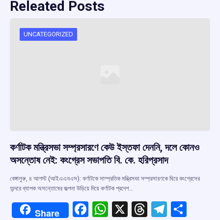
Releated Posts
UNCATEGORIZED
কর্ণাটক মন্ত্রিসভা সম্প্রসারণে কেউ ইস্তফা দেননি, দলে কোনও
অসন্তোষ নেই: কংগ্রেস সভাপতি বি. কে. হরিপ্রসাদ
বেঙ্গালুরু, ৪ আগস্ট (আইএএনএস): কর্ণাটকে সাম্প্রতিক মন্ত্রিসভা সম্প্রসারণকে ঘিরে কংগ্রেসের
অন্দরে ব্যাপক অসন্তোষের জল্পনা উড়িয়ে দিয়ে কর্ণাটক প্রদেশ…
F
W
X
T
T
S
Share