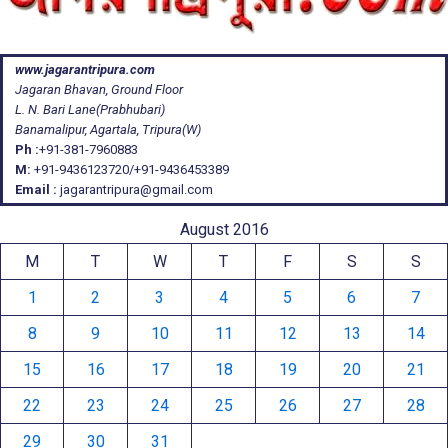
www.jagarantripura.com
Jagaran Bhavan, Ground Floor
L. N. Bari Lane(Prabhubari)
Banamalipur, Agartala, Tripura(W)
Ph :
+91-381-7960883
M:
+91-9436123720/+91-9436453389
Email :
jagarantripura@gmail.com
August 2016
M
T
W
T
F
S
S
1
2
3
4
5
6
7
8
9
10
11
12
13
14
15
16
17
18
19
20
21
22
23
24
25
26
27
28
29
30
31