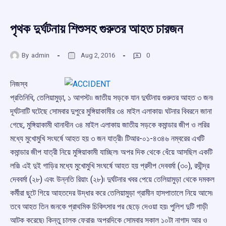
পৃথক দুর্ঘটনায় শিশুসহ গুরুতর আহত চারজন
By
admin
Aug 2, 2016
0
নিজস্ব
প্রতিনিধি, তেলিয়ামুড়া, ১ আগস্ট৷৷ জাতীয় সড়কে যান দুর্ঘটনায় গুরুতর আহত ৩ জন৷
দূর্ঘটনাটি ঘটেছে সোমবার দুপুরে মুঙ্গিয়াকামীর ৩৪ মাইল এলাকায়৷ ঘটনার বিবরনে জানা
গেছে, মুঙ্গিয়াকামী থানাধীন ৩৪ মাইল এলাকায় জাতীয় সড়কে কমান্ডার জীপ ও লরির
মধ্যে মুখোমুখি সংঘর্ষে আহত হয় ৩ জন যাত্রী৷ টিআর-০১-৪৩৪৬ নম্বরের এখটি
কমান্ডার জীপ যাত্রী নিয়ে মুঙ্গিয়াকামী যাচ্ছিল৷ অপর দিক থেকে ধেঁয়ে আসছিল একটি
লরি৷ এই দুই গাড়ির মধ্যে মুখোমুখি সংঘর্ষে আহত হয় প্রদীপ দেববর্মা (৩০), রথীন্দ্র
দেববর্মা (২৮) এবং উন্নতি রিয়াং (২৮)৷ দুর্ঘটনার খবর পেয়ে তেলিয়ামুড়া থেকে দমকল
কর্মীরা ছুটে গিয়ে আহতদের উদ্ধার করে তেলিয়ামুড়া গ্রামীন হাসপাতালে নিয়ে আসে৷
তবে আহত তিন জনকে প্রাথমিক চিকিৎসার পর ছেড়ে দেওয়া হয়৷ পুলিশ দুটি গাড়ী
আটক করেছে৷ কিন্তু চালক ফেরার৷ অপরদিকে সোমবার সকাল ১০টা নাগাদ আর ও